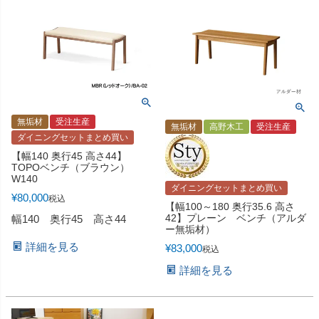
無垢材
受注生産
無垢材
高野木工
受注生産
ダイニングセットまとめ買い
【幅140 奥行45 高さ44】
TOPOベンチ（ブラウン）
W140
ダイニングセットまとめ買い
¥
80,000
税込
【幅100～180 奥行35.6 高さ
42】プレーン ベンチ（アルダ
幅140 奥行45 高さ44
ー無垢材）
詳細を見る
¥
83,000
税込
詳細を見る