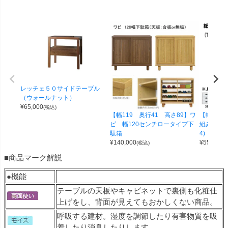
レッチェ５０サイドテーブル
（ウォールナット）
¥
65,000
(税込)
【幅119 奥行41 高さ89】ワ
【幅100 
ビ 幅120センチロータイプ下
組み合わせ
駄箱
4)
¥
140,000
¥
55,000
(税込)
(
■商品マーク解説
●機能
テーブルの天板やキャビネットで裏側も化粧仕
上げをし、背面が見えてもおかしくない商品。
呼吸する建材。湿度を調節したり有害物質を吸
着したり消臭したりします。