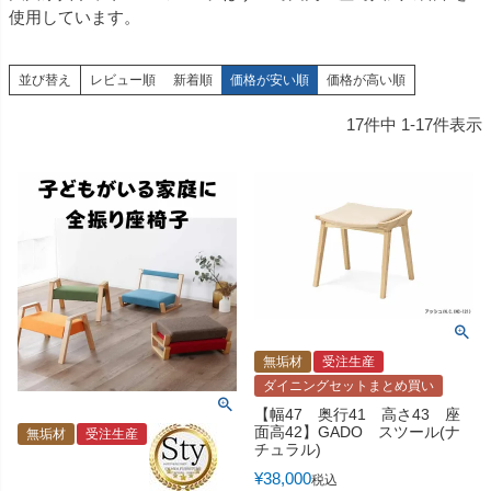
使用しています。
並び替え
レビュー順
新着順
価格が安い順
価格が高い順
17
件中
1
-
17
件表示
無垢材
受注生産
ダイニングセットまとめ買い
【幅47 奥行41 高さ43 座
面高42】GADO スツール(ナ
無垢材
受注生産
チュラル)
¥
38,000
税込