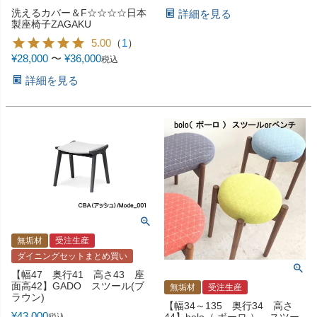
洗えるカバー＆F☆☆☆☆日本
詳細を見る
製座椅子ZAGAKU
5.00
（
1
）
¥
28,000
〜
¥
36,000
税込
詳細を見る
無垢材
受注生産
ダイニングセットまとめ買い
【幅47 奥行41 高さ43 座
面高42】GADO スツール(ブ
無垢材
受注生産
ラウン)
【幅34～135 奥行34 高さ
¥
43,000
税込