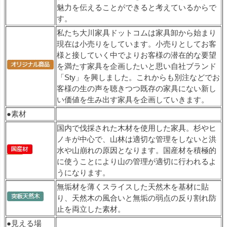
魅力を伝えることができると考えているからで
す。
私たち大川家具ドットコムは家具卸から始まり
現在は小売りをしています。小売りとしてお客
様と接していく中でよりお客様の潜在的な要望
を満たす家具を企画したいと思い自社ブランド
「Sty」を興しました。これからも別注などでお
客様の生の声を聴きつつ既存の家具にない新し
い価値を生み出す家具を企画していきます。
●素材
国内で伐採された木材を使用した家具。杉やヒ
ノキが中心で、山林は適切な管理をしないと洪
水や山崩れの原因となります。国産材を積極的
に使うことにより山の管理が適切に行われるよ
うになります。
無垢材を薄くスライスした天然木を基材に貼
り、天然木の風合いと無垢の弱点の反り割れ防
止を両立した素材。
●見える場