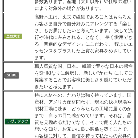
多数あります。産地（大川以外）や仕様の違い
により対象外の場合があります。
高野木工は、丈夫で繊細であることはもちろん
お客さま自身で自分好みにアレンジする「楽し
さ」もお届けしたいと考えています。 決して流
行や時代に左右されることなく、 長く愛用でき
る「普遍的なデザイン」にこだわり、 程よいエ
ッセンスをプラスした上質な家具をめざしてい
ます。
職人気質な国、日本。 繊細で豊かな日本の感性
をSHIKIなりに解釈し、新しい“かたち”にしてご
提案することでお客様に美しさを感じていただ
きたいと考えます。
特に木材へのこだわりは強く持っています。国
産材、アメリカ産材問わず、現地の伐採現場や
製材工場に赴き、どう私たちの工場に届くのか
まで、自らの目で確かめています。それは、品
質を見極めるだけでなく、そこで働く人たちの
想いを知り、お互いに良い関係を築くことで、
お客様に対して、自信を持って私たちの家具の