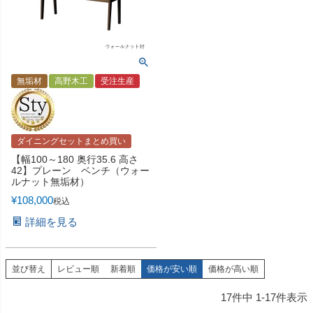
無垢材
高野木工
受注生産
ダイニングセットまとめ買い
【幅100～180 奥行35.6 高さ
42】プレーン ベンチ（ウォー
ルナット無垢材）
¥
108,000
税込
詳細を見る
並び替え
レビュー順
新着順
価格が安い順
価格が高い順
17
件中
1
-
17
件表示