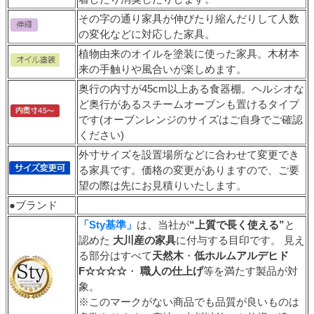
その字の通り家具が伸びたり縮んだりして人数
の変化などに対応した家具。
植物由来のオイルを塗装に使った家具。木材本
来の手触りや風合いが楽しめます。
奥行の内寸が45cm以上ある食器棚。ヘルシオな
ど奥行があるスチームオーブンも置けるタイプ
です(オーブンレンジのサイズはご自身でご確認
ください)
外寸サイズを設置場所などに合わせて変更でき
る家具です。価格の変更がありますので、ご要
望の際は先にお見積りいたします。
●ブランド
「Sty基準」
は、当社が
“上質で長く使える”
と
認めた
大川産の家具
に付与する目印です。 見え
る部分はすべて
天然木
・
低ホルムアルデヒド
F☆☆☆☆
・
職人の仕上げ
等を満たす製品が対
象。
※このマークがない商品でも品質が良いものは