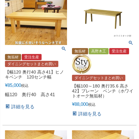
無垢材
高野木工
受注生産
無垢材
受注生産
ダイニングセットまとめ買い
【幅120 奥行40 高さ41】ヒノ
キベンチ 120センチ幅
ダイニングセットまとめ買い
¥
85,000
税込
【幅100～180 奥行35.6 高さ
42】プレーン ベンチ（ホワイ
幅120 奥行40 高さ41
トオーク無垢材）
¥
88,000
税込
詳細を見る
詳細を見る