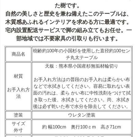
た樹です。
自然の美しさと歴史を兼ね備えたこのテーブルは、
木質感あふれるインテリアを求める方に最適です。
宅内設置配送サービスで脚の組み立てもお任せ。一
部地域では不要家具の引取りも行います。
樹齢約100年の小国杉を使用した直径約100セン
商品名
チ丸太テーブル
天板：熊本県小国産杉無垢材輪切り
材質
お手入れ方法はの普段のお手入れは柔らかい布
などで水拭きしてください。容易に取れない表
お手入れ方
面の汚れは、柔ら かい布に中性洗剤をつけて拭
法
き取った後、水拭きしてください。尚、水拭き
後は必ず乾いた布で水分を除去して ください。
塗装
ウレタン塗装
サイズ
約 幅100cm 奥行100ｃm 高さ71cm
外寸