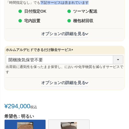
須
「時間指定なし」でも
下記サービスは含まれています
)
日付指定OK
ツーマン配送
宅内設置
梱包材回収
オプションの詳細を見る
ホルムアルデヒドできるだけ除去サービス
(
必
須
出荷前に通気性を保ったまま保管し、においや化学物質を減らすサービスで
)
す
オプションの詳細を見る
¥
294,000
税込
希望色
明るい