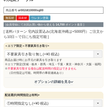
商品番号
ur002dt10000sg00
無垢材
国産材
ウレタン塗装
[会員登録にて次回お買い物から使える
14,700
ポイント進呈 ]
送料パターン
宅内設置込み(北海道沖縄は+5000円）ご注文か
ら10日～で日にち指定可能
＜エリア限定＞不要家具引き取り
(
必
須
商品お届け時にお手元の家具を引き取ります
)
※エリア限定(茨城・栃木・群馬・埼玉・千葉・東京・神奈川・大阪・福岡)
※
不要家具引取する場合は配送時間の指定はできません
（日付指定は可能。時間帯の事前連絡あり）
オプションの詳細を見る
配送選択(時間指定は有料)
(
必