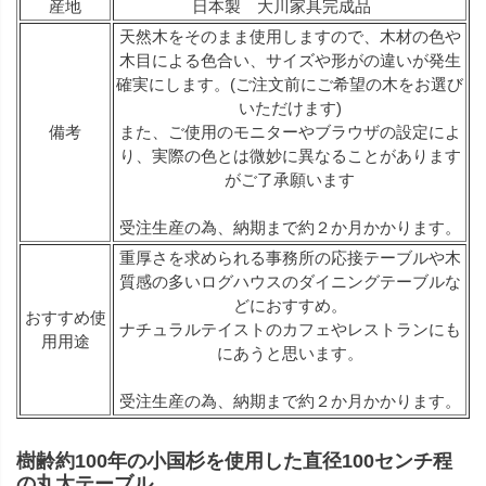
産地
日本製 大川家具完成品
天然木をそのまま使用しますので、木材の色や
木目による色合い、サイズや形がの違いが発生
確実にします。(ご注文前にご希望の木をお選び
いただけます)
備考
また、ご使用のモニターやブラウザの設定によ
り、実際の色とは微妙に異なることがあります
がご了承願います
受注生産の為、納期まで約２か月かかります。
重厚さを求められる事務所の応接テーブルや木
質感の多いログハウスのダイニングテーブルな
どにおすすめ。
おすすめ使
ナチュラルテイストのカフェやレストランにも
用用途
にあうと思います。
受注生産の為、納期まで約２か月かかります。
樹齢約100年の小国杉を使用した直径100センチ程
の丸太テーブル