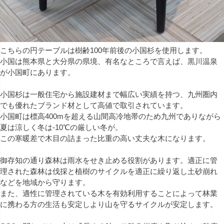
こちらの円テーブルは樹齢100年前後の小国杉を使用します。
小国は熊本県と大分県の県境、有名なところで言えば、黒川温泉
が小国町にあります。
小国杉は一般住宅から施設建材まで幅広い実績を持つ、九州圏内
でも優れたブランド材として高値で取引されています。
小国町は標高400mを超える山間高冷地帯のため九州でありながら
夏は涼しく冬は-10℃の厳しい冬が。
この寒暖差で木目の詰まった比重の高い丈夫な木になります。
御存知の通り森林は雨水をせき止める役割があります。適正に管
理された森林は伐採と植樹のサイクルを適正に繰り返し土砂崩れ
などを地域から守ります。
また、適性に管理されている木を有効利用することによって林業
に携わる方の生活も安定しより山を守るサイクルが安定します。