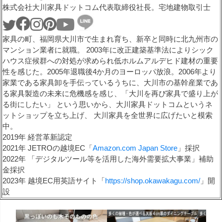
株式会社大川家具ドットコム代表取締役社長。宅地建物取引士
家具の町、福岡県大川市で生まれ育ち、新卒と同時に北九州市の
マンション業者に就職。 2003年に改正建築基準法によりシック
ハウス症候群への対処が求められ低ホルムアルデヒド建材の重要
性を感じた。2005年退職後4か月のヨーロッパ放浪。2006年より
家業である家具卸を手伝っているうちに、大川市の基幹産業であ
る家具製造の未来に危機感を感じ、「大川を再び家具で盛り上が
る街にしたい」 という思いから、大川家具ドットコムというネ
ットショップを立ち上げ、 大川家具を全世界に広げたいと模索
中。
2019年 経営革新認定
2021年 JETROの越境EC「
Amazon.com Japan Store
」採択
2022年 「デジタルツール等を活用した海外需要拡大事業」補助
金採択
2023年 越境EC用英語サイト「
https://shop.okawakagu.com/
」開
設