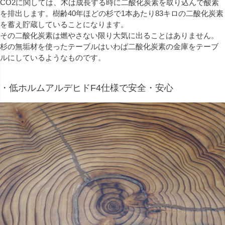
CO2に関しては、木は成長する時に二酸化炭素を取り込んで酸素
を排出します。樹齢40年ほどの杉で1本あたり83キロの二酸化炭素
を蓄え貯蔵していることになります。
その二酸化炭素は燃やさない限り大気に出ることはありません。
杉の無垢材を使ったテーブルはいわば二酸化炭素の金庫をテーブ
ルにしているようなものです。
・低ホルムアルデヒドF4仕様で安全・安心