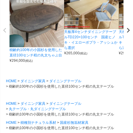
天板厚4センチダイニングテーブ
天板厚4
ルTD220×100センチ 国産ヒノ
ルTD2
キ・イエローポプラ・アッシュか
キ・イエ
ら選択
ら選択
樹齢約100年の小国杉を使用した
¥
265,000
¥
290,00
(税込)
直径100センチ程の丸太ちゃぶ台
¥
294,000
(税込)
HOME
ダイニング家具
ダイニングテーブル
樹齢約100年の小国杉を使用した直径100センチ程の丸太テーブル
HOME
ダイニング家具
ダイニングテーブル
丸テーブル・丸ダイニングテーブル
樹齢約100年の小国杉を使用した直径100センチ程の丸太テーブル
HOME
樹種別ナチュラル系材
国産杉無垢材家具
樹齢約100年の小国杉を使用した直径100センチ程の丸太テーブル