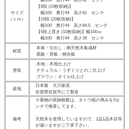
【8段 (19枚収納)】
サイズ
幅100 奥行44 高さ81 センチ
（ｃｍ）
【10段 (20枚収納)】
幅100 奥行44 高さ84.5 センチ
【5段上置き (10枚収納)】幅100㎝
幅100 奥行44 高さ39 センチ
本体・引出し：桐天然木集成材
材質
底板・背板：桐合板
木地：木地仕上げ
塗装
ナチュラル：うずくりとのこ仕上げ
ブラウン：オイル仕上げ
日本製 大川家具
産地
佐賀県佐賀市にて製造
※着物の収納枚数は、タトウ紙の厚みを3セ
ンチで換算してます。
備考
天然木を使用していますので、1品1品木目等
が違いますがご了承下さい。