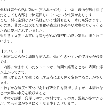
桐材は昔から熱に強い性質の為＝燃えにくい為、表面が焼け焦げ
たとしても内部まで比嘉回りにくいという性質があります。
また、材に空洞が多い為軽という性質もあり、水にも浮きます。
その為、昔の人は大切な着物や貴重品を火事や水害などから守る
ために使用されていました。
※注意：火災・水害には昔ながらの気密性の良い家具に限られて
います。
【デメリット】
・桐材は柔らかく繊細な材の為、傷が付きやすいので注意が必要
です。
・内部に含まれていたタンニンが、時間の経過とともに表面に浮
き上がってきて、
酸化することで生じる化学反応により黒く変色することがあり
ます。
・わずかな湿度の変化であれば吸湿性を発揮しますが、水濡れな
どの大量の水分を吸収すると
木材が膨張・変形しやすい木材です。その為、湿気が多すぎる
だけでも引出があきにくくなる事もございます。