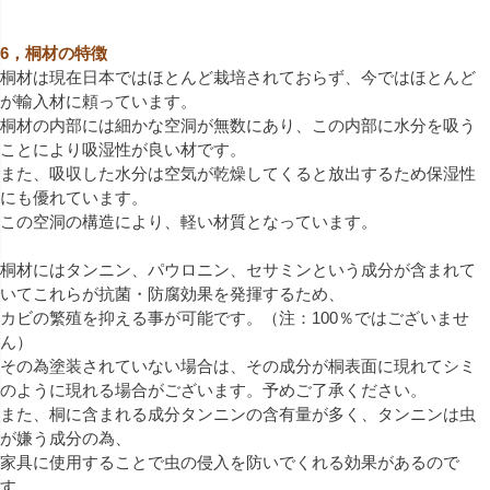
6，桐材の特徴
桐材は現在日本ではほとんど栽培されておらず、今ではほとんど
が輸入材に頼っています。
桐材の内部には細かな空洞が無数にあり、この内部に水分を吸う
ことにより吸湿性が良い材です。
また、吸収した水分は空気が乾燥してくると放出するため保湿性
にも優れています。
この空洞の構造により、軽い材質となっています。
桐材にはタンニン、パウロニン、セサミンという成分が含まれて
いてこれらが抗菌・防腐効果を発揮するため、
カビの繁殖を抑える事が可能です。（注：100％ではございませ
ん）
その為塗装されていない場合は、その成分が桐表面に現れてシミ
のように現れる場合がございます。予めご了承ください。
また、桐に含まれる成分タンニンの含有量が多く、タンニンは虫
が嫌う成分の為、
家具に使用することで虫の侵入を防いでくれる効果があるので
す。