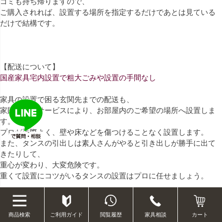
ゴミも持ち帰りますので、
ご購入されれば、設置する場所を指定するだけであとは見ている
だけで結構です。
【配送について】
国産家具宅内設置で粗大ごみや設置の手間なし
家具の設置で困る玄関先までの配送も、
家財引越しサービスにより、お部屋内のご希望の場所へ設置しま
す。
プロが手際よく、壁や床などを傷つけることなく設置します。
また、タンスの引出しは素人さんがやると引き出しが勝手に出て
きたりして、
重心が変わり、大変危険です。
重くて設置にコツがいるタンスの設置はプロに任せましょう。
また、意外にじゃまになったり、粗大ごみで捨てるのに困る梱包
ゴミも持ち帰りますので、
ご利用ガイド
閲覧履歴
家具相談
商品検索
カート
ご購入されれば、設置する場所を指定するだけであとは見ている