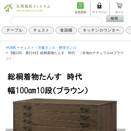
会員登録
マイページ
カート
テーブル
チェスト
食器棚
キッチンカウンター
HOME
チェスト・洋服ダンス・整理ダンス
【幅100 奥行44】総桐着物たんす 時代 （木地orナチュラルorブラウ
ン）