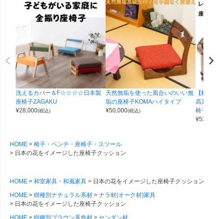
洗えるカバー＆F☆☆☆☆日本製
天然無垢を使った風合いのいい無
【幅57
座椅子ZAGAKU
垢の座椅子KOMAハイタイプ
高14）
¥
28,000
¥
50,000
椅子 12
(税込)
(税込)
¥
53,000
HOME
椅子・ベンチ・座椅子・スツール
日本の花をイメージした座椅子クッション
HOME
和室家具・和風家具
日本の花をイメージした座椅子クッション
HOME
樹種別ナチュラル系材
ナラ材(オーク材)家具
日本の花をイメージした座椅子クッション
HOME
樹種別ブラウン系色材
センダン材