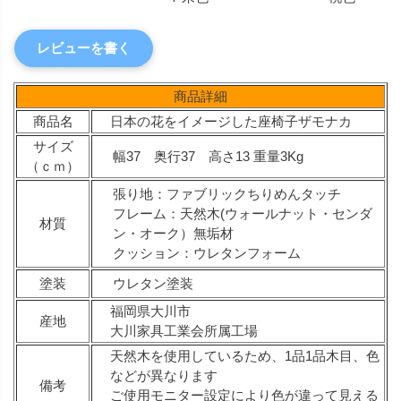
レビューを書く
商品詳細
商品名
日本の花をイメージした座椅子ザモナカ
サイズ
幅37 奥行37 高さ13 重量3Kg
（ｃｍ）
張り地：ファブリックちりめんタッチ
フレーム：天然木(ウォールナット・センダ
材質
ン・オーク）無垢材
クッション：ウレタンフォーム
塗装
ウレタン塗装
福岡県大川市
産地
大川家具工業会所属工場
天然木を使用しているため、1品1品木目、色
などが異なります
備考
ご使用モニター設定により色が違って見える