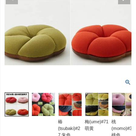
椿
梅(ume)#71
桃
(tsubaki)#2
萌黄
(momo)#38
7 朱色
桃色