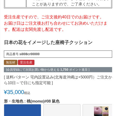
ことがありますので、ご了承ください。
受注生産ですので、ご注文後約40日でのお届けです。
お届け日はご注文後お打ち合わせにてお決めいただけま
す。配送は玄関先渡し配送です。
日本の花をイメージした座椅子クッション
商品番号
si008cr00000
無垢材
受注生産
[会員登録にて次回お買い物から使える
1,750
ポイント進呈 ]
送料パターン
宅内設置込み(北海道沖縄は+5000円）ご注文か
ら10日～で日にち指定可能
¥
35,000
税込
形・生地色
桃(momo)#08 鼠色