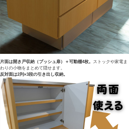
片面は開き戸収納（プッシュ扉）＋可動棚4枚。
ストックや家電ま
わりの小物をまとめて隠せます。
反対面は2列×3段の引き出し収納。