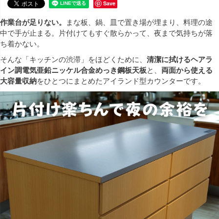
Save
作業台が足りない。
まな板、鍋、皿で置き場が埋まり、料理の途
中で手が止まる。片付けてもすぐ散らかって、夜まで気持ちが落
ち着かない。
そんな「キッチンの渋滞」をほどくために、
清潔に拭けるヘアラ
イン調電気亜鉛ニッケル合⾦めっき鋼板天板
と、
両面から使える
大容量収納
をひとつにまとめたアイランド型カウンターです。