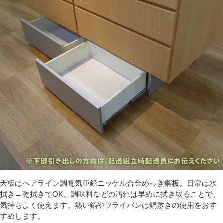
天板はヘアライン調電気亜鉛ニッケル合⾦めっき鋼板。日常は水
拭き→乾拭きでOK。調味料などの汚れは早めに拭き取ることで、
気持ちよく使えます。熱い鍋やフライパンは鍋敷きの使用をおす
すめします。