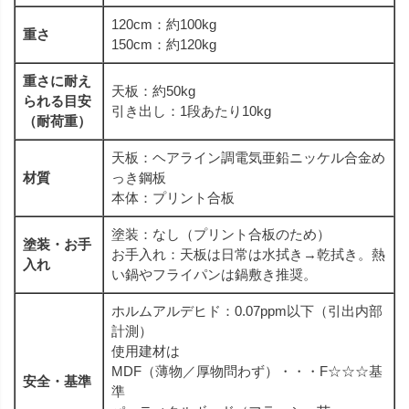
120cm：約100kg
重さ
150cm：約120kg
重さに耐え
天板：約50kg
られる目安
引き出し：1段あたり10kg
（耐荷重）
天板：ヘアライン調電気亜鉛ニッケル合⾦め
材質
っき鋼板
本体：プリント合板
塗装：なし（プリント合板のため）
塗装・お手
お手入れ：天板は日常は水拭き→乾拭き。熱
入れ
い鍋やフライパンは鍋敷き推奨。
ホルムアルデヒド：0.07ppm以下（引出内部
計測）
使用建材は
MDF（薄物／厚物問わず）・・・F☆☆☆基
安全・基準
準