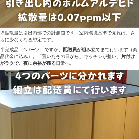
※拡散量は引出内部での計測値です。室内環境基準で見れば、さ
らに少なくなる想定です。
半完成品（4パーツ）ですが、
配送員が組み立て
まで行います（商
品代金に込み）。「置いたその日から」キッチンが整い、
片付け
がラクで、夜に余裕が残る
日常へ。