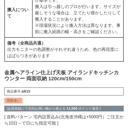
が基準です。
搬入は引っ越しのプロが行います。サイズが
搬入につい
厳しそうな場合は、立てたり寝かしたりして
て
搬入することがあります。
※現場状況により搬入方法は異なります。事
前に搬入経路の幅・高さをご確認ください。
備考（全商品共通）
出力モニターの色調整がそれぞれ違うため、色の再現度に
はばらつきがあります
金属ヘアライン仕上げ天板 アイランドキッチンカ
ウンター 両面収納 120cm/150cm
商品番号
al015
両面使い
[会員登録にて次回お買い物から使える
11,500
ポイント進呈 ]
送料パターン
宅内設置込み(北海道沖縄は+5000円）ご注文か
ら10日～で日にち指定可能