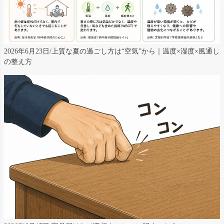
2026年6月23日/上質な夏の過ごし方は“空気”から｜温度×湿度×風通し
の整え方