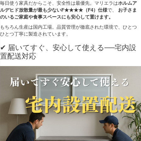
毎日使う家具だからこそ、安全性は最優先。マリエラは
ホルムア
ルデヒド放散量が最も少ないF★★★★（F4）仕様
で、
お子さま
のいるご家庭や食事スペースにも安心して置けます。
もちろん生産は国内工場。品質管理が徹底された環境で、ひとつ
ひとつ丁寧に製造されています。
✔ 届いてすぐ、安心して使える──宅内設
置配送対応