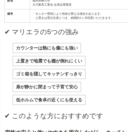
産地
福岡県柳川市
大川家具工業会 会員企業製造
備考
・モニター環境により色味が異なる場合があります。
・上置きは受注生産につき、納期約1ヶ月程度いただきます。
✔ マリエラの5つの強み
カウンターは熱にも傷にも強い
上置きで地震でも棚が倒れにくい
ゴミ箱を隠してキッチンすっきり
扉が静かに閉まって子育て安心
低ホルムで食卓の近くにも使える
✔ このような方におすすめです