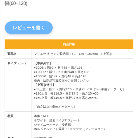
幅(60+120)
レビューを書く
商品詳細
商品名
マリエラ キッチン収納棚（60・120・150cm）＋上置き
サイズ（cm）
【本体外寸】
●60DB：幅60 × 奥行48 × 高さ198
●120OP：幅119.5 × 奥行48 × 高さ198
●150OP：幅149 × 奥行48 × 高さ198
※内寸は商品写真図面をご参照ください。
【上置き外寸】
●60上置：幅60 × 奥行37.5 × 高さ25〜50（1cm単位オーダー可）
●120上置：幅119.5 × 奥行37.5 × 高さ25〜50
●150上置：幅149.5 × 奥行37.5 × 高さ25〜50
（高さは1cm単位オーダー可）
材質
本体：MDF
ホワイト：鏡面ハイグロスシート
シャイニーオーク：浸透紙
ホルムアルデヒド等級：F☆☆☆☆（フォースター）