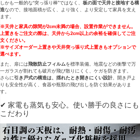
しかも一般的な“突っ張り棒”ではなく、
板の面で天井と接地する構
造
なので、接地面積が広く、より強く、より安定して家具を支え
ます。
※天井と家具の隙間が2cm未満の場合、設置作業ができません。
上置きをご注文の際は、
天井から2cm以上の余裕
を確保してご注
文ください。
※
サイズオーダー上置き
や
天井突っ張り式上置き
もオプションで
選べます。
また、扉には
飛散防止フィルム
を標準装備。地震などの衝撃で万
一ガラスが割れても破片が飛び散りにくく、ケガを防ぎます。
さらに
引き戸式の構造は、揺れたとき開きにくい設計
。開き戸よ
りも安全性が高く、食器や瓶類の飛び出しを防ぐ効果がありま
す。
✔ 家電も蒸気も安心。使い勝手の良さにも
こだわり