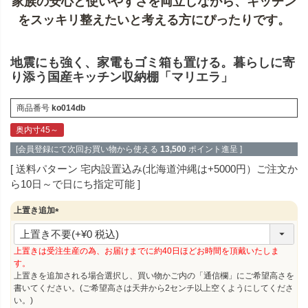
家族の安心と使いやすさを両立しながら、キッチン
をスッキリ整えたいと考える方にぴったりです。
地震にも強く、家電もゴミ箱も置ける。暮らしに寄
り添う国産キッチン収納棚「マリエラ」
商品番号
ko014db
奥内寸45～
[会員登録にて次回お買い物から使える
13,500
ポイント進呈 ]
送料パターン
宅内設置込み(北海道沖縄は+5000円）ご注文か
ら10日～で日にち指定可能
上置き追加
(
必
須
上置きは受注生産の為、お届けまでに約40日ほどお時間を頂戴いたしま
)
す。
上置きを追加される場合選択し、買い物かご内の「通信欄」にご希望高さを
書いてください。(ご希望高さは天井から2センチ以上空くようにしてくださ
い。)