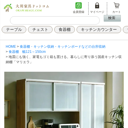
会員登録
マイページ
カート
テーブル
チェスト
食器棚
キッチンカウンター
HOME
食器棚・キッチン収納・キッチンボードなどの台所収納
食器棚 幅121～150cm
地震にも強く、家電もゴミ箱も置ける。暮らしに寄り添う国産キッチン収
納棚「マリエラ」