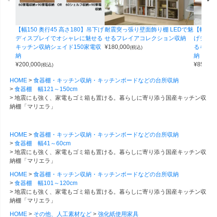
【幅150 奥行45 高さ180】吊下げ
耐震突っ張り壁面飾り棚 LEDで魅
【幅59.
ディスプレイでオシャレに魅せる
せるフレイアコレクション収納
げディス
キッチン収納シェイド150家電収
¥
180,000
るキッチ
(税込)
納
納
¥
200,000
¥
85,000
(税込)
HOME
食器棚・キッチン収納・キッチンボードなどの台所収納
食器棚 幅121～150cm
地震にも強く、家電もゴミ箱も置ける。暮らしに寄り添う国産キッチン収
納棚「マリエラ」
HOME
食器棚・キッチン収納・キッチンボードなどの台所収納
食器棚 幅41～60cm
地震にも強く、家電もゴミ箱も置ける。暮らしに寄り添う国産キッチン収
納棚「マリエラ」
HOME
食器棚・キッチン収納・キッチンボードなどの台所収納
食器棚 幅101～120cm
地震にも強く、家電もゴミ箱も置ける。暮らしに寄り添う国産キッチン収
納棚「マリエラ」
HOME
その他、人工素材など
強化紙使用家具