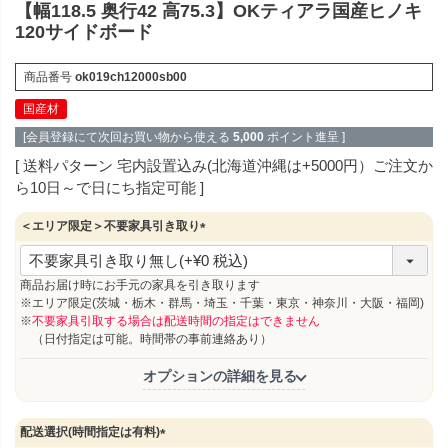
【幅118.5 奥行42 高75.3】OKティアラ国産ヒノキ
120サイドボード
商品番号
ok019ch12000sb00
国産材
[会員登録にて次回お買い物から使える
5,000
ポイント進呈 ]
送料パターン
宅内設置込み(北海道沖縄は+5000円）ご注文か
ら10日～で日にち指定可能
＜エリア限定＞不要家具引き取り
(
必
須
商品お届け時にお手元の家具を引き取ります
)
※エリア限定(茨城・栃木・群馬・埼玉・千葉・東京・神奈川・大阪・福岡)
※
不要家具引取する場合は配送時間の指定はできません
（日付指定は可能。時間帯の事前連絡あり）
オプションの詳細を見る
配送選択(時間指定は有料)