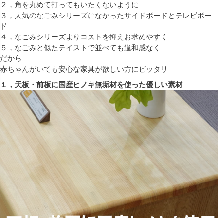
２，角を丸めて打ってもいたくないように
３，人気のなごみシリーズになかったサイドボードとテレビボー
ド
４，なごみシリーズよりコストを抑えお求めやすく
５，なごみと似たテイストで並べても違和感なく
だから
赤ちゃんがいても安心な家具が欲しい方にピッタリ
１，天板・前板に国産ヒノキ無垢材を使った優しい素材