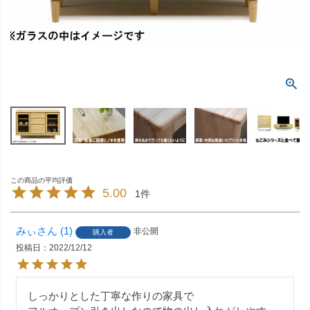
5.00
1
みぃ
1
非公開
購入者
投稿日
2022/12/12
しっかりとした丁寧な作りの家具で
