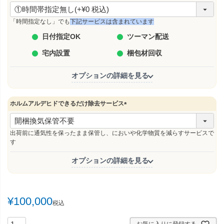
(
必
須
「時間指定なし」でも
下記サービスは含まれています
)
日付指定OK
ツーマン配送
宅内設置
梱包材回収
オプションの詳細を見る
ホルムアルデヒドできるだけ除去サービス
(
必
須
出荷前に通気性を保ったまま保管し、においや化学物質を減らすサービスで
)
す
オプションの詳細を見る
¥
100,000
税込