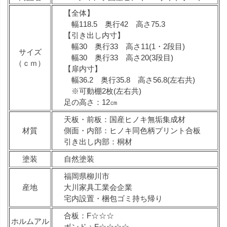
【全体】
幅118.5 奥行42 高さ75.3
【引き出し内寸】
幅30 奥行33 高さ11(1・2段目)
サイズ
幅30 奥行33 高さ20(3段目)
（ｃｍ）
【扉内寸】
幅36.2 奥行35.8 高さ56.8(左右共)
※可動棚2枚(左右共)
足の高さ：12㎝
天板・前板：国産ヒノキ無垢集成材
材質
側面・内部：ヒノキ同色柄プリント合板
引き出し内部：桐材
塗装
自然塗装
福岡県柳川市
産地
大川家具工業会企業
宅内設置・梱包ゴミ持ち帰り
合板：F☆☆☆
ホルムアル
ボンド：F☆☆☆☆