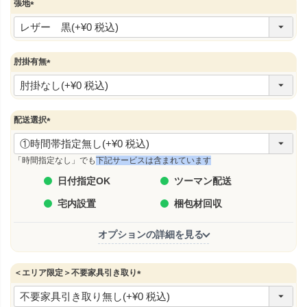
張地
(
必
須
)
肘掛有無
(
必
須
)
配送選択
(
必
須
「時間指定なし」でも
下記サービスは含まれています
)
日付指定OK
ツーマン配送
宅内設置
梱包材回収
オプションの詳細を見る
＜エリア限定＞不要家具引き取り
(
必