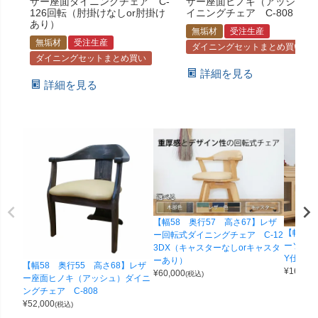
ザー座面ダイニングチェア C-
ザー座面ヒノキ（アッシュ）
126回転（肘掛けなしor肘掛け
イニングチェア C-808
あり）
無垢材
受注生産
無垢材
受注生産
ダイニングセットまとめ買い
ダイニングセットまとめ買い
詳細を見る
詳細を見る
【幅58 奥行57 高さ67】レザ
【幅126
ー回転式ダイニングチェア C-12
ーソファ
3DX（キャスターなしorキャスタ
Y仕様(座
ーあり）
【幅58 奥行55 高さ68】レザ
¥
160,00
¥
60,000
(税込)
ー座面ヒノキ（アッシュ）ダイニ
ングチェア C-808
¥
52,000
(税込)