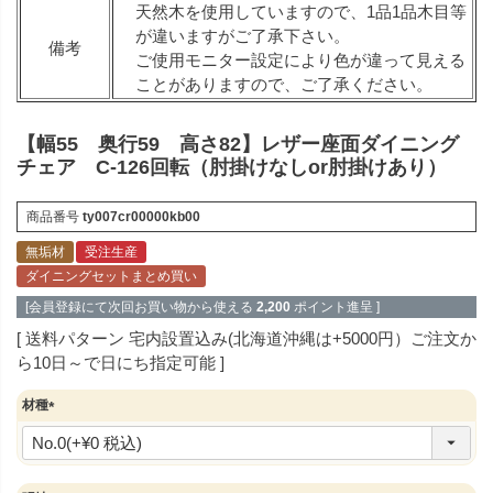
天然木を使用していますので、1品1品木目等
が違いますがご了承下さい。
備考
ご使用モニター設定により色が違って見える
ことがありますので、ご了承ください。
【幅55 奥行59 高さ82】レザー座面ダイニング
チェア C-126回転（肘掛けなしor肘掛けあり）
商品番号
ty007cr00000kb00
無垢材
受注生産
ダイニングセットまとめ買い
[会員登録にて次回お買い物から使える
2,200
ポイント進呈 ]
送料パターン
宅内設置込み(北海道沖縄は+5000円）ご注文か
ら10日～で日にち指定可能
材種
(
必
須
)