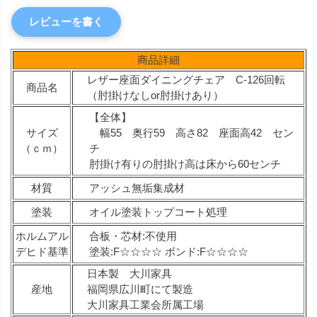
レビューを書く
商品詳細
レザー座面ダイニングチェア C-126回転
商品名
（肘掛けなしor肘掛けあり）
【全体】
サイズ
幅55 奥行59 高さ82 座面高42 セン
（ｃｍ）
チ
肘掛け有りの肘掛け高は床から60センチ
材質
アッシュ無垢集成材
塗装
オイル塗装トップコート処理
ホルムアル
合板・芯材:不使用
デヒド基準
塗装:F☆☆☆☆ ボンド:F☆☆☆☆
日本製 大川家具
産地
福岡県広川町にて製造
大川家具工業会所属工場