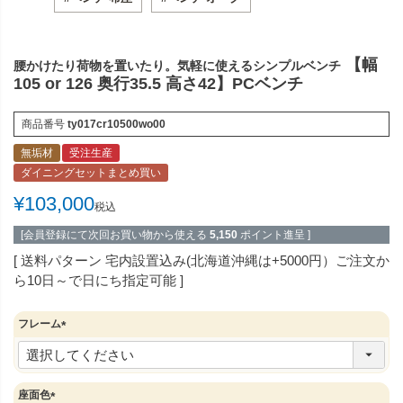
【幅
腰かけたり荷物を置いたり。気軽に使えるシンプルベンチ
105 or 126 奥行35.5 高さ42】PCベンチ
商品番号
ty017cr10500wo00
無垢材
受注生産
ダイニングセットまとめ買い
¥
103,000
税込
[会員登録にて次回お買い物から使える
5,150
ポイント進呈 ]
送料パターン
宅内設置込み(北海道沖縄は+5000円）ご注文か
ら10日～で日にち指定可能
フレーム
(
必
須
)
座面色