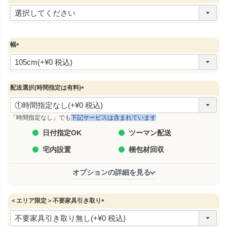
(
必
須
)
幅
(
必
須
)
配送選択(時間指定は有料)
(
必
須
「時間指定なし」でも
下記サービスは含まれています
)
日付指定OK
ツーマン配送
宅内設置
梱包材回収
オプションの詳細を見る
＜エリア限定＞不要家具引き取り
(
必