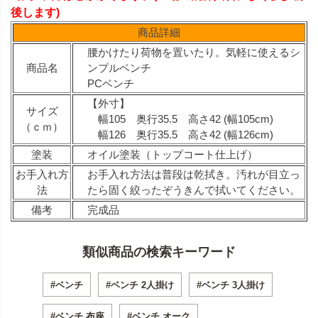
後します)
商品詳細
腰かけたり荷物を置いたり。気軽に使えるシ
商品名
ンプルベンチ
PCベンチ
【外寸】
サイズ
幅105 奥行35.5 高さ42 (幅105cm)
（ｃｍ）
幅126 奥行35.5 高さ42 (幅126cm)
塗装
オイル塗装（トップコート仕上げ）
お手入れ方
お手入れ方法は普段は乾拭き。汚れが目立っ
法
たら固く絞ったぞうきんで拭いてください。
備考
完成品
類似商品の検索キーワード
#ベンチ
#ベンチ 2人掛け
#ベンチ 3人掛け
#ベンチ 布座
#ベンチ オーク