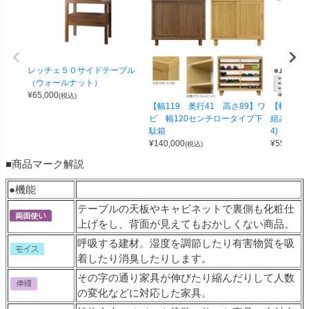
レッチェ５０サイドテーブル
（ウォールナット）
¥
65,000
(税込)
【幅119 奥行41 高さ89】ワ
【幅100 
ビ 幅120センチロータイプ下
組み合わせ
駄箱
4)
¥
140,000
¥
55,000
(税込)
(
■商品マーク解説
●機能
テーブルの天板やキャビネットで裏側も化粧仕
上げをし、背面が見えてもおかしくない商品。
呼吸する建材。湿度を調節したり有害物質を吸
着したり消臭したりします。
その字の通り家具が伸びたり縮んだりして人数
の変化などに対応した家具。