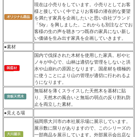
現在は小売りをしています。小売りとしてお客
様と接していく中でよりお客様の潜在的な要望
を満たす家具を企画したいと思い自社ブランド
「Sty」を興しました。これからも別注などでお
客様の生の声を聴きつつ既存の家具にない新し
い価値を生み出す家具を企画していきます。
●素材
国内で伐採された木材を使用した家具。杉やヒ
ノキが中心で、山林は適切な管理をしないと洪
水や山崩れの原因となります。国産材を積極的
に使うことにより山の管理が適切に行われるよ
うになります。
無垢材を薄くスライスした天然木を基材に貼
り、天然木の風合いと無垢の弱点の反り割れ防
止を両立した素材。
●見える場
福岡県大川市の本社展示場に展示しています。
展示数に限りがありますので、このシリーズの
一部商品を展示しています。外部展示会出店な