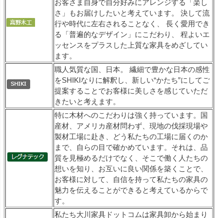
お客さま自身で自分好みにアレンジする「楽し
さ」もお届けしたいと考えています。 決して流
行や時代に左右されることなく、 長く愛用でき
る「普遍的なデザイン」にこだわり、 程よいエ
ッセンスをプラスした上質な家具をめざしてい
ます。
職人気質な国、日本。 繊細で豊かな日本の感性
をSHIKIなりに解釈し、新しい“かたち”にしてご
提案することでお客様に美しさを感じていただ
きたいと考えます。
特に木材へのこだわりは強く持っています。国
産材、アメリカ産材問わず、現地の伐採現場や
製材工場に赴き、どう私たちの工場に届くのか
まで、自らの目で確かめています。それは、品
質を見極めるだけでなく、そこで働く人たちの
想いを知り、お互いに良い関係を築くことで、
お客様に対して、自信を持って私たちの家具の
魅力を伝えることができると考えているからで
す。
私たち大川家具ドットコムは家具卸から始まり