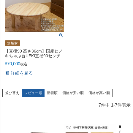
無垢材
【直径90 高さ36cm】国産ヒノ
キちゃぶ台UEKI直径90センチ
¥
70,000
税込
詳細を見る
並び替え
レビュー順
新着順
価格が安い順
価格が高い順
7
件中
1
-
7
件表示