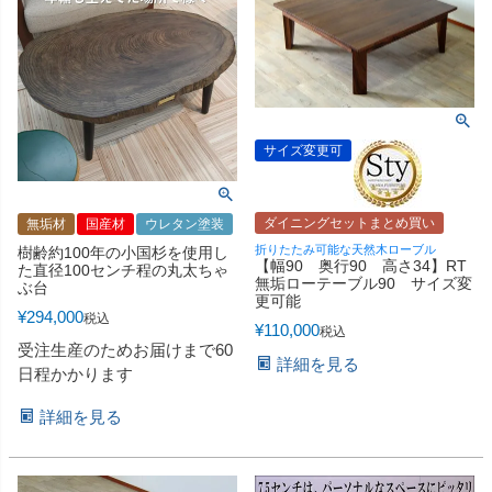
サイズ変更可
ダイニングセットまとめ買い
無垢材
国産材
ウレタン塗装
折りたたみ可能な天然木ローブル
樹齢約100年の小国杉を使用し
【幅90 奥行90 高さ34】RT
た直径100センチ程の丸太ちゃ
無垢ローテーブル90 サイズ変
ぶ台
更可能
¥
294,000
税込
¥
110,000
税込
受注生産のためお届けまで60
詳細を見る
日程かかります
詳細を見る