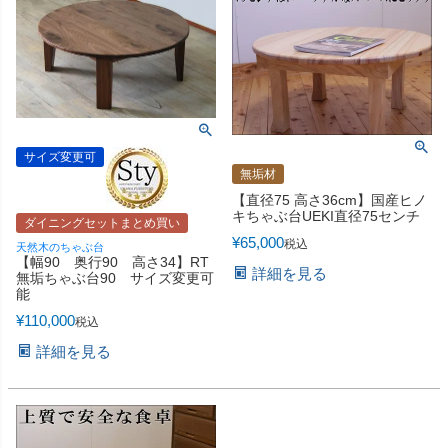
サイズ変更可
無垢材
【直径75 高さ36cm】国産ヒノ
キちゃぶ台UEKI直径75センチ
ダイニングセットまとめ買い
¥
65,000
税込
天然木のちゃぶ台
【幅90 奥行90 高さ34】RT
詳細を見る
無垢ちゃぶ台90 サイズ変更可
能
¥
110,000
税込
詳細を見る