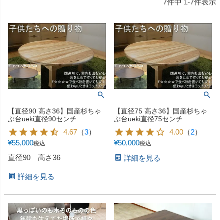
7
件中
1
-
7
件表示
【直径90 高さ36】国産杉ちゃ
【直径75 高さ36】国産杉ちゃ
ぶ台ueki直径90センチ
ぶ台ueki直径75センチ
4.67
（
3
）
4.00
（
2
）
¥
55,000
¥
50,000
税込
税込
直径90 高さ36
詳細を見る
詳細を見る