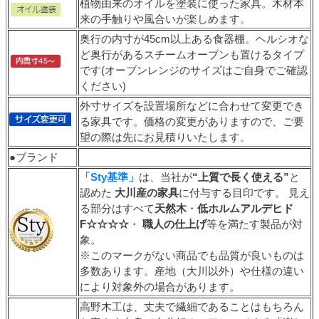
植物由来のオイルを塗装に使った家具。木材本
来の手触りや風合いが楽しめます。
奥行の内寸が45cm以上ある食器棚。ヘルシオな
ど奥行があるスチームオーブンも置けるタイプ
です(オーブンレンジのサイズはご自身でご確認
ください)
外寸サイズを設置場所などに合わせて変更でき
る家具です。価格の変更がありますので、ご要
望の際は先にお見積りいたします。
●ブランド
「Sty基準」
は、当社が
“上質で長く使える”
と
認めた
大川産の家具
に付与する目印です。 見え
る部分はすべて
天然木
・
低ホルムアルデヒド
F☆☆☆☆
・
職人の仕上げ
等を満たす製品が対
象。
※このマークがない商品でも品質が良いものは
多数あります。産地（大川以外）や仕様の違い
により対象外の場合があります。
高野木工は、丈夫で繊細であることはもちろん