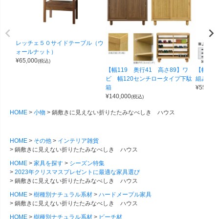
レッチェ５０サイドテーブル（ウ
ォールナット）
¥
65,000
(税込)
【幅119 奥行41 高さ89】ワ
【幅100
ビ 幅120センチロータイプ下駄
組み合わせ
箱
¥
55,000
¥
140,000
(税込)
HOME
小物
鍋敷きに見えない折りたたみなべしき ハウス
HOME
その他
インテリア雑貨
鍋敷きに見えない折りたたみなべしき ハウス
HOME
家具を探す
シーズン特集
2023年クリスマスプレゼントに最適な家具選び
鍋敷きに見えない折りたたみなべしき ハウス
HOME
樹種別ナチュラル系材
ハードメープル家具
鍋敷きに見えない折りたたみなべしき ハウス
HOME
樹種別ナチュラル系材
ビーチ材