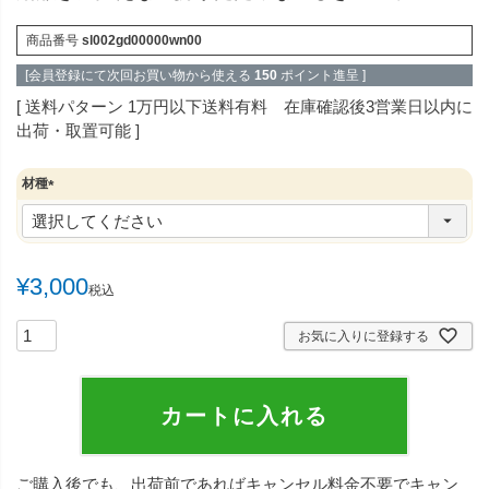
商品番号
sl002gd00000wn00
[会員登録にて次回お買い物から使える
150
ポイント進呈 ]
送料パターン
1万円以下送料有料 在庫確認後3営業日以内に
出荷・取置可能
材種
(
必
須
)
¥
3,000
税込
お気に入りに登録する
カートに入れる
ご購入後でも、出荷前であればキャンセル料金不要でキャン