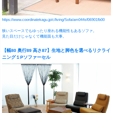
https://www.coordinatekagu.jp/c/living/Sofa/am044sf06901fb00
狭いスペースでもゆったり座れる機能性もあるソファ。
見た目だけじゃなくて機能面も大事。
【幅80 奥行89 高さ87】生地と脚色を選べるリクライ
ニング１Pソファーセル