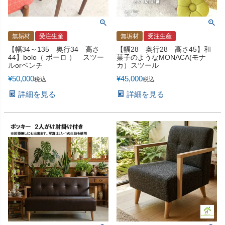
無垢材
受注生産
無垢材
受注生産
【幅34～135 奥行34 高さ
【幅28 奥行28 高さ45】和
44】bolo（ ボーロ ） スツー
菓子のようなMONACA(モナ
ルorベンチ
カ）スツール
¥
50,000
¥
45,000
税込
税込
詳細を見る
詳細を見る