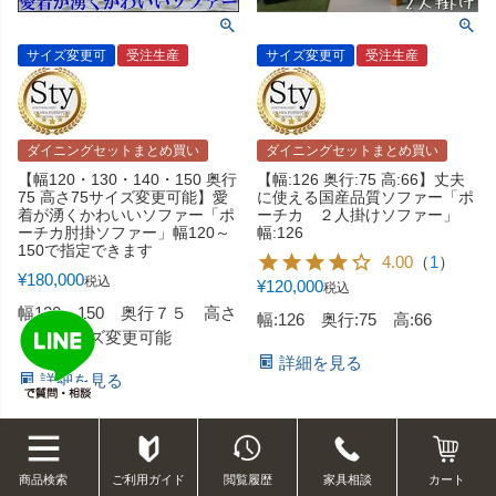
サイズ変更可
受注生産
サイズ変更可
受注生産
ダイニングセットまとめ買い
ダイニングセットまとめ買い
【幅120・130・140・150 奥行
【幅:126 奥行:75 高:66】丈夫
75 高さ75サイズ変更可能】愛
に使える国産品質ソファー「ポ
着が湧くかわいいソファー「ポ
ーチカ ２人掛けソファー」
ーチカ肘掛ソファー」幅120～
幅:126
150で指定できます
4.00
（
1
）
¥
180,000
税込
¥
120,000
税込
幅120～150 奥行７５ 高さ
幅:126 奥行:75 高:66
７５ サイズ変更可能
詳細を見る
詳細を見る
ご利用ガイド
閲覧履歴
家具相談
商品検索
カート