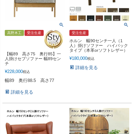
高野木工
受注生産
受注生産
ホルン 幅90センチ一人（1
人）掛けソファー ハイバック
タイプ（本革orソフトレザー）
【幅89 高さ75 奥行85】一
¥
180,000
人掛けセブソファー 幅89セン
税込
チ
詳細を見る
¥
228,000
税込
幅89 奥行88.5 高さ77
詳細を見る