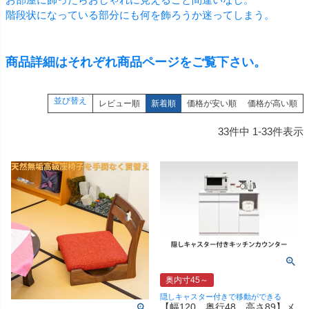
階段状になっている部分にも何を飾ろうか迷ってしまう。
商品詳細はそれぞれ商品ページをご覧下さい。
並び替え
レビュー順
新着順
価格が安い順
価格が高い順
33
件中
1
-
33
件表示
奥内寸45～
隠しキャスター付きで移動ができる
【幅120 奥行48 高さ89】メ