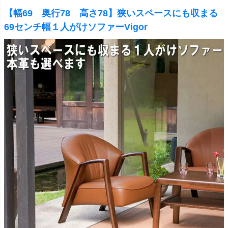
【幅69 奥行78 高さ78】狭いスペースにも収まる
69センチ幅１人がけソファーVigor