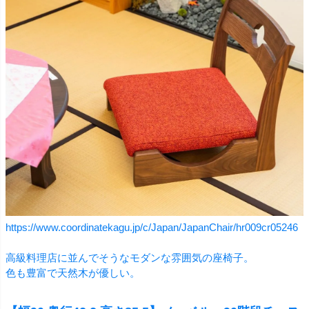
https://www.coordinatekagu.jp/c/Japan/JapanChair/hr009cr05246
高級料理店に並んでそうなモダンな雰囲気の座椅子。
色も豊富で天然木が優しい。