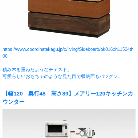
https://www.coordinatekagu.jp/c/living/Sideboard/ok016ch11504th
00
積み木を重ねたようなチェスト。
可愛らしいおもちゃのような見た目で収納面もバツグン。
【幅120 奥行48 高さ89】メアリー120キッチンカ
ウンター