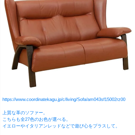
https://www.coordinatekagu.jp/c/living/Sofa/am043sf15002rz00
上質な革のソファー。
こちらも全27色のお色が選べる。
イエローやイタリアンレッドなどで遊び心をプラスして。