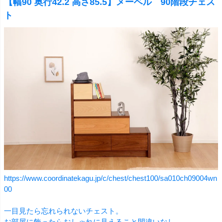
【幅90 奥行42.2 高さ85.5】メーベル 90階段チェス
ト
https://www.coordinatekagu.jp/c/chest/chest100/sa010ch09004wn
00
一目見たら忘れられないチェスト。
お部屋に飾ったらおしゃれに見えること間違いなし。