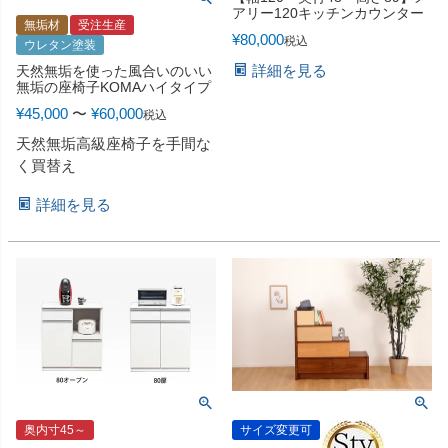
アリー120キッチンカウンター
無垢材
受注生産
¥
80,000
税込
ウレタン塗装
詳細を見る
天然無垢を使った風合いのいい
無垢の座椅子KOMAハイタイプ
¥
45,000
〜
¥
60,000
税込
天然無垢高級座椅子を手間な
く買替え
詳細を見る
奥内寸45～
サイズ変更可