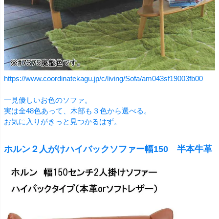
https://www.coordinatekagu.jp/c/living/Sofa/am043sf19003fb00
一見優しいお色のソファ。
実は全48色あって、木部も３色から選べる。
お気に入りがきっと見つかるはず。
ホルン２人がけハイバックソファー幅150 半本牛革