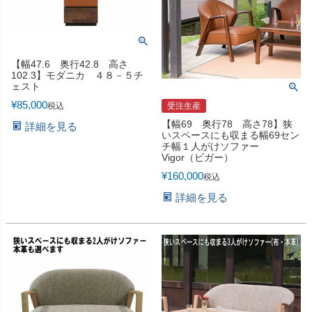
【幅47.6 奥行42.8 高さ
102.3】モダニカ ４８－５チ
ェスト
¥
85,000
税込
受注生産
【幅69 奥行78 高さ78】狭
詳細を見る
いスペースにも収まる幅69セン
チ幅１人がけソファー
Vigor（ビガー）
¥
160,000
税込
詳細を見る