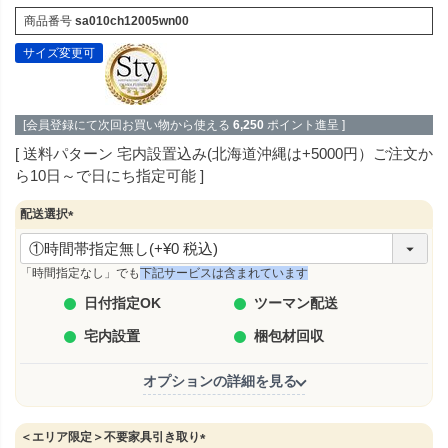
商品番号
sa010ch12005wn00
サイズ変更可
[会員登録にて次回お買い物から使える
6,250
ポイント進呈 ]
送料パターン
宅内設置込み(北海道沖縄は+5000円）ご注文か
ら10日～で日にち指定可能
配送選択
(
必
須
「時間指定なし」でも
下記サービスは含まれています
)
日付指定OK
ツーマン配送
宅内設置
梱包材回収
オプションの詳細を見る
＜エリア限定＞不要家具引き取り