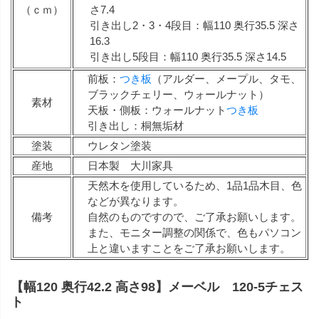
（ｃｍ）
さ7.4
引き出し2・3・4段目：幅110 奥行35.5 深さ
16.3
引き出し5段目：幅110 奥行35.5 深さ14.5
前板：
つき板
（アルダー、メープル、タモ、
ブラックチェリー、ウォールナット）
素材
天板・側板：ウォールナット
つき板
引き出し：桐無垢材
塗装
ウレタン塗装
産地
日本製 大川家具
天然木を使用しているため、1品1品木目、色
などが異なります。
備考
自然のものですので、ご了承お願いします。
また、モニター調整の関係で、色もパソコン
上と違いますことをご了承お願いします。
【幅120 奥行42.2 高さ98】メーベル 120-5チェス
ト