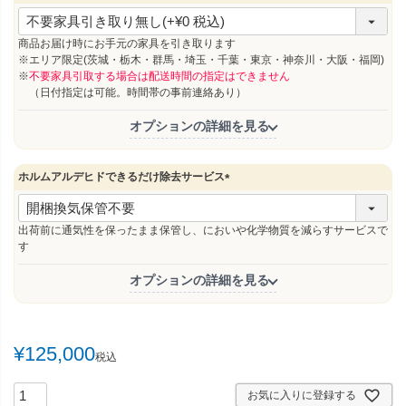
(
必
須
商品お届け時にお手元の家具を引き取ります
)
※エリア限定(茨城・栃木・群馬・埼玉・千葉・東京・神奈川・大阪・福岡)
※
不要家具引取する場合は配送時間の指定はできません
（日付指定は可能。時間帯の事前連絡あり）
オプションの詳細を見る
ホルムアルデヒドできるだけ除去サービス
(
必
須
出荷前に通気性を保ったまま保管し、においや化学物質を減らすサービスで
)
す
オプションの詳細を見る
¥
125,000
税込
お気に入りに登録する