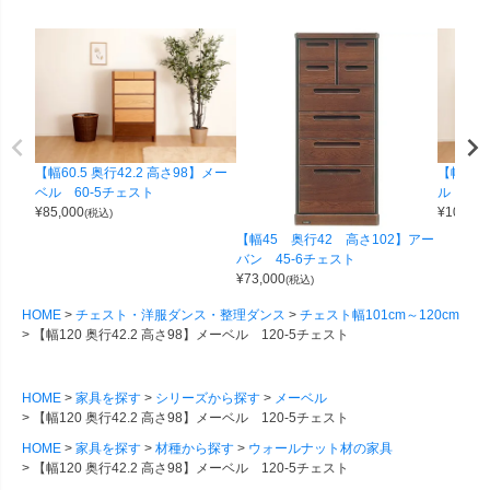
【幅60.5 奥行42.2 高さ98】メー
【幅90 
ベル 60-5チェスト
ル 90
¥
85,000
¥
105,00
(税込)
【幅45 奥行42 高さ102】アー
バン 45-6チェスト
¥
73,000
(税込)
HOME
チェスト・洋服ダンス・整理ダンス
チェスト幅101cm～120cm
【幅120 奥行42.2 高さ98】メーベル 120-5チェスト
HOME
家具を探す
シリーズから探す
メーベル
【幅120 奥行42.2 高さ98】メーベル 120-5チェスト
HOME
家具を探す
材種から探す
ウォールナット材の家具
【幅120 奥行42.2 高さ98】メーベル 120-5チェスト