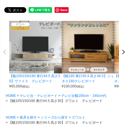
Save
【幅105/150/180 奥行44.5 高さ3
【幅180 奥行40.4 高さ46.5】ジュ
【幅150
0】ヴァイス テレビボード
ネス180テレビボード
ネス15
¥
65,000
¥
100,000
¥
90,000
(税込)
(税込)
HOME
テレビ台・テレビボード
テレビ台幅180cm・190cm代
【幅105/150/180 奥行44.5 高さ30】ズワルト テレビボード
HOME
家具を探す
シリーズから探す
ズワルト
【幅105/150/180 奥行44.5 高さ30】ズワルト テレビボード