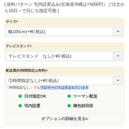
送料パターン
宅内設置込み(北海道沖縄は+5000円）ご注文か
ら10日～で日にち指定可能
サイズ
(
必
須
)
テレビスタンド
(
必
須
)
配送選択(時間指定は有料)
(
必
須
「時間指定なし」でも
下記サービスは含まれています
)
日付指定OK
ツーマン配送
宅内設置
梱包材回収
オプションの詳細を見る