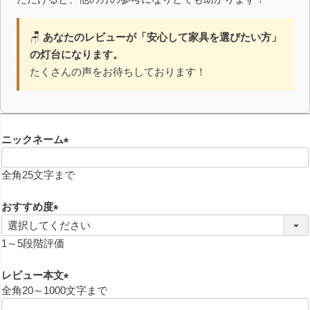
🪑
あなたのレビューが「安心して家具を選びたい方」
の灯台になります。
たくさんの声をお待ちしております！
ニックネーム
(
必
全角25文字まで
須
)
おすすめ度
(
必
1～5段階評価
須
)
レビュー本文
全角20～1000文字まで
(
必