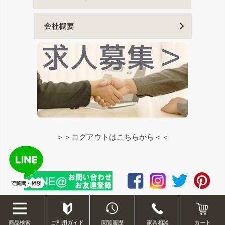
＞＞ログアウトはこちらから＜＜
©2012-2020 okawakagu.com
ご利用ガイド
閲覧履歴
家具相談
商品検索
カート