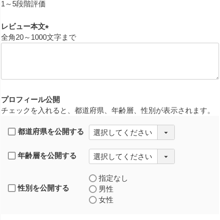
必
1～5段階評価
須
)
レビュー本文
全角20～1000文字まで
(
必
須
)
プロフィール公開
チェックを入れると、都道府県、年齢層、性別が表示されます。
都道府県を公開する
年齢層を公開する
指定なし
性別を公開する
男性
女性