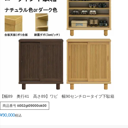
【幅89 奥行41 高さ89】ワビ 幅90センチロータイプ下駄箱
商品番号
tt002gt09000ok00
¥
90,000
税込