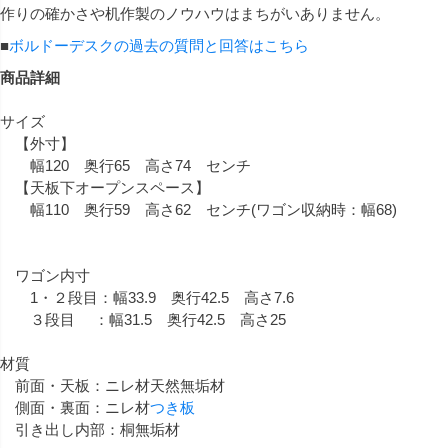
作りの確かさや机作製のノウハウはまちがいありません。
■
ボルドーデスクの過去の質問と回答はこちら
商品詳細
サイズ
【外寸】
幅120 奥行65 高さ74 センチ
【天板下オープンスペース】
幅110 奥行59 高さ62 センチ(ワゴン収納時：幅68)
ワゴン内寸
1・２段目：幅33.9 奥行42.5 高さ7.6
３段目 ：幅31.5 奥行42.5 高さ25
材質
前面・天板：ニレ材天然無垢材
側面・裏面：ニレ材
つき板
引き出し内部：桐無垢材