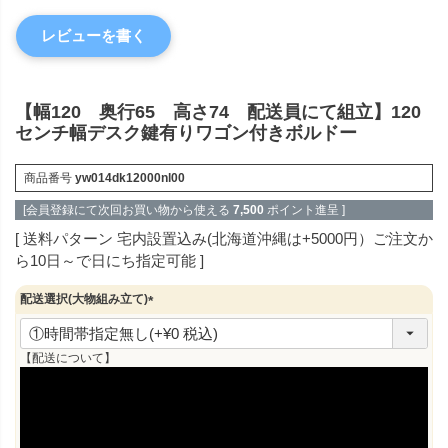
レビューを書く
【幅120 奥行65 高さ74 配送員にて組立】120
センチ幅デスク鍵有りワゴン付きボルドー
商品番号
yw014dk12000nl00
[会員登録にて次回お買い物から使える
7,500
ポイント進呈 ]
送料パターン
宅内設置込み(北海道沖縄は+5000円）ご注文か
ら10日～で日にち指定可能
配送選択(大物組み立て)
(
必
須
【配送について】
)