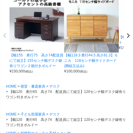
【幅120
ト 12
¥
155,00
【幅155 奥行75 高さ74配送員
【幅118.3 奥行44.5 高さ81.3】モ
にて組立】155センチ幅デスク鍵
ニカ 118センチ幅サイドボード
有りワゴン２個付きボルドー
(脚組立込み)
¥
230,000
¥
100,000
(税込)
(税込)
HOME
寝室・書斎家具
デスク
【幅120 奥行65 高さ74 配送員にて組立】120センチ幅デスク鍵有り
ワゴン付きボルドー
HOME
子ども部屋家具
デスク
【幅120 奥行65 高さ74 配送員にて組立】120センチ幅デスク鍵有り
ワゴン付きボルドー