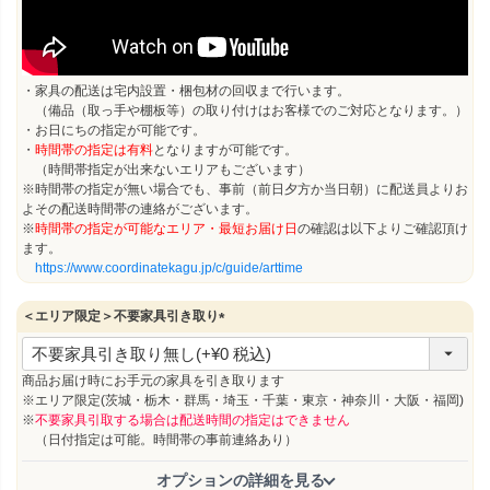
・家具の配送は宅内設置・梱包材の回収まで行います。
（備品（取っ手や棚板等）の取り付けはお客様でのご対応となります。）
・お日にちの指定が可能です。
・
時間帯の指定は有料
となりますが可能です。
（時間帯指定が出来ないエリアもございます）
※時間帯の指定が無い場合でも、事前（前日夕方か当日朝）に配送員よりお
よその配送時間帯の連絡がございます。
※
時間帯の指定が可能なエリア・最短お届け日
の確認は以下よりご確認頂け
ます。
https://www.coordinatekagu.jp/c/guide/arttime
＜エリア限定＞不要家具引き取り
(
必
須
商品お届け時にお手元の家具を引き取ります
)
※エリア限定(茨城・栃木・群馬・埼玉・千葉・東京・神奈川・大阪・福岡)
※
不要家具引取する場合は配送時間の指定はできません
（日付指定は可能。時間帯の事前連絡あり）
オプションの詳細を見る