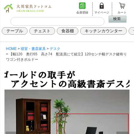
会員登録
マイページ
カート
テーブル
チェスト
食器棚
キッチンカウンター
HOME
寝室・書斎家具
デスク
【幅120 奥行65 高さ74 配送員にて組立】120センチ幅デスク鍵有り
ワゴン付きボルドー