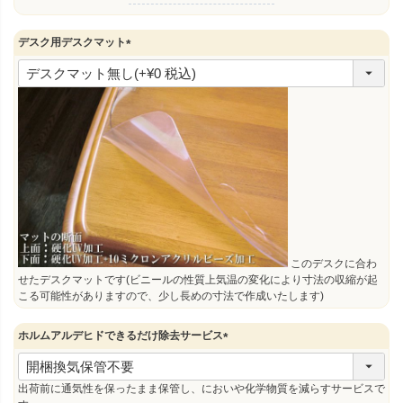
デスク用デスクマット
(
必
須
)
このデスクに合わ
せたデスクマットです(ビニールの性質上気温の変化により寸法の収縮が起
こる可能性がありますので、少し長めの寸法で作成いたします)
ホルムアルデヒドできるだけ除去サービス
(
必
須
出荷前に通気性を保ったまま保管し、においや化学物質を減らすサービスで