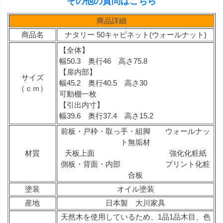
その他の質問はこちら
商品詳細
商品名
ナタリー 50キャビネット(ウォールナット)
【全体】
幅50.3 奥行46 高さ75.8
【扉内部】
サイズ
幅45.2 奥行40.5 高さ30
（ｃｍ）
可動棚一枚
【引出内寸】
幅39.6 奥行37.4 高さ15.2
前板・戸枠・取っ手・組脚 ウォールナッ
ト無垢材
材質
天板上面 強化化粧紙
側板・背面・内部 プリント化粧
合板
塗装
オイル塗装
産地
日本製 大川家具
天然木を使用しているため、1品1品木目、色