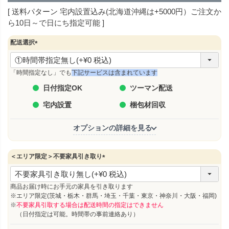
送料パターン
宅内設置込み(北海道沖縄は+5000円）ご注文か
ら10日～で日にち指定可能
配送選択
(
必
須
「時間指定なし」でも
下記サービスは含まれています
)
日付指定OK
ツーマン配送
宅内設置
梱包材回収
オプションの詳細を見る
＜エリア限定＞不要家具引き取り
(
必
須
商品お届け時にお手元の家具を引き取ります
)
※エリア限定(茨城・栃木・群馬・埼玉・千葉・東京・神奈川・大阪・福岡)
※
不要家具引取する場合は配送時間の指定はできません
（日付指定は可能。時間帯の事前連絡あり）