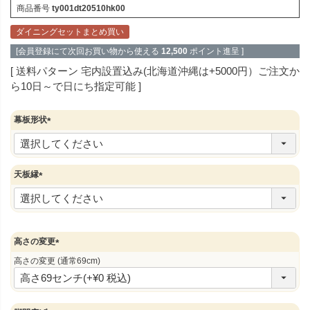
商品番号
ty001dt20510hk00
ダイニングセットまとめ買い
[会員登録にて次回お買い物から使える
12,500
ポイント進呈 ]
送料パターン
宅内設置込み(北海道沖縄は+5000円）ご注文か
ら10日～で日にち指定可能
幕板形状
(
必
須
)
天板縁
(
必
須
)
高さの変更
(
高さの変更 (通常69cm)
必
須
)