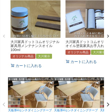
大川家具ドットコムオリジナル
大川家具ドットコムオリジナ
家具用メンテナンスオイル
オイル塗装家具お手入れセッ
100ml
オリジナル商品
大川展示
オリジナル商品
大川展示
カートに入れる
カートに入れる
天板厚4センチダイニングテーブ
天板厚4センチダイニングテーブ
天板厚4