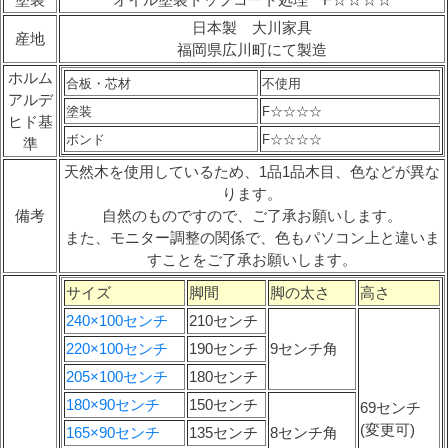
日本製 大川家具
産地
福岡県広川町にて製造
ホルム
合板・芯材
不使用
アルデ
塗装
F☆☆☆☆
ヒド基
ボンド
F☆☆☆☆
準
天然木を使用しているため、1品1品木目、色などが異な
ります。
備考
自然のものですので、ご了承お願いします。
また、モニター調整の関係で、色もパソコン上と違いま
すことをご了承お願いします。
サイズ
脚間
脚の太さ
高さ
240×100センチ
210センチ
220×100センチ
190センチ
9センチ角
205×100センチ
180センチ
180×90センチ
150センチ
69センチ
(変更可)
165×90センチ
135センチ
8センチ角