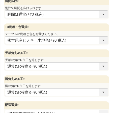
脚間広げ
(
別注で脚間を広げられます。
必
須
)
TD樹種・色選択
(
テーブルの樹種と色をお選びください。
必
須
)
天板角丸め加工
(
天板の角にR加工を施します
必
須
)
脚角丸め加工
(
脚の角にR加工を施します
必
須
)
配送選択
(