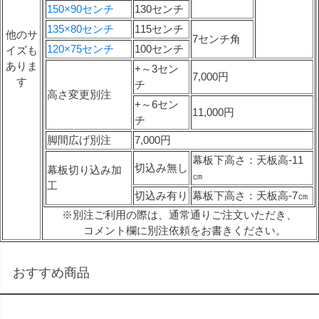
150×90センチ
130センチ
135×80センチ
115センチ
他のサ
7センチ角
120×75センチ
100センチ
イズも
ありま
+～3セン
7,000円
す
チ
高さ変更別注
+～6セン
11,000円
チ
脚間広げ別注
7,000円
幕板下高さ：天板高-11
切込み無し
幕板切り込み加
㎝
工
切込み有り
幕板下高さ：天板高-7㎝
※別注ご利用の際は、通常通りご注文いただき、
コメント欄に別注依頼をお書きください。
おすすめ商品