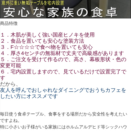
商品特徴
１．木肌が美しく強い国産ヒノキを使用
２．食品を置いても安心な塗装方法
３．F☆☆☆☆で食べ物を置いても安心
４．厚さ4センチの無垢材で丈夫で高級感があります
５．ご注文を受けて作るので、高さ、幕板形状・色の
変更可能
６．宅内設置しますので、見ているだけで設置完了で
す
だから、
友人を呼んでおしゃれなダイニングでおうちカフェを
したい方にオススメです
毎日使う食卓テーブル、食事をする場所だから安全性を考えたい
ですよね。
特に小さいお子様がいる家族にはホルムアルデヒド等シックハウ