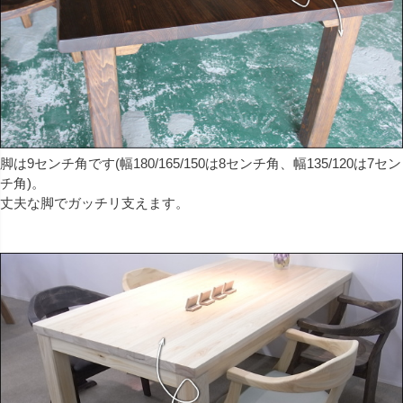
脚は9センチ角です(幅180/165/150は8センチ角、幅135/120は7セン
チ角)。
丈夫な脚でガッチリ支えます。