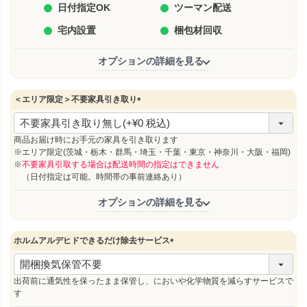
日付指定OK
ツーマン配送
宅内設置
梱包材回収
オプションの詳細を見る
＜エリア限定＞不要家具引き取り
(
必
須
商品お届け時にお手元の家具を引き取ります
)
※エリア限定(茨城・栃木・群馬・埼玉・千葉・東京・神奈川・大阪・福岡)
※
不要家具引取する場合は配送時間の指定はできません
（日付指定は可能。時間帯の事前連絡あり）
オプションの詳細を見る
ホルムアルデヒドできるだけ除去サービス
(
必
須
出荷前に通気性を保ったまま保管し、においや化学物質を減らすサービスで
)
す