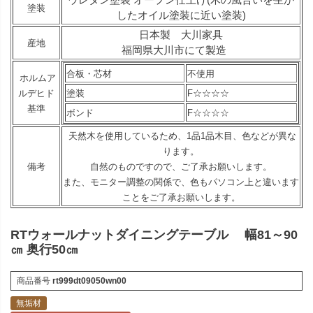
塗装
したオイル塗装に近い塗装)
日本製 大川家具
産地
福岡県大川市にて製造
合板・芯材
不使用
ホルムア
ルデヒド
塗装
F☆☆☆☆
基準
ボンド
F☆☆☆☆
天然木を使用しているため、1品1品木目、色などが異な
ります。
備考
自然のものですので、ご了承お願いします。
また、モニター調整の関係で、色もパソコン上と違います
ことをご了承お願いします。
RTウォールナットダイニングテーブル 幅81～90
㎝ 奥行50㎝
商品番号
rt999dt09050wn00
無垢材