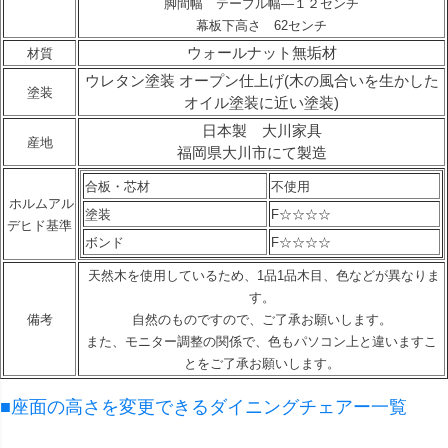
脚間幅 テーブル幅—１２センチ
幕板下高さ 62センチ
ウォールナット無垢材
材質
ウレタン塗装 オープン仕上げ(木の風合いを生かした
塗装
オイル塗装に近い塗装)
日本製 大川家具
産地
福岡県大川市にて製造
合板・芯材
不使用
ホルムアル
塗装
F☆☆☆☆
デヒド基準
ボンド
F☆☆☆☆
天然木を使用しているため、1品1品木目、色などが異なりま
す。
備考
自然のものですので、ご了承お願いします。
また、モニター調整の関係で、色もパソコン上と違いますこ
とをご了承お願いします。
■座面の高さを変更できるダイニングチェアー一覧