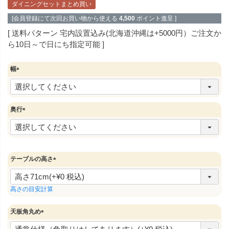
ダイニングセットまとめ買い
[会員登録にて次回お買い物から使える
4,500
ポイント進呈 ]
送料パターン
宅内設置込み(北海道沖縄は+5000円）ご注文か
ら10日～で日にち指定可能
幅
(
必
須
)
奥行
(
必
須
)
テーブルの高さ
(
必
須
高さの目安計算
)
天板角丸め
(