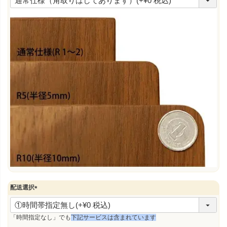
必
須
)
配送選択
(
必
須
「時間指定なし」でも
下記サービスは含まれています
)