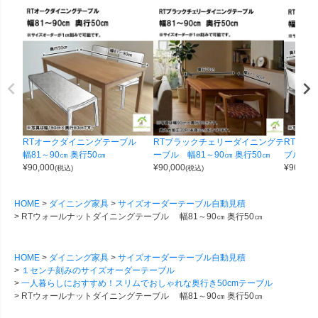
RTオークダイニングテーブル
RTブラックチェリーダイニングテ
RTウォ
幅81～90㎝ 奥行50㎝
ーブル 幅81～90㎝ 奥行50㎝
ブル 幅8
¥
90,000
¥
90,000
¥
90,000
(税込)
(税込)
HOME
ダイニング家具
サイズオーダーテーブル自動見積
RTウォールナットダイニングテーブル 幅81～90㎝ 奥行50㎝
HOME
ダイニング家具
サイズオーダーテーブル自動見積
１センチ刻みのサイズオーダーテーブル
一人暮らしにおすすめ！スリムでおしゃれな奥行き50cmテーブル
RTウォールナットダイニングテーブル 幅81～90㎝ 奥行50㎝