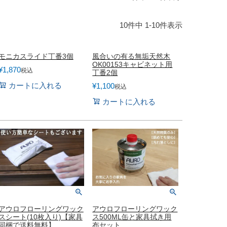
屋家具
その他
10
件中
1
-
10
件表示
有料サービス
防災グッズ
モニカスライド丁番3個
風合いの有る無垢天然木
インテリア雑貨
OK00153キャビネット用
家具お手入れグッズ
¥
1,870
税込
丁番2個
カートに入れる
¥
1,100
税込
カートに入れる
アウロフローリングワック
アウロフローリングワック
スシート(10枚入り)【家具
ス500ML缶と家具拭き用
同梱で送料無料】
布セット