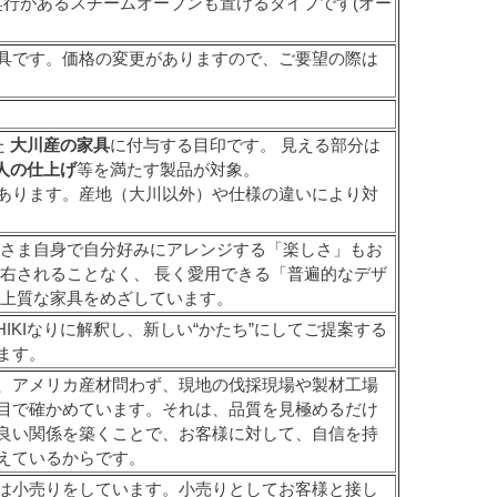
奥行があるスチームオーブンも置けるタイプです(オー
具です。価格の変更がありますので、ご要望の際は
た
大川産の家具
に付与する目印です。 見える部分は
人の仕上げ
等を満たす製品が対象。
あります。産地（大川以外）や仕様の違いにより対
客さま自身で自分好みにアレンジする「楽しさ」もお
右されることなく、 長く愛用できる「普遍的なデザ
た上質な家具をめざしています。
IKIなりに解釈し、新しい“かたち”にしてご提案する
ます。
、アメリカ産材問わず、現地の伐採現場や製材工場
目で確かめています。それは、品質を見極めるだけ
良い関係を築くことで、お客様に対して、自信を持
えているからです。
は小売りをしています。小売りとしてお客様と接し