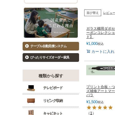
チェスト幅101cm～120cm
バーカウ
着物たんす
ダイニン
並び替え
レビュ
もっと見る
キッ
洋服たんす
ガラス棚用ダボセ
ーボンコレクショ
食器棚81
ド】
洋服タンス幅61～80cm
食器棚10
¥
1,000
税込
洋服タンス幅81～100cm
キッチン
テーブル自動見積システム
洋服タンス幅101～120cm
カウンタ
カートに入れ
ぴったりサイズオーダー家具
種類から探す
プリント合板・つ
テレビボード
ズ補修アートマー
バラ
リビング収納
¥
1,500
税込
（
1
）
キャビネット