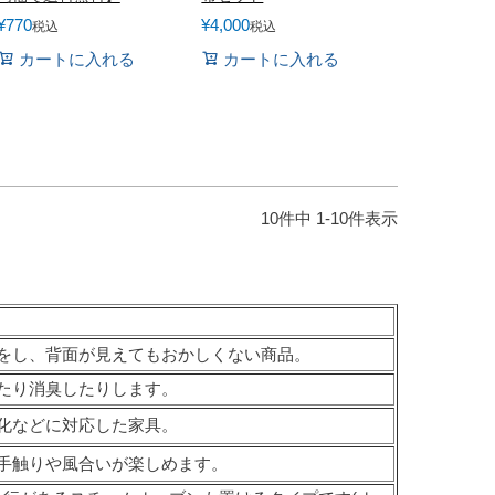
¥
770
¥
4,000
税込
税込
カートに入れる
カートに入れる
10
件中
1
-
10
件表示
をし、背面が見えてもおかしくない商品。
たり消臭したりします。
化などに対応した家具。
手触りや風合いが楽しめます。