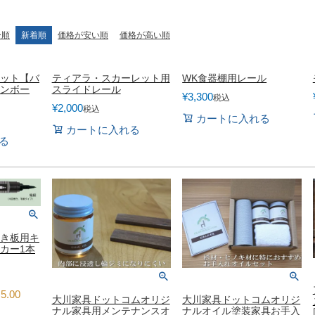
ラグ・カーペット・畳
子ども部
ンター
飾り棚
グセット
ー順
新着順
価格が安い順
価格が高い順
本棚・本入れ
和室家具
チン収納
シェルフ
衣類収納
ット【バ
ティアラ・スカーレット用
WK食器棚用レール
ンボー
スライドレール
座卓
チェスト
～100cm
¥
3,300
税込
茶棚・サイドボード
テーブル椅子
¥
2,000
1～120cm
税込
カートに入れる
押し入れ収納
デスク
カウンター
カートに入れる
ちゃぶ台
２段ベッド
ー下収納
る
もっと見る
き板用キ
カー1本
5.00
大川家具ドットコムオリジ
大川家具ドットコムオリジ
ナル家具用メンテナンスオ
ナルオイル塗装家具お手入