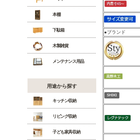
本棚
下駄箱
●ブランド
木製雑貨
メンテナンス用品
用途から探す
キッチン収納
リビング収納
子ども家具収納