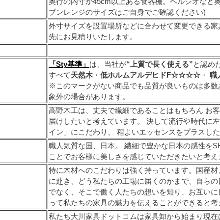
奥行の内寸が45cm以上ある食器棚。ヘルシオなど
ブンレンジのサイズはご自身でご確認ください)
外寸サイズを設置場所などに合わせて変更できる家
先にお見積りいたします。
「Sty基準」
は、当社が
“上質で長く使える”
と認め
すべて
天然木
・
低ホルムアルデヒドF☆☆☆☆
・
職
※このマークがない商品でも品質が良いものは多数
象外の場合があります。
高野木工は、丈夫で繊細であることはもちろん お
届けしたいと考えています。 決して流行や時代に左
イン」にこだわり、 程よいエッセンスをプラスし
職人気質な国、日本。 繊細で豊かな日本の感性をSH
ことでお客様に美しさを感じていただきたいと考え
特に木材へのこだわりは強く持っています。国産材
に赴き、どう私たちの工場に届くのかまで、自らの
でなく、そこで働く人たちの想いを知り、お互いに
って私たちの家具の魅力を伝えることができると考
私たち大川家具ドットコムは家具卸から始まり現在