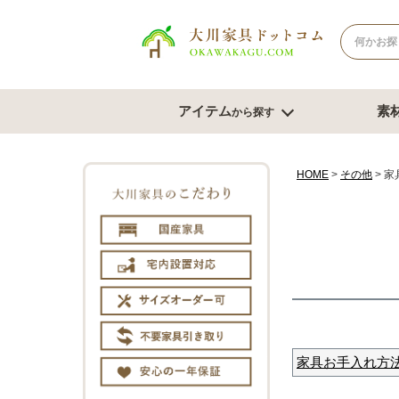
アイテム
素
から探す
ナチュラル系
北欧風スタイル
ブラウン系
モダンスタ
テレビボード
テー
HOME
その他
家
幅180cm台
幅120
幅150cm台
幅150
コーナーテレビ台
幅180
テレビチェスト
サイズオ
もっと見る
チェスト・たんす
ダイ
家具お手入れ方
チェスト幅61cm～80cm
ダイニン
チェスト幅81cm～100cm
ベンチ