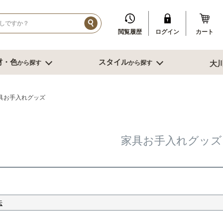
閲覧履歴
ログイン
カート
材・色
スタイル
から探す
から探す
大
イル
ダークブラウン系
ブルックリン
その他、人口素材
その他季節特集や用途から探す
ブル
リビング収納
寝室・書
具お手入れグッズ
センチ台
幅～60cm未満
デスク
センチ台
幅60～80cm未満
書棚
家具お手入れグッズ
センチ台
幅80cm台
ミラー
ーダーテーブル
幅90～120cm未満
スツール
もっと見る
幅120～150cm未満
鏡台
幅120～150cm未満
クローゼット
ニング家具
幅150cm以上
ベッド
ソファー
サイドテーブ
法
センターテーブル
ブル
グチェアー
こたつ