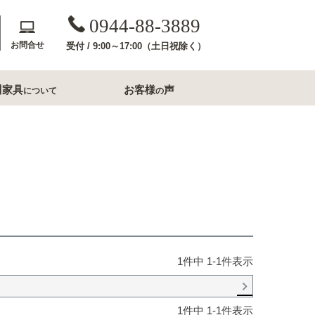
0944-88-3889
お問合せ
受付 / 9:00～17:00（土日祝除く）
川家具
お客様
声
について
の
斎収納
玄関用家具
コンソールテーブル
下駄箱
洗面所家具
内収納
すき間収納幅20cm台
1
件中
1
-
1
件表示
すき間収納幅30cm台
ル・ナイトテー
すき間収納幅40cm台
フレームミラー
1
件中
1
-
1
件表示