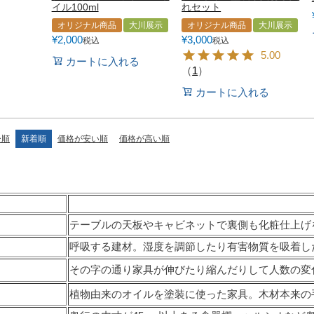
イル100ml
れセット
オリジナル商品
大川展示
オリジナル商品
大川展示
¥
2,000
¥
3,000
税込
税込
5.00
カートに入れる
（
1
）
カートに入れる
ー順
新着順
価格が安い順
価格が高い順
テーブルの天板やキャビネットで裏側も化粧仕上げ
呼吸する建材。湿度を調節したり有害物質を吸着し
その字の通り家具が伸びたり縮んだりして人数の変
植物由来のオイルを塗装に使った家具。木材本来の