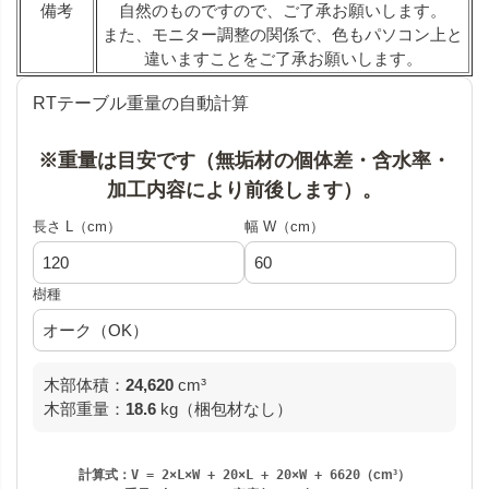
備考
自然のものですので、ご了承お願いします。
また、モニター調整の関係で、色もパソコン上と
違いますことをご了承お願いします。
RTテーブル重量の自動計算
※重量は目安です（無垢材の個体差・含水率・
加工内容により前後します）。
長さ L（cm）
幅 W（cm）
樹種
木部体積：
24,620
cm³
木部重量：
18.6
kg（梱包材なし）
計算式：
V = 2×L×W + 20×L + 20×W + 6620
（cm³）