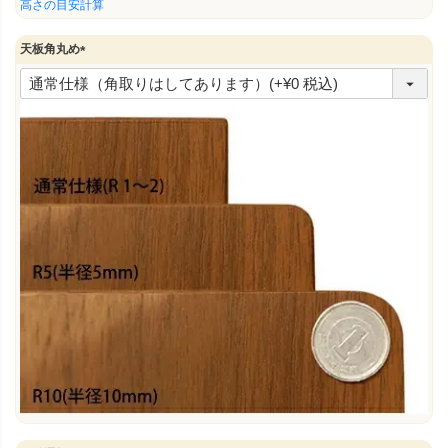
須
高さの目安計算
)
天板角丸め
(
必
須
)