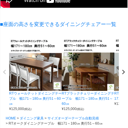
■座面の高さを変更できるダイニングチェアー一覧
RTウォールナットダイニングテー
RTブラックチェリーダイニングテ
RTオー
ブル 幅171～180㎝ 奥行51～60
ーブル 幅171～180㎝ 奥行51～
171～1
㎝
60㎝
¥
135,00
¥
125,000
¥
125,000
(税込)
(税込)
HOME
ダイニング家具
サイズオーダーテーブル自動見積
RTオークダイニングテーブル 幅171～180㎝ 奥行51～60㎝