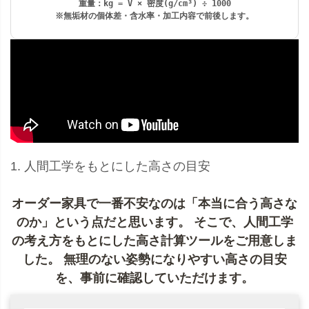
重量：
kg = V × 密度(g/cm³) ÷ 1000
※無垢材の個体差・含水率・加工内容で前後します。
1. 人間工学をもとにした高さの目安
オーダー家具で一番不安なのは「本当に合う高さな
のか」という点だと思います。 そこで、人間工学
の考え方をもとにした
高さ計算ツール
をご用意しま
した。 無理のない姿勢になりやすい高さの目安
を、事前に確認していただけます。