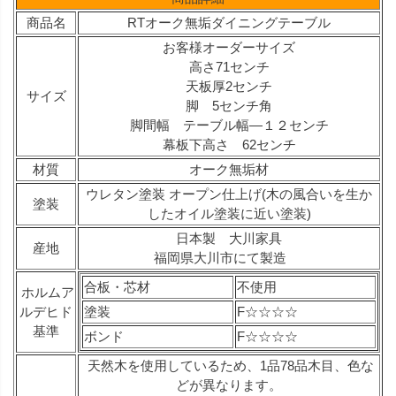
商品名
RTオーク無垢ダイニングテーブル
お客様オーダーサイズ
高さ71センチ
天板厚2センチ
サイズ
脚 5センチ角
脚間幅 テーブル幅—１２センチ
幕板下高さ 62センチ
材質
オーク無垢材
ウレタン塗装 オープン仕上げ(木の風合いを生か
塗装
したオイル塗装に近い塗装)
日本製 大川家具
産地
福岡県大川市にて製造
合板・芯材
不使用
ホルムア
ルデヒド
塗装
F☆☆☆☆
基準
ボンド
F☆☆☆☆
天然木を使用しているため、1品78品木目、色な
どが異なります。