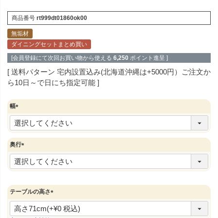
商品番号
rt999dt01860ok00
無垢材
ダイニングセットまとめ買い
[会員登録にて次回お買い物から使える
6,250
ポイント進呈 ]
送料パターン
宅内設置込み(北海道沖縄は+5000円）ご注文か
ら10日～で日にち指定可能
幅
(
必
須
)
奥行
(
必
須
)
テーブルの高さ
(
必