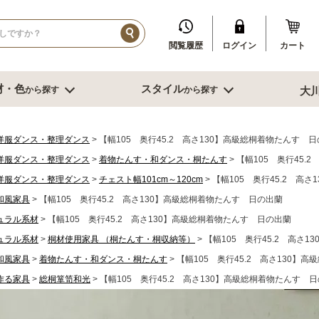
閲覧履歴
ログイン
カート
材・色
スタイル
から探す
から探す
大
イル
ダークブラウン系
ブルックリン
その他、人口素材
その他季節特集や用途から探す
ブル
リビング収納
寝室・書
洋服ダンス・整理ダンス
【幅105 奥行45.2 高さ130】高級総桐着物たんす 
洋服ダンス・整理ダンス
着物たんす・和ダンス・桐たんす
【幅105 奥行45.
センチ台
幅～60cm未満
デスク
洋服ダンス・整理ダンス
チェスト幅101cm～120cm
【幅105 奥行45.2 高
センチ台
幅60～80cm未満
書棚
和風家具
センチ台
【幅105 奥行45.2 高さ130】高級総桐着物たんす 日の出蘭
幅80cm台
ミラー
ーダーテーブル
幅90～120cm未満
スツール
ュラル系材
【幅105 奥行45.2 高さ130】高級総桐着物たんす 日の出蘭
もっと見る
幅120～150cm未満
鏡台
ュラル系材
桐材使用家具 （桐たんす・桐収納等）
【幅105 奥行45.2 高さ
幅120～150cm未満
クローゼット
和風家具
着物たんす・和ダンス・桐たんす
【幅105 奥行45.2 高さ130】
ニング家具
幅150cm以上
ベッド
ソファー
サイドテーブ
作る家具
総桐箪笥和光
【幅105 奥行45.2 高さ130】高級総桐着物たんす 
センターテーブル
ブル
グチェアー
こたつ