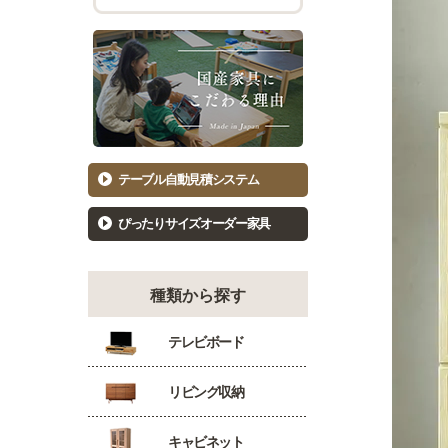
チェスト幅101cm～120cm
バーカウ
着物たんす
ダイニン
もっと見る
キッ
洋服たんす
食器棚81
洋服タンス幅61～80cm
食器棚10
洋服タンス幅81～100cm
キッチン
テーブル自動見積システム
洋服タンス幅101～120cm
カウンタ
ぴったりサイズオーダー家具
種類から探す
テレビボード
リビング収納
キャビネット