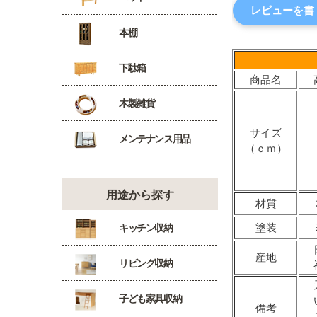
レビューを書
本棚
下駄箱
商品名
木製雑貨
サイズ
メンテナンス用品
（ｃｍ）
用途から探す
材質
塗装
キッチン収納
産地
リビング収納
子ども家具収納
備考