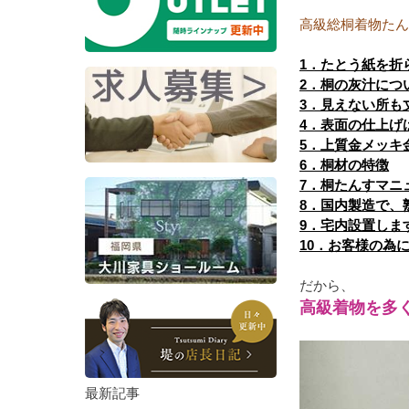
高級総桐着物たん
1．たとう紙を折
2．桐の灰汁につ
3．見えない所も
4．表面の仕上げ
5．上質金メッキ
6．桐材の特徴
7．桐たんすマニ
8．国内製造で、
9．宅内設置しま
10．お客様の為
だから、
高級着物を多
最新記事