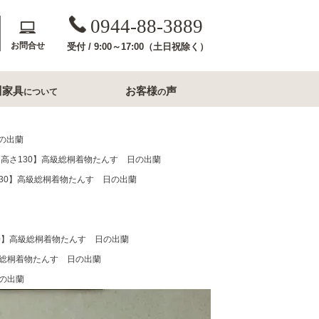
0944-88-3889
お問合せ
受付 / 9:00～17:00（土日祝除く）
川家具
お客様
声
について
の
斎収納
玄関用家具
日の出蘭
2 高さ130】高級総桐着物たんす 日の出蘭
コンソールテーブル
さ130】高級総桐着物たんす 日の出蘭
下駄箱
洗面所家具
130】高級総桐着物たんす 日の出蘭
内収納
すき間収納幅20cm台
高級総桐着物たんす 日の出蘭
すき間収納幅30cm台
ル・ナイトテー
日の出蘭
すき間収納幅40cm台
フレームミラー