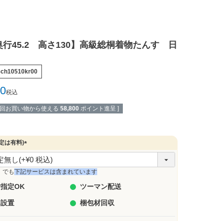
奥行45.2 高さ130】高級総桐着物たんす 日
ch10510kr00
00
税込
次回お買い物から使える
58,800
ポイント進呈 ]
定は有料)
(
必
須
」でも
下記サービスは含まれています
)
指定OK
ツーマン配送
内設置
梱包材回収