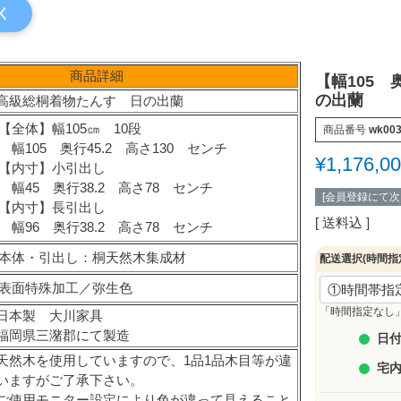
く
商品詳細
【幅105 
の出蘭
高級総桐着物たんす 日の出蘭
【全体】幅105㎝ 10段
商品番号
wk003
幅105 奥行45.2 高さ130 センチ
¥
1,176,0
【内寸】小引出し
幅45 奥行38.2 高さ78 センチ
[会員登録にて
【内寸】長引出し
送料込
幅96 奥行38.2 高さ78 センチ
本体・引出し：桐天然木集成材
配送選択(時間指
表面特殊加工／弥生色
「時間指定なし
日本製 大川家具
福岡県三潴郡にて製造
日付
天然木を使用していますので、1品1品木目等が違
宅
いますがご了承下さい。
ご使用モニター設定により色が違って見えること