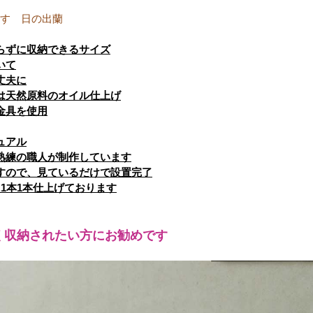
す 日の出蘭
らずに収納できるサイズ
いて
丈夫に
は天然原料のオイル仕上げ
金具を使用
ュアル
熟練の職人が制作しています
すので、見ているだけで設置完了
に1本1本仕上げております
く収納されたい方にお勧めです