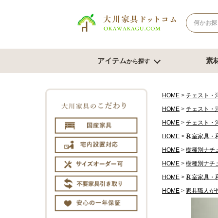
アイテム
素
から探す
ナチュラル系
北欧風スタイル
ブラウン系
モダンスタ
テレビボード
テー
HOME
チェスト・
HOME
チェスト・
幅180cm台
幅120
HOME
チェスト・
幅150cm台
幅150
コーナーテレビ台
HOME
和室家具・
幅180
テレビチェスト
サイズオ
HOME
樹種別ナチ
もっと見る
HOME
樹種別ナチ
HOME
和室家具・
チェスト・たんす
ダイ
HOME
家具職人が
チェスト幅61cm～80cm
ダイニン
チェスト幅81cm～100cm
ベンチ