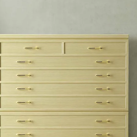
ラグ・カーペット・畳
子ども部
ンター
飾り棚
グセット
本棚・本入れ
和室家具
チン収納
シェルフ
衣類収納
座卓
チェスト
～100cm
茶棚・サイドボード
テーブル椅子
1～120cm
押し入れ収納
デスク
カウンター
ちゃぶ台
２段ベッド
ー下収納
もっと見る