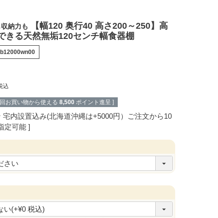
【幅120 奥行40 高さ200～250】高
も収納力も
できる天然無垢120センチ幅食器棚
db12000wn00
税込
次回お買い物から使える
8,500
ポイント進呈 ]
ン
宅内設置込み(北海道沖縄は+5000円）ご注文から10
指定可能