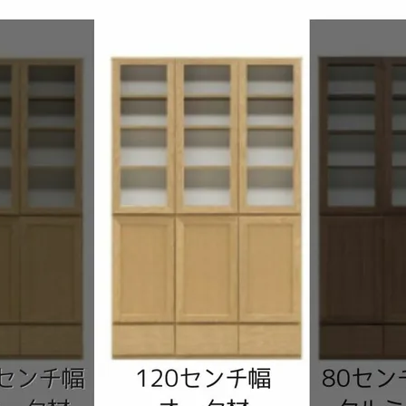
ラグ・カーペット・畳
子ども部
ンター
飾り棚
グセット
本棚・本入れ
和室家具
チン収納
シェルフ
衣類収納
座卓
チェスト
～100cm
茶棚・サイドボード
テーブル椅子
1～120cm
押し入れ収納
デスク
カウンター
ちゃぶ台
２段ベッド
ー下収納
もっと見る