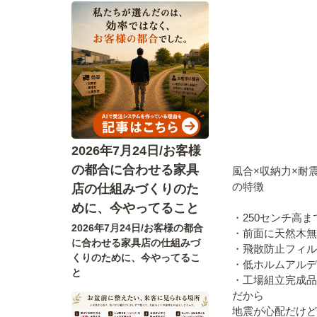
2026年7月24日/お客様
の都合に合わせる家具
風合×収納力×耐
の特徴
店の仕組みづくりのた
めに、今やってること
・250センチ高
2026年7月24日/お客様の都合
・前面に天然木無
に合わせる家具店の仕組みづ
・飛散防止フィル
くりのために、今やってるこ
・低ホルムアルデ
と
・工場組立完成品
だから
地震が心配だけど