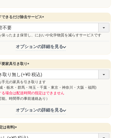
ドできるだけ除去サービス
(
必
須
を保ったまま保管し、においや化学物質を減らすサービスです
)
オプションの詳細を見る
不要家具引き取り
(
必
須
お手元の家具を引き取ります
)
茨城・栃木・群馬・埼玉・千葉・東京・神奈川・大阪・福岡)
する場合は配送時間の指定はできません
能。時間帯の事前連絡あり）
オプションの詳細を見る
定は有料)
(