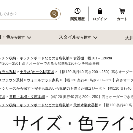
閲覧履歴
ログイン
カート
材・色
スタイル
から探す
から探す
大
イル
ダークブラウン系
ブルックリン
その他、人口素材
その他季節特集や用途から探す
ブル
リビング収納
寝室・書
ッチン収納・キッチンボードなどの台所収納
食器棚 幅101～120cm
 高さ200～250】高さオーダーできる天然無垢120センチ幅食器棚
センチ台
幅～60cm未満
デスク
ュラル系材
ナラ材(オーク材)家具
【幅120 奥行40 高さ200～250】高さオー
センチ台
幅60～80cm未満
書棚
クブラウン系材
ウォールナット家具
【幅120 奥行40 高さ200～250】高さ
センチ台
幅80cm台
ミラー
シリーズから探す
安全も風合いも収納力も備えた棚ゴジータ
【幅120 奥行4
ーダーテーブル
幅90～120cm未満
スツール
もっと見る
幅120～150cm未満
鏡台
家具
書棚・本棚・文庫本棚
【幅120 奥行40 高さ200～250】高さオーダーで
幅120～150cm未満
クローゼット
ッチン収納・キッチンボードなどの台所収納
天然木製食器棚
【幅120 奥行40
ニング家具
幅150cm以上
ベッド
ソファー
サイドテーブ
センターテーブル
ブル
グチェアー
こたつ