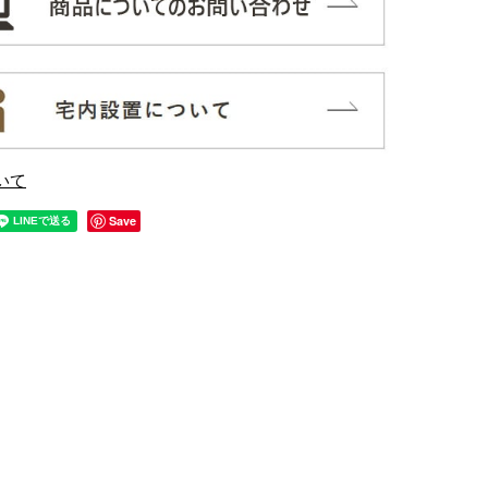
いて
Save