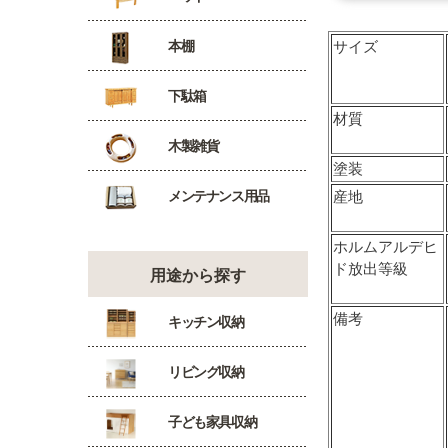
本棚
サイズ
下駄箱
材質
木製雑貨
塗装
メンテナンス用品
産地
ホルムアルデヒ
ド放出等級
用途から探す
備考
キッチン収納
リビング収納
子ども家具収納