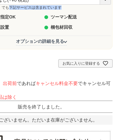
必
須
」でも
下記サービスは含まれています
)
指定OK
ツーマン配送
内設置
梱包材回収
オプションの詳細を見る
お気に入りに登録する
、
出荷前
であれば
キャンセル料金不要
でキャンセル可
品は除く
販売を終了しました。
ございません。ただいま在庫がございません。