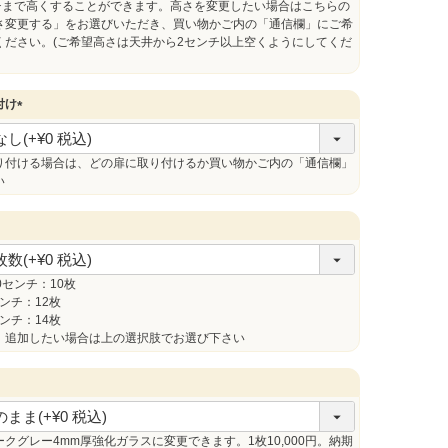
ンチまで高くすることができます。高さを変更したい場合はこちらの
さ変更する」をお選びいただき、買い物かご内の「通信欄」にご希
ください。(ご希望高さは天井から2センチ以上空くようにしてくだ
付け
(
必
須
り付ける場合は、どの扉に取り付けるか買い物かご内の「通信欄」
)
い
0センチ：10枚
センチ：12枚
センチ：14枚
。追加したい場合は上の選択肢でお選び下さい
クグレー4mm厚強化ガラスに変更できます。1枚10,000円。納期