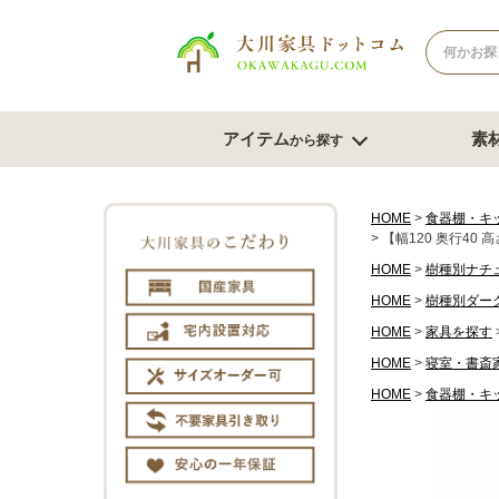
アイテム
素
から探す
ナチュラル系
北欧風スタイル
ブラウン系
モダンスタ
テレビボード
テー
HOME
食器棚・キ
【幅120 奥行40
幅180cm台
幅120
HOME
樹種別ナチ
幅150cm台
幅150
HOME
樹種別ダー
コーナーテレビ台
幅180
HOME
家具を探す
テレビチェスト
サイズオ
もっと見る
HOME
寝室・書斎
HOME
食器棚・キ
チェスト・たんす
ダイ
チェスト幅61cm～80cm
ダイニン
チェスト幅81cm～100cm
ベンチ