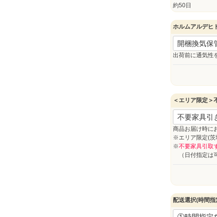
)
約50日
ホルムアルデヒ
出荷前に通気性
＜エリア限定＞
商品お届け時に
※エリア限定(
※
不要家具引取
（日付指定は可
配送選択(時間指