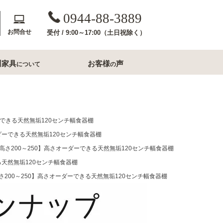
0944-88-3889
お問合せ
受付 / 9:00～17:00（土日祝除く）
川家具
お客様
声
について
の
斎収納
玄関用家具
コンソールテーブル
ダーできる天然無垢120センチ幅食器棚
下駄箱
オーダーできる天然無垢120センチ幅食器棚
0 高さ200～250】高さオーダーできる天然無垢120センチ幅食器棚
洗面所家具
きる天然無垢120センチ幅食器棚
内収納
 高さ200～250】高さオーダーできる天然無垢120センチ幅食器棚
すき間収納幅20cm台
すき間収納幅30cm台
ル・ナイトテー
すき間収納幅40cm台
フレームミラー