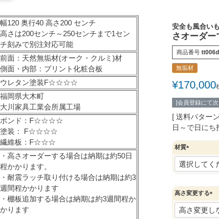
幅120 奥行40 高さ200 センチ
安全も風合い
高さは200センチ～250センチまで1セン
さオーダー
チ刻みで別注対応可能
商品番号
tt006
前面：天然無垢材(オーク・クルミ)材
側面・内部：プリント化粧合板
無垢材
ウレタン塗装F☆☆☆☆
¥
170,000
福岡県大木町
[会員登録にて
大川家具工業会所属工場
送料パター
ボンド：F☆☆☆☆
日～で日にち
塗装： F☆☆☆☆
繊維板：F☆☆☆
材質
・高さオーダーする場合は納期は約50日
(
程かかります。
必
須
・耐震ラッチ取り付ける場合は納期は約3
)
週間程かかります
高さ変更する
・棚板追加する場合は納期は約3週間程か
(
かります
必