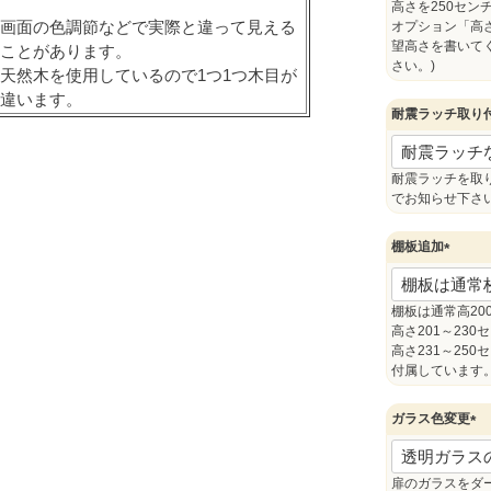
須
高さを250セ
画面の色調節などで実際と違って見える
)
オプション「高
望高さを書いて
ことがあります。
さい。)
天然木を使用しているので1つ1つ木目が
違います。
耐震ラッチ取り
耐震ラッチを取
でお知らせ下さ
棚板追加
(
必
須
棚板は通常高20
)
高さ201～230
高さ231～250
付属しています
ガラス色変更
(
必
須
扉のガラスをダー