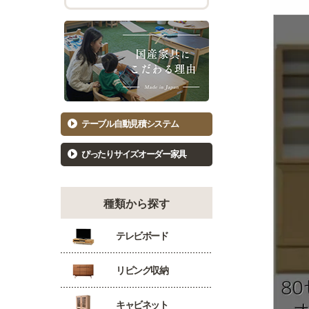
チェスト幅101cm～120cm
バーカウ
着物たんす
ダイニン
もっと見る
キッ
洋服たんす
食器棚81
洋服タンス幅61～80cm
食器棚10
洋服タンス幅81～100cm
キッチン
テーブル自動見積システム
洋服タンス幅101～120cm
カウンタ
ぴったりサイズオーダー家具
種類から探す
テレビボード
リビング収納
キャビネット