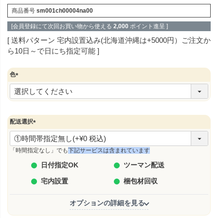
商品番号
sm001ch00004na00
[会員登録にて次回お買い物から使える
2,000
ポイント進呈 ]
送料パターン
宅内設置込み(北海道沖縄は+5000円）ご注文か
ら10日～で日にち指定可能
色
(
必
須
)
配送選択
(
必
須
「時間指定なし」でも
下記サービスは含まれています
)
日付指定OK
ツーマン配送
宅内設置
梱包材回収
オプションの詳細を見る