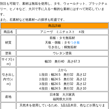
別注も可能で、素材は無垢を使用し、タモ、ウォールナット、ブラックチェ
リー、ヒノキなど、大川で手に入る一般的な素材にはすべて対応していま
す。
また、石素材など他素材への探求も旺盛です。
商品詳細
商品名
アニーヴ ミニチェスト ４段
前板：タモ無垢材
材質
天板・側板：タモ
つき板
引き出し：桐無垢材
塗装
ウレタン塗装
サイズ(ｃ
幅33 奥行40 高さ67.3
ｍ)
上から
引き出し
１段目：幅24.5 奥行32 高さ12
内寸(ｃ
２段目：幅24.5 奥行32 高さ12
ｍ)
３段目：幅24.5 奥行32 高さ12
４段目：幅24.5 奥行32 高さ10
日本製 大川家具
産地
福岡県大川市
天然木を使用しているため、1品1品木目、色などが異なりま