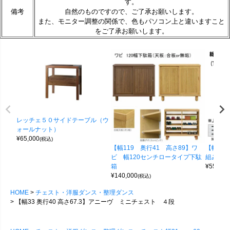
す。
備考
自然のものですので、ご了承お願いします。
また、モニター調整の関係で、色もパソコン上と違いますこと
をご了承お願いします。
レッチェ５０サイドテーブル（ウ
ォールナット）
¥
65,000
(税込)
【幅119 奥行41 高さ89】ワ
【幅100
ビ 幅120センチロータイプ下駄
組み合わせ
箱
¥
55,000
¥
140,000
(税込)
HOME
チェスト・洋服ダンス・整理ダンス
【幅33 奥行40 高さ67.3】アニーヴ ミニチェスト ４段