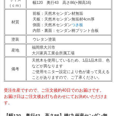
幅120 奥行43 高さ86(+脚高16)
（ｃｍ）
前板：天然木センダン材無垢
天板：天然木センダン無垢材4cm厚
材質
側面：天然木センダン
つき板
内部・裏面：センダン柄プリント合板
塗装
ウレタン塗装
福岡県大川市
産地
大川家具工業会所属工場
天然木を使用しているため、1品1品木目、色
などが異なります
備考
ご使用モニター設定により色が違って見える
ことがありますので、ご了承ください。
受注生産ですので、ご注文後約40日でのお届けです。
お届け日はご注文後お打ち合わせにてお決めいただけま
す。
【幅120 奥行43 高さ86】棟(九州産センダン無