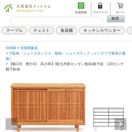
会員登録
マイページ
カート
テーブル
チェスト
食器棚
キッチンカウンター
HOME
玄関用家具
下駄箱・シューズボックス・靴箱・シューズラック（インテリア家具の通
販）
【幅120 奥行43 高さ86】棟(九州産センダン無垢)格子組 120センチ
幅下駄箱