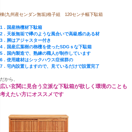
棟(九州産センダン無垢)格子組 120センチ幅下駄箱
1．国産栴檀材下駄箱
2．天板無垢で欅のような風合いで高級感のある材
3．脚はアジャスター付き
4．国産広葉樹の栴檀を使ったSDGｓな下駄箱
5．国内製造で、熟練の職人が制作しています
6．使用建材はシックハウス症候群の
7．宅内設置しますので、見ているだけで設置完了
だから、
広い玄関に見合う立派な下駄箱が欲しく環境のことも
考えたい方にオススメです