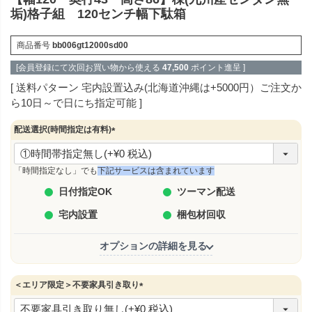
垢)格子組 120センチ幅下駄箱
商品番号
bb006gt12000sd00
[会員登録にて次回お買い物から使える
47,500
ポイント進呈 ]
送料パターン
宅内設置込み(北海道沖縄は+5000円）ご注文か
ら10日～で日にち指定可能
配送選択(時間指定は有料)
(
必
須
「時間指定なし」でも
下記サービスは含まれています
)
日付指定OK
ツーマン配送
宅内設置
梱包材回収
オプションの詳細を見る
＜エリア限定＞不要家具引き取り
(