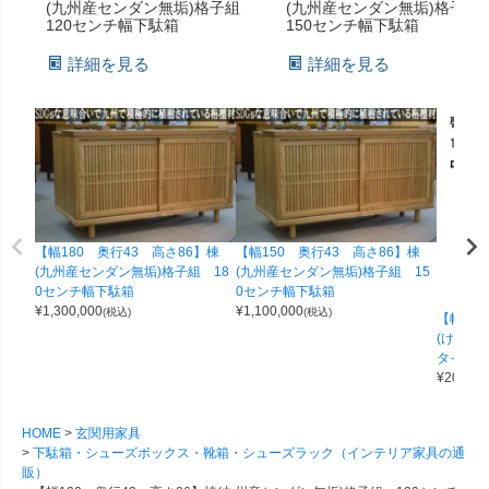
(九州産センダン無垢)格子組
(九州産センダン無垢)格子
120センチ幅下駄箱
150センチ幅下駄箱
詳細を見る
詳細を見る
【幅180 奥行43 高さ86】棟
【幅150 奥行43 高さ86】棟
(九州産センダン無垢)格子組 18
(九州産センダン無垢)格子組 15
0センチ幅下駄箱
0センチ幅下駄箱
¥
1,300,000
¥
1,100,000
(税込)
(税込)
【幅12
(けいし
タイプ下
¥
200,00
HOME
玄関用家具
下駄箱・シューズボックス・靴箱・シューズラック（インテリア家具の通
販）