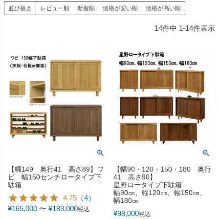
並び替え
レビュー順
新着順
価格が安い順
価格が高い順
14
件中
1
-
14
件表示
【幅149 奥行41 高さ89】ワ
【幅90・120・150・180 奥行
ビ 幅150センチロータイプ下
41 高さ90】
駄箱
星野ロータイプ下駄箱
幅90㎝、幅120㎝、幅150㎝、
4.75
（
4
）
幅180㎝
¥
165,000
〜
¥
183,000
税込
¥
98,000
税込