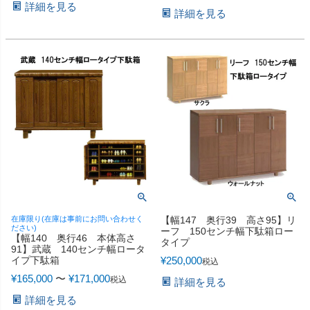
詳細を見る
詳細を見る
在庫限り(在庫は事前にお問い合わせく
【幅147 奥行39 高さ95】リ
ださい)
ーフ 150センチ幅下駄箱ロー
【幅140 奥行46 本体高さ
タイプ
91】武蔵 140センチ幅ロータ
イプ下駄箱
¥
250,000
税込
¥
165,000
〜
¥
171,000
税込
詳細を見る
詳細を見る