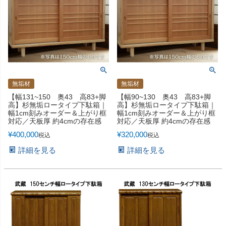
無垢材
無垢材
【幅131~150 奥43 高83+脚
【幅90~130 奥43 高83+脚
高】杉無垢ロータイプ下駄箱｜
高】杉無垢ロータイプ下駄箱｜
幅1cm刻みオーダー＆上がり框
幅1cm刻みオーダー＆上がり框
対応／天板厚 約4cmの存在感
対応／天板厚 約4cmの存在感
¥
400,000
¥
320,000
税込
税込
詳細を見る
詳細を見る