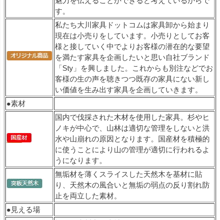
魅力を伝えることができると考えているからで
す。
私たち大川家具ドットコムは家具卸から始まり
現在は小売りをしています。小売りとしてお客
様と接していく中でよりお客様の潜在的な要望
を満たす家具を企画したいと思い自社ブランド
「Sty」を興しました。これからも別注などでお
客様の生の声を聴きつつ既存の家具にない新し
い価値を生み出す家具を企画していきます。
●素材
国内で伐採された木材を使用した家具。杉やヒ
ノキが中心で、山林は適切な管理をしないと洪
水や山崩れの原因となります。国産材を積極的
に使うことにより山の管理が適切に行われるよ
うになります。
無垢材を薄くスライスした天然木を基材に貼
り、天然木の風合いと無垢の弱点の反り割れ防
止を両立した素材。
●見える場