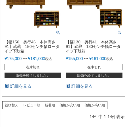
【幅150 奥行46 本体高さ
【幅130 奥行41 本体高さ
91】武蔵 150センチ幅ロータ
91】武蔵 130センチ幅ロータ
イプ下駄箱
イプ下駄箱
¥
175,000
〜
¥
181,000
¥
155,000
〜
¥
161,000
税込
税込
在庫切れ
在庫切れ
販売を終了しました。
販売を終了しました。
詳細を見る
詳細を見る
並び替え
レビュー順
新着順
価格が安い順
価格が高い順
14
件中
1
-
14
件表示