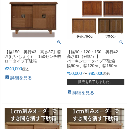
【幅150 奥行43 高さ87】啓
【幅90・120・150 奥行42
匠(けいしょう） 150センチ幅
高さ91（+脚7）】
ロータイプ下駄箱
バーキンロータイプ下駄箱
幅90㎝、幅120㎝、幅150㎝
¥
240,000
税込
¥
50,000
〜
¥
89,000
税込
詳細を見る
販売を終了しました。
詳細を見る