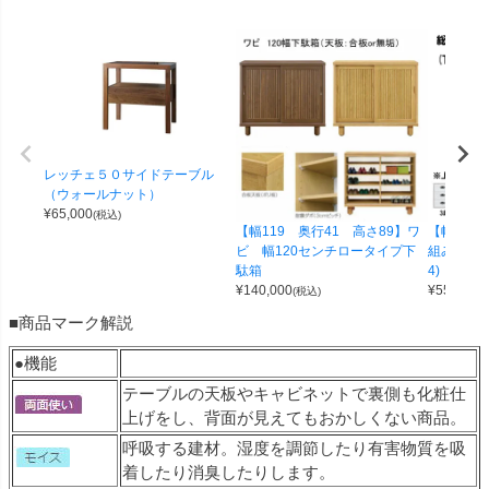
レッチェ５０サイドテーブル
（ウォールナット）
¥
65,000
(税込)
【幅119 奥行41 高さ89】ワ
【幅100 
ビ 幅120センチロータイプ下
組み合わせ
駄箱
4)
¥
140,000
¥
55,000
(税込)
(
■商品マーク解説
●機能
テーブルの天板やキャビネットで裏側も化粧仕
上げをし、背面が見えてもおかしくない商品。
呼吸する建材。湿度を調節したり有害物質を吸
着したり消臭したりします。