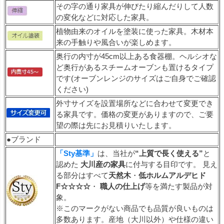
その字の通り家具が伸びたり縮んだりして人数
の変化などに対応した家具。
植物由来のオイルを塗装に使った家具。木材本
来の手触りや風合いが楽しめます。
奥行の内寸が45cm以上ある食器棚。ヘルシオな
ど奥行があるスチームオーブンも置けるタイプ
です(オーブンレンジのサイズはご自身でご確認
ください)
外寸サイズを設置場所などに合わせて変更でき
る家具です。価格の変更がありますので、ご要
望の際は先にお見積りいたします。
●ブランド
「Sty基準」
は、当社が
“上質で長く使える”
と
認めた
大川産の家具
に付与する目印です。 見え
る部分はすべて
天然木
・
低ホルムアルデヒド
F☆☆☆☆
・
職人の仕上げ
等を満たす製品が対
象。
※このマークがない商品でも品質が良いものは
多数あります。産地（大川以外）や仕様の違い