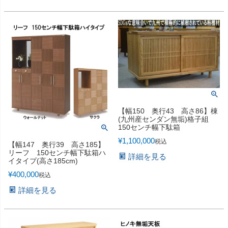
【幅150 奥行43 高さ86】棟
(九州産センダン無垢)格子組
150センチ幅下駄箱
¥
1,100,000
税込
【幅147 奥行39 高さ185】
リーフ 150センチ幅下駄箱ハ
詳細を見る
イタイプ(高さ185cm)
¥
400,000
税込
詳細を見る