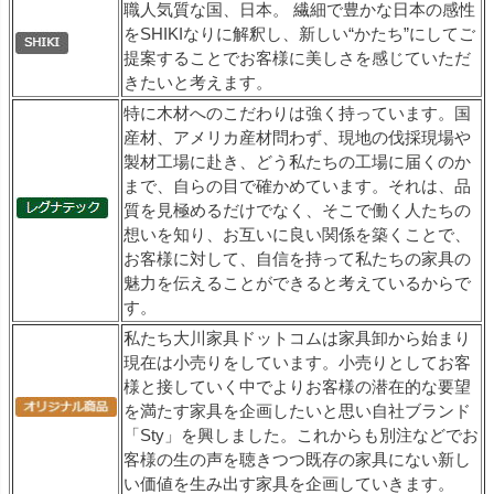
職人気質な国、日本。 繊細で豊かな日本の感性
をSHIKIなりに解釈し、新しい“かたち”にしてご
提案することでお客様に美しさを感じていただ
きたいと考えます。
特に木材へのこだわりは強く持っています。国
産材、アメリカ産材問わず、現地の伐採現場や
製材工場に赴き、どう私たちの工場に届くのか
まで、自らの目で確かめています。それは、品
質を見極めるだけでなく、そこで働く人たちの
想いを知り、お互いに良い関係を築くことで、
お客様に対して、自信を持って私たちの家具の
魅力を伝えることができると考えているからで
す。
私たち大川家具ドットコムは家具卸から始まり
現在は小売りをしています。小売りとしてお客
様と接していく中でよりお客様の潜在的な要望
を満たす家具を企画したいと思い自社ブランド
「Sty」を興しました。これからも別注などでお
客様の生の声を聴きつつ既存の家具にない新し
い価値を生み出す家具を企画していきます。