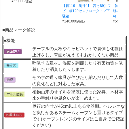
¥
65,000
(税込)
【幅119 奥行41 高さ89】ワ
【幅100 
ビ 幅120センチロータイプ下
組み合わせ
駄箱
4)
¥
140,000
¥
55,000
(税込)
(
■商品マーク解説
●機能
テーブルの天板やキャビネットで裏側も化粧仕
上げをし、背面が見えてもおかしくない商品。
呼吸する建材。湿度を調節したり有害物質を吸
着したり消臭したりします。
その字の通り家具が伸びたり縮んだりして人数
の変化などに対応した家具。
植物由来のオイルを塗装に使った家具。木材本
来の手触りや風合いが楽しめます。
奥行の内寸が45cm以上ある食器棚。ヘルシオな
ど奥行があるスチームオーブンも置けるタイプ
です(オーブンレンジのサイズはご自身でご確認
ください)