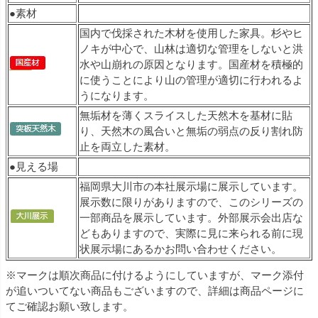
●素材
国内で伐採された木材を使用した家具。杉やヒ
ノキが中心で、山林は適切な管理をしないと洪
水や山崩れの原因となります。国産材を積極的
に使うことにより山の管理が適切に行われるよ
うになります。
無垢材を薄くスライスした天然木を基材に貼
り、天然木の風合いと無垢の弱点の反り割れ防
止を両立した素材。
●見える場
福岡県大川市の本社展示場に展示しています。
展示数に限りがありますので、このシリーズの
一部商品を展示しています。外部展示会出店な
どもありますので、実際に見に来られる前に現
状展示場にあるかお問い合わせください。
※マークは順次商品に付けるようにしていますが、マーク添付
が追いついてない商品もございますので、詳細は商品ページに
てご確認お願い致します。