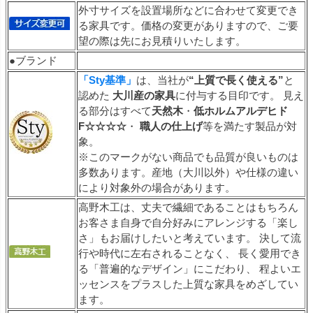
外寸サイズを設置場所などに合わせて変更でき
る家具です。価格の変更がありますので、ご要
望の際は先にお見積りいたします。
●ブランド
「Sty基準」
は、当社が
“上質で長く使える”
と
認めた
大川産の家具
に付与する目印です。 見え
る部分はすべて
天然木
・
低ホルムアルデヒド
F☆☆☆☆
・
職人の仕上げ
等を満たす製品が対
象。
※このマークがない商品でも品質が良いものは
多数あります。産地（大川以外）や仕様の違い
により対象外の場合があります。
高野木工は、丈夫で繊細であることはもちろん
お客さま自身で自分好みにアレンジする「楽し
さ」もお届けしたいと考えています。 決して流
行や時代に左右されることなく、 長く愛用でき
る「普遍的なデザイン」にこだわり、 程よいエ
ッセンスをプラスした上質な家具をめざしてい
ます。