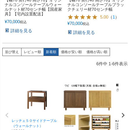
ナルコンソールテーブルウォー
ナルコンソールテーブルブラッ
ルナット材70センチ幅【国産家
クチェリー材70センチ幅
具】【宅内設置配送】
5.00
（
1
）
¥
70,000
税込
¥
70,000
税込
詳細を見る
詳細を見る
並び替え
レビュー順
新着順
価格が安い順
価格が高い順
6
件中
1
-
6
件表示
レッチェ５０サイドテーブル
（ウォールナット）