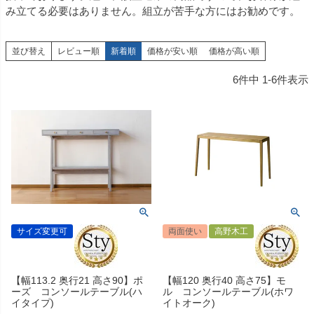
み立てる必要はありません。組立が苦手な方にはお勧めです。
並び替え
レビュー順
新着順
価格が安い順
価格が高い順
6
件中
1
-
6
件表示
サイズ変更可
両面使い
高野木工
【幅113.2 奥行21 高さ90】ポ
【幅120 奥行40 高さ75】モ
ーズ コンソールテーブル(ハ
ル コンソールテーブル(ホワ
イタイプ)
イトオーク)