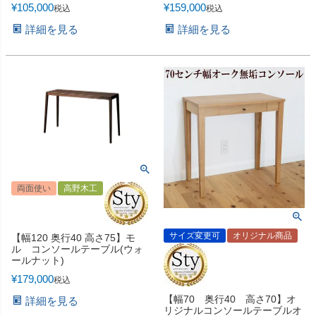
¥
105,000
¥
159,000
税込
税込
詳細を見る
詳細を見る
両面使い
高野木工
サイズ変更可
オリジナル商品
【幅120 奥行40 高さ75】モ
ル コンソールテーブル(ウォ
ールナット)
¥
179,000
税込
【幅70 奥行40 高さ70】オ
詳細を見る
リジナルコンソールテーブルオ