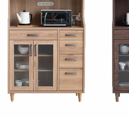
ラグ・カーペット・畳
子ども部
ンター
飾り棚
グセット
本棚・本入れ
和室家具
チン収納
シェルフ
衣類収納
座卓
チェスト
～100cm
茶棚・サイドボード
テーブル椅子
1～120cm
押し入れ収納
デスク
カウンター
ちゃぶ台
２段ベッド
ー下収納
もっと見る