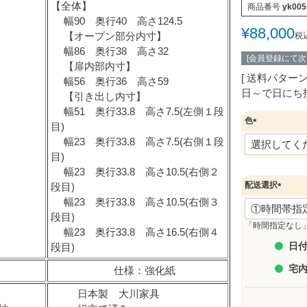
【全体】
商品番号
yk005
幅90 奥行40 高さ124.5
¥
88,000
【オープン部分内寸】
税
幅86 奥行38 高さ32
[会員登録にて
【扉内部内寸】
送料パター
幅56 奥行36 高さ59
日～で日にち
【引き出し内寸】
幅51 奥行33.8 高さ7.5(左側１段
色
目)
）
(
幅23 奥行33.8 高さ7.5(右側１段
必
目)
須
幅23 奥行33.8 高さ10.5(右側２
)
配送選択
段目)
(
幅23 奥行33.8 高さ10.5(右側３
必
段目)
須
「時間指定なし
幅23 奥行33.8 高さ16.5(右側４
)
日付
段目)
宅
仕様：強化紙
日本製 大川家具