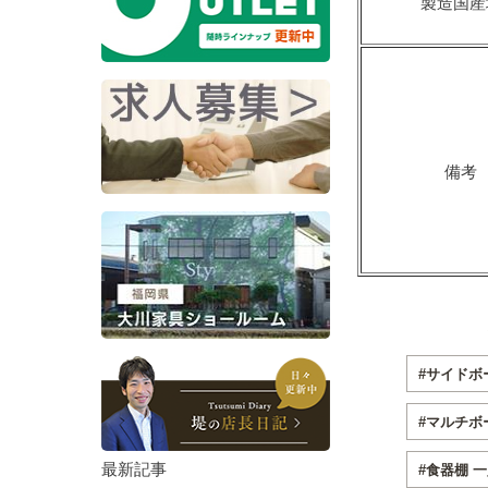
製造国産
備考
#サイドボ
#マルチボー
最新記事
#食器棚 