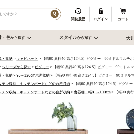
閲覧履歴
ログイン
カート
材・色
スタイル
から探す
から探す
大
イル
ダークブラウン系
ブルックリン
その他、人口素材
その他季節特集や用途から探す
ブル
リビング収納
寝室・書
具・収納
キャビネット
【幅90 奥行40 高さ124.5】ピグミー 90ミドルマルチ
シリーズから探す
ピグミー
【幅90 奥行40 高さ124.5】ピグミー 90ミド
センチ台
幅～60cm未満
デスク
具・収納
90～120cm未満収納
【幅90 奥行40 高さ124.5】ピグミー 90ミド
センチ台
幅60～80cm未満
書棚
ッチン収納・キッチンボードなどの台所収納
センチ台
幅80cm台
【幅90 奥行40 高さ124.5】ピグ
ミラー
ーダーテーブル
幅90～120cm未満
スツール
ッチン収納・キッチンボードなどの台所収納
食器棚 幅81～100cm
【幅90 奥
もっと見る
幅120～150cm未満
鏡台
幅120～150cm未満
クローゼット
ニング家具
幅150cm以上
ベッド
ソファー
サイドテーブ
センターテーブル
ブル
グチェアー
こたつ