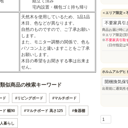
地
組立て済み
宅内設置・梱包ゴミ持ち帰り
＜エリア限定＞
天然木を使用しているため、1品1品
木目、色などが異なります。
自然のものですので、ご了承お願い
商品お届け時に
※エリア限定(
します。
※
不要家具引取
また、モニター調整の関係で、色も
（日付指定は可
パソコン上と違いますことをご了承
お願いします。
木目の希望をお聞きする事は出来ま
せん。
ホルムアルデヒ
類似商品の検索キーワード
出荷前に通気性
ード
#リビングボード
#マルチボード
ド 幅90
#マルチボード 高さ125
#食器棚
一人暮らし