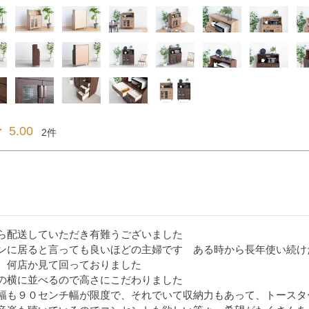
5.00
2
ら配送していただき有難うございました

ンに居ると言っても良いほどの主婦です　ある時から長年使い続け
、何店か見て回っておりました

の横に並べるので高さにこだわりました

幅も９０センチ幅が限度で、それでいて収納力もあって、トースタ