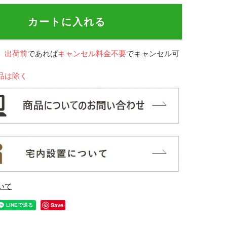
カートに入れる
、
出荷前
であれば
キャンセル料金不要
でキャンセル可
品は除く
いて
Save