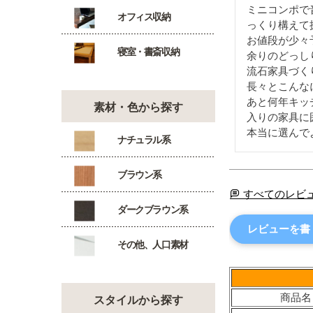
ミニコンポで
オフィス収納
っくり構えて
お値段が少々
寝室・書斎収納
余りのどっし
流石家具づく
長々とこんな
あと何年キッ
素材・色から探す
入りの家具に
本当に選んで
ナチュラル系
ブラウン系
すべてのレビ
ダークブラウン系
レビューを書
その他、人口素材
商品名
スタイルから探す