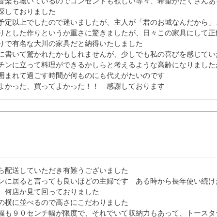
音楽も聴いているのでコンセントも欲しい等々、希望がたくさんあ
探しておりました

予定以上でしたので迷いましたが、主人が「君のお城なんだから」
りとした作りというか重さに驚きましたが、日々この家具にして正
りで有名な大川の家具だと納得いたしました

に書いて驚かれたかもしれませんが、少しでも私の喜びを感じてい
チンに立って料理ができるかしらと考えるような高齢になりました
囲まれて過ごす時間が何ものにも代えがたいのです

よかった、買ってよかった！！　感謝しております
ら配送していただき有難うございました

ンに居ると言っても良いほどの主婦です　ある時から長年使い続け
、何店か見て回っておりました

の横に並べるので高さにこだわりました

幅も９０センチ幅が限度で、それでいて収納力もあって、トースタ