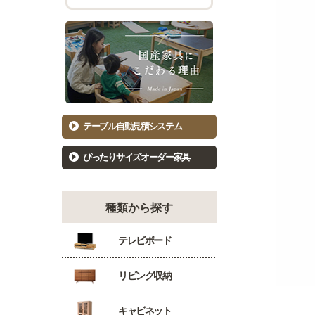
チェスト幅101cm～120cm
バーカウ
着物たんす
ダイニン
もっと見る
キッ
洋服たんす
食器棚81
洋服タンス幅61～80cm
食器棚10
洋服タンス幅81～100cm
キッチン
テーブル自動見積システム
洋服タンス幅101～120cm
カウンタ
ぴったりサイズオーダー家具
種類から探す
テレビボード
リビング収納
キャビネット