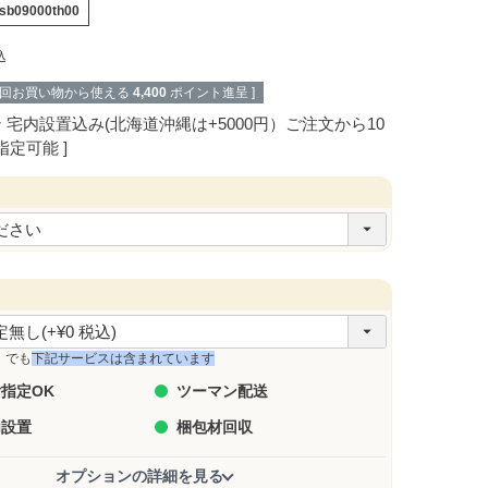
sb09000th00
込
次回お買い物から使える
4,400
ポイント進呈 ]
ン
宅内設置込み(北海道沖縄は+5000円）ご注文から10
指定可能
」でも
下記サービスは含まれています
指定OK
ツーマン配送
内設置
梱包材回収
オプションの詳細を見る