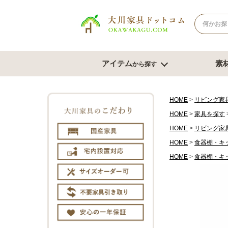
アイテム
素
から探す
ナチュラル系
北欧風スタイル
ブラウン系
モダンスタ
テレビボード
テー
HOME
リビング家
HOME
家具を探す
幅180cm台
幅120
HOME
リビング家
幅150cm台
幅150
コーナーテレビ台
HOME
食器棚・キ
幅180
テレビチェスト
サイズオ
HOME
食器棚・キ
もっと見る
チェスト・たんす
ダイ
チェスト幅61cm～80cm
ダイニン
チェスト幅81cm～100cm
ベンチ