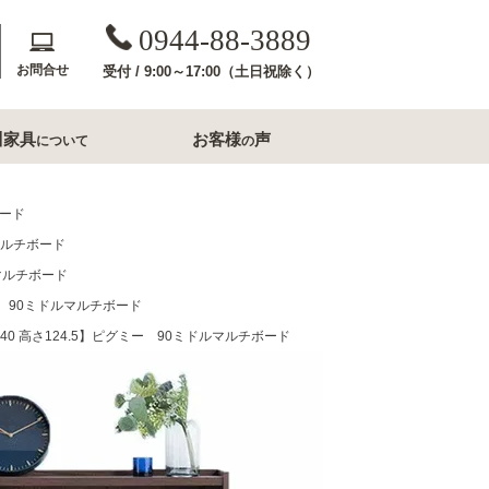
0944-88-3889
お問合せ
受付 / 9:00～17:00（土日祝除く）
川家具
お客様
声
について
の
斎収納
玄関用家具
ボード
ルマルチボード
コンソールテーブル
ルマルチボード
下駄箱
ミー 90ミドルマルチボード
洗面所家具
行40 高さ124.5】ピグミー 90ミドルマルチボード
内収納
すき間収納幅20cm台
すき間収納幅30cm台
ル・ナイトテー
すき間収納幅40cm台
フレームミラー