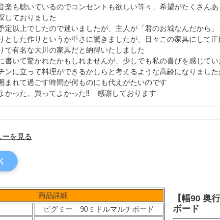
音楽も聴いているのでコンセントも欲しい等々、希望がたくさんあ
探しておりました

予定以上でしたので迷いましたが、主人が「君のお城なんだから」
りとした作りというか重さに驚きましたが、日々この家具にして正
りで有名な大川の家具だと納得いたしました

に書いて驚かれたかもしれませんが、少しでも私の喜びを感じてい
チンに立って料理ができるかしらと考えるような高齢になりました
囲まれて過ごす時間が何ものにも代えがたいのです

よかった、買ってよかった‼️　感謝しております
ューを見る
く
商品詳細
【幅90 奥
ボード
ピグミー 90ミドルマルチボード