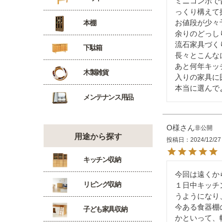
ミニコンポで
っくり構えて
お値段が少々
本棚
余りのどっし
流石家具づく
下駄箱
長々とこんな
あと何年キッ
木製雑貨
入りの家具に
本当に選んで
メンテナンス用品
O様
非公開
用途から探す
投稿日
2024/12/27
キッチン収納
今回は遠くか
リビング収納
１日中キッチ
うようになり
今ある食器棚
子ども家具収納
かといって、