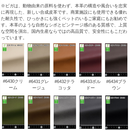
※ビガは、動物由来の原料を使わず、本革の構造や風合いを忠実
に再現した、新しい合成皮革です。商業施設にも使用できる優れ
た耐久性で、ひっかきにも強くペットのいるご家庭にもお勧めで
す。本革のような自然なシボとビンテージ感のある質感で、上質
な空間を演出。国内生産ならではの高品質で、安全性にもこだわ
っています。
#6430クリ
#6431グレ
#6432テラ
#6433ボル
#6434ブラ
ーム
ージュ
コッタ
ドー
ウン