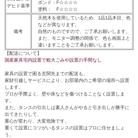
ボンド：F☆☆☆☆
デヒド基準
塗料： F☆☆☆☆
天然木を使用しているため、1品1品木目、色
などが異なります。
備考
自然のものですので、ご了承お願いします。
また、モニター調整の関係で、色も画面上と
違いますことをご了承お願いします。
【配送について】
国産家具宅内設置で粗大ごみや設置の手間なし
家具の設置で困る玄関先までの配送も、
家財引越しサービスにより、お部屋内のご希望の場所へ設置
します。
プロが手際よく、壁や床などを傷つけることなく設置しま
す。
また、タンスの引出しは素人さんがやると引き出しが勝手に
出てきたりして、
重心が変わり、大変危険です。
重くて設置にコツがいるタンスの設置はプロに任せましょ
う。