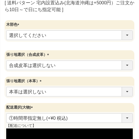
送料パターン
宅内設置込み(北海道沖縄は+5000円）ご注文か
ら10日～で日にち指定可能
木部色
(
必
須
)
張り地選択（合成皮革）
(
必
須
)
張り地選択（本革）
(
必
須
)
配送選択(大物)
(
必
須
【配送について】
)