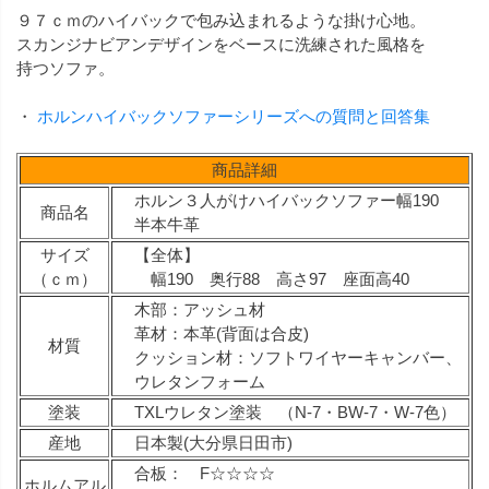
９７ｃｍのハイバックで包み込まれるような掛け心地。
スカンジナビアンデザインをベースに洗練された風格を
持つソファ。
・
ホルンハイバックソファーシリーズへの質問と回答集
商品詳細
ホルン３人がけハイバックソファー幅190
商品名
半本牛革
サイズ
【全体】
（ｃｍ）
幅190 奥行88 高さ97 座面高40
木部：アッシュ材
革材：本革(背面は合皮)
材質
クッション材：ソフトワイヤーキャンバー、
ウレタンフォーム
塗装
TXLウレタン塗装 （N-7・BW-7・W-7色）
産地
日本製(大分県日田市)
合板： F☆☆☆☆
ホルムアル