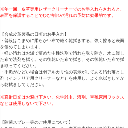
※年一回、皮革専用レザークリーナーでのお手入れをされると、
表面を保護することでひび割れや汚れの予防に効果的です。
【合成皮革製品の日頃のお手入れ】
・普段はこまめに柔らかい布で軽く乾拭きする。強く擦ると表面
を傷めてしまいます。
・軽い汚れはお湯で薄めた中性洗剤で汚れを取り除き、水に浸し
た布で洗剤を拭く。その後乾いた布で拭き、その後乾いた布で拭
き取ってください。
・手垢がひどい場合は弱アルカリ性の表示がしてある汚れ落とし
剤（インテリア用クリーナーなど）を使用し、よく水拭きしてか
ら乾拭きしてください。
※直射日光はお避け下さい。化学雑巾、溶剤、車靴床用ワックス
などは使用しないで下さい。
【除菌スプレー等のご使用について】