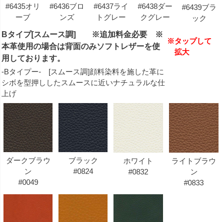
#6435オリ
#6436ブロ
#6437ライ
#6438ダー
#6439ブラ
ーブ
ンズ
トグレー
クグレー
ック
Bタイプ[スムース調] ※追加料金必要 ※
※タップして
本革使用の場合は背面のみソフトレザーを使
拡大
用しております。
-Bタイプー- [スムース調]顔料染料を施した革に
シボを型押ししたスムースに近いナチュラルな仕
上げ
ダークブラウ
ブラック
ホワイト
ライトブラウ
ン
#0824
#0832
ン
#0049
#0833