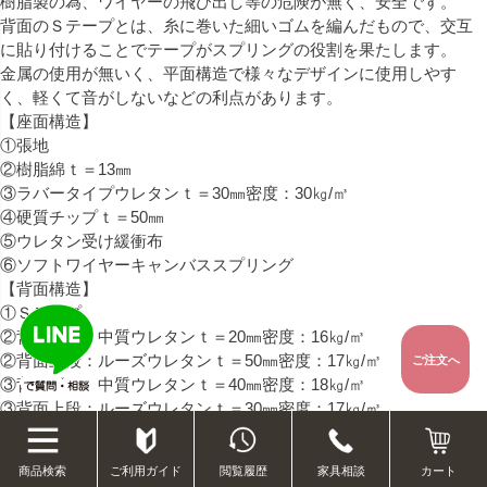
樹脂製の為、ワイヤーの飛び出し等の危険が無く、安全です。
背面のＳテープとは、糸に巻いた細いゴムを編んだもので、交互
に貼り付けることでテープがスプリングの役割を果たします。
金属の使用が無いく、平面構造で様々なデザインに使用しやす
く、軽くて音がしないなどの利点があります。
【座面構造】
①張地
②樹脂綿ｔ＝13㎜
③ラバータイプウレタンｔ＝30㎜密度：30㎏/㎥
④硬質チップｔ＝50㎜
⑤ウレタン受け緩衝布
⑥ソフトワイヤーキャンバススプリング
【背面構造】
①Ｓテープ
②背面下段：中質ウレタンｔ＝20㎜密度：16㎏/㎥
②背面上段：ルーズウレタンｔ＝50㎜密度：17㎏/㎥
ご注文へ
③背面下段：中質ウレタンｔ＝40㎜密度：18㎏/㎥
③背面上段：ルーズウレタンｔ＝30㎜密度：17㎏/㎥
④樹脂綿ｔ＝13㎜
⑤トップ部分：硬質チップｔ＝20㎜
ご利用ガイド
閲覧履歴
家具相談
商品検索
カート