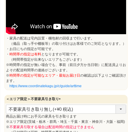
・家具の配送は宅内設置・梱包材の回収まで行います。
（備品（取っ手や棚板等）の取り付けはお客様でのご対応となります。）
・お日にちの指定が可能です。
・
時間帯の指定は有料
となりますが可能です。
（時間帯指定が出来ないエリアもございます）
※時間帯の指定が無い場合でも、事前（前日夕方か当日朝）に配送員よりお
よその配送時間帯の連絡がございます。
※
時間帯の指定が可能なエリア・最短お届け日
の確認は以下よりご確認頂け
ます。
https://www.coordinatekagu.jp/c/guide/arttime
＜エリア限定＞不要家具引き取り
(
必
須
商品お届け時にお手元の家具を引き取ります
)
※エリア限定(茨城・栃木・群馬・埼玉・千葉・東京・神奈川・大阪・福岡)
※
不要家具引取する場合は配送時間の指定はできません