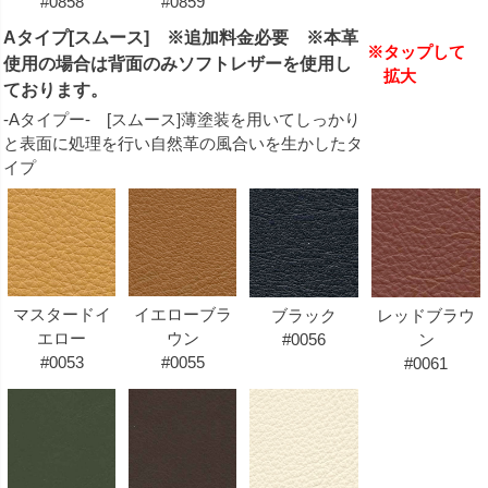
#0858
#0859
Aタイプ[スムース] ※追加料金必要 ※本革
※タップして
使用の場合は背面のみソフトレザーを使用し
拡大
ております。
-Aタイプー- [スムース]薄塗装を用いてしっかり
と表面に処理を行い自然革の風合いを生かしたタ
イプ
マスタードイ
イエローブラ
ブラック
レッドブラウ
エロー
ウン
#0056
ン
#0053
#0055
#0061