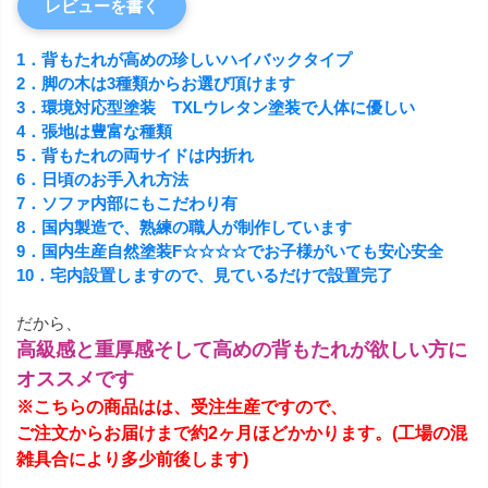
レビューを書く
1．背もたれが高めの珍しいハイバックタイプ
2．脚の木は3種類からお選び頂けます
3．環境対応型塗装 TXLウレタン塗装で人体に優しい
4．張地は豊富な種類
5．背もたれの両サイドは内折れ
6．日頃のお手入れ方法
7．ソファ内部にもこだわり有
8．国内製造で、熟練の職人が制作しています
9．国内生産自然塗装F☆☆☆☆でお子様がいても安心安全
10．宅内設置しますので、見ているだけで設置完了
だから、
高級感と重厚感そして高めの背もたれが欲しい方に
オススメです
※こちらの商品はは、受注生産ですので、
ご注文からお届けまで約2ヶ月ほどかかります。(工場の混
雑具合により多少前後します)