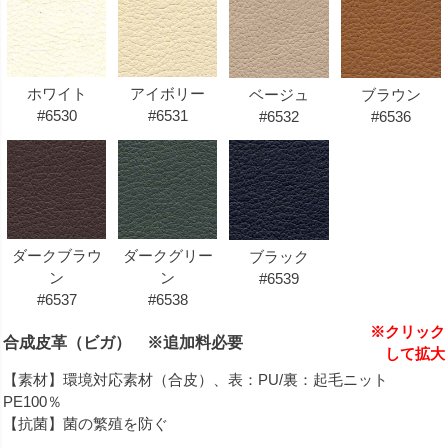
ホワイト
アイボリー
ベージュ
ブラウン
#6530
#6531
#6532
#6536
ダークブラウ
ダークグリー
ブラック
ン
ン
#6539
#6537
#6538
※クリック
合成皮革（ビガ） ※追加料必要
して拡大
【素材】環境対応素材（合皮）、表：PU/裏：起毛ニット
PE100％
【抗菌】菌の繁殖を防ぐ