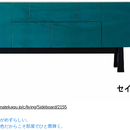
natekagu.jp/c/living/Sideboard/2155
がめずらしい。
色だからこそ部屋でひと際輝く。