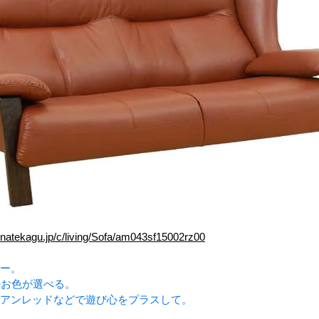
inatekagu.jp/c/living/Sofa/am043sf15002rz00
ー。
のお色が選べる。
アンレッドなどで遊び心をプラスして。