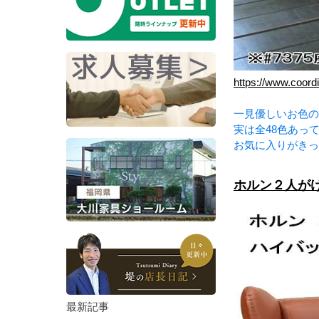
https://www.coord
一見優しいお色の
実は全48色あっ
お気に入りがきっ
ホルン２人がけ
最新記事