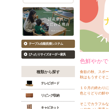
チェスト幅101cm～120cm
バーカウ
着物たんす
ダイニン
もっと見る
キッ
洋服たんす
食器棚81
洋服タンス幅61～80cm
食器棚10
洋服タンス幅81～100cm
キッチン
テーブル自動見積システム
洋服タンス幅101～120cm
カウンタ
ぴったりサイズオーダー家具
色鮮やかで
食欲の秋、スポー
種類から探す
秋はもうすぐそこ
テレビボード
１０月の終わりに
色とりどりの鮮や
リビング収納
そこでカラフルな
キャビネット