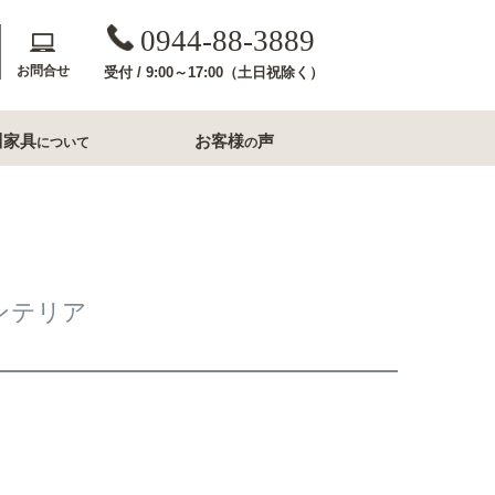
0944-88-3889
お問合せ
受付 / 9:00～17:00（土日祝除く）
川家具
お客様
声
について
の
斎収納
玄関用家具
コンソールテーブル
下駄箱
ンテリア
洗面所家具
内収納
すき間収納幅20cm台
すき間収納幅30cm台
ル・ナイトテー
すき間収納幅40cm台
フレームミラー