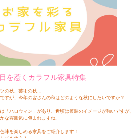
ラグ・カーペット・畳
子ども部
ンター
飾り棚
グセット
本棚・本入れ
和室家具
チン収納
シェルフ
衣類収納
座卓
チェスト
～100cm
茶棚・サイドボード
テーブル椅子
1～120cm
押し入れ収納
デスク
カウンター
ちゃぶ台
２段ベッド
ー下収納
もっと見る
目を惹くカラフル家具特集
ツの秋、芸術の秋…
ですが、今年の皆さんの秋はどのような秋にしたいですか？
は「ハロウィン」があり、近頃は仮装のイメージが強いですが、
かな雰囲気に包まれますね。
色味を楽しめる家具をご紹介します！