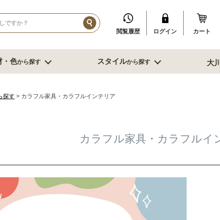
閲覧履歴
ログイン
カート
材・色
スタイル
から探す
から探す
大
イル
ダークブラウン系
ブルックリン
その他、人口素材
その他季節特集や用途から探す
ブル
リビング収納
寝室・書
ら探す
カラフル家具・カラフルインテリア
センチ台
幅～60cm未満
デスク
センチ台
幅60～80cm未満
書棚
カラフル家具・カラフルイ
センチ台
幅80cm台
ミラー
ーダーテーブル
幅90～120cm未満
スツール
もっと見る
幅120～150cm未満
鏡台
幅120～150cm未満
クローゼット
ニング家具
幅150cm以上
ベッド
ソファー
サイドテーブ
センターテーブル
ブル
グチェアー
こたつ