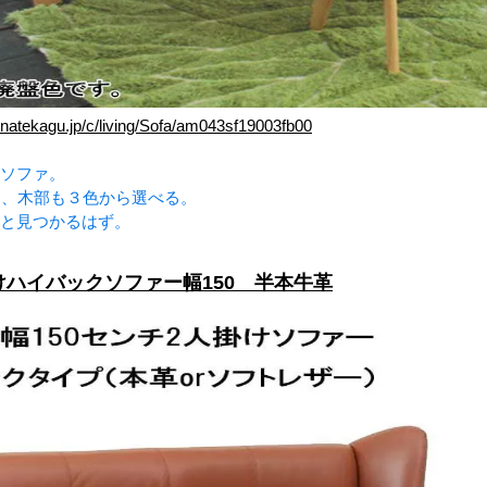
inatekagu.jp/c/living/Sofa/am043sf19003fb00
ソファ。
て、木部も３色から選べる。
と見つかるはず。
ハイバックソファー幅150 半本牛革