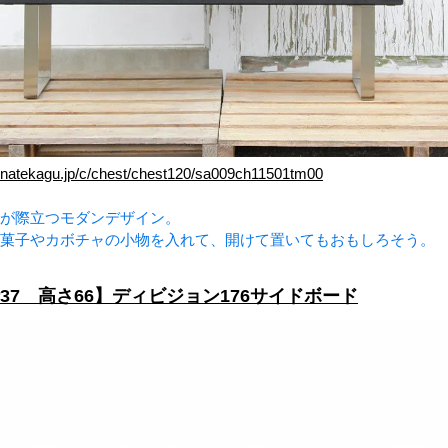
inatekagu.jp/c/chest/chest120/sa009ch11501tm00
が際立つモダンデザイン。
菓子やカボチャの小物を入れて、開けて置いてもおもしろそう。
行37 高さ66】ディビジョン176サイドボード