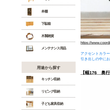
本棚
下駄箱
木製雑貨
https://www.coord
メンテナンス用品
アクセントカラー
引き出しの中にお
用途から探す
【幅176 奥
キッチン収納
リビング収納
子ども家具収納