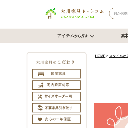
アイテム
素
から探す
ナチュラル系
北欧風スタイル
ブラウン系
モダンスタ
テレビボード
テー
HOME
スタイルか
幅180cm台
幅120
幅150cm台
幅150
コーナーテレビ台
幅180
テレビチェスト
サイズオ
もっと見る
チェスト・たんす
ダイ
チェスト幅61cm～80cm
ダイニン
チェスト幅81cm～100cm
ベンチ