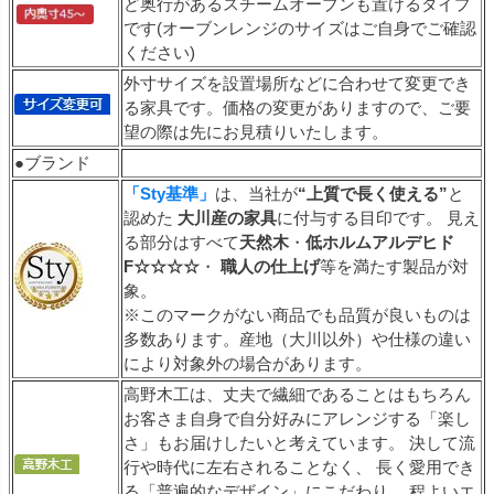
ど奥行があるスチームオーブンも置けるタイプ
です(オーブンレンジのサイズはご自身でご確認
ください)
外寸サイズを設置場所などに合わせて変更でき
る家具です。価格の変更がありますので、ご要
望の際は先にお見積りいたします。
●ブランド
「Sty基準」
は、当社が
“上質で長く使える”
と
認めた
大川産の家具
に付与する目印です。 見え
る部分はすべて
天然木
・
低ホルムアルデヒド
F☆☆☆☆
・
職人の仕上げ
等を満たす製品が対
象。
※このマークがない商品でも品質が良いものは
多数あります。産地（大川以外）や仕様の違い
により対象外の場合があります。
高野木工は、丈夫で繊細であることはもちろん
お客さま自身で自分好みにアレンジする「楽し
さ」もお届けしたいと考えています。 決して流
行や時代に左右されることなく、 長く愛用でき
る「普遍的なデザイン」にこだわり、 程よいエ