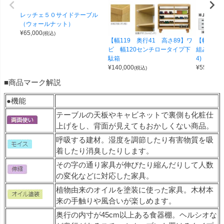
レッチェ５０サイドテーブル
（ウォールナット）
¥
65,000
(税込)
【幅119 奥行41 高さ89】ワ
【幅100 
ビ 幅120センチロータイプ下
組み合わせ
駄箱
4)
¥
140,000
¥
55,000
(税込)
(
■商品マーク解説
●機能
テーブルの天板やキャビネットで裏側も化粧仕
上げをし、背面が見えてもおかしくない商品。
呼吸する建材。湿度を調節したり有害物質を吸
着したり消臭したりします。
その字の通り家具が伸びたり縮んだりして人数
の変化などに対応した家具。
植物由来のオイルを塗装に使った家具。木材本
来の手触りや風合いが楽しめます。
奥行の内寸が45cm以上ある食器棚。ヘルシオな