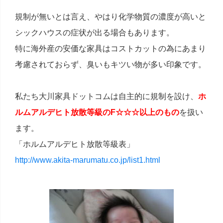
規制が無いとは言え、やはり化学物質の濃度が高いと
シックハウスの症状が出る場合もあります。
特に海外産の安価な家具はコストカットの為にあまり
考慮されておらず、臭いもキツい物が多い印象です。
私たち大川家具ドットコムは自主的に規制を設け、
ホ
ルムアルデヒト放散等級のF☆☆☆以上のもの
を扱い
ます。
「ホルムアルデヒト放散等級表」
http://www.akita-marumatu.co.jp/list1.html