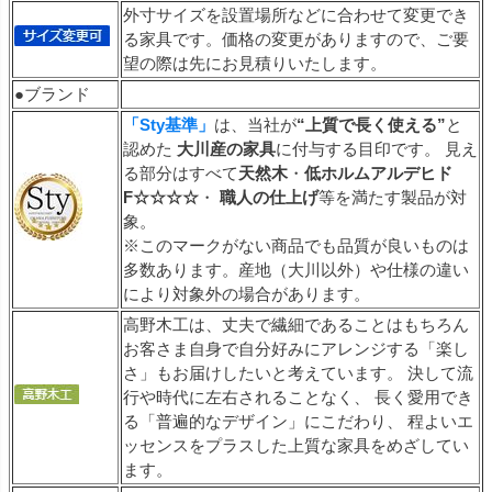
外寸サイズを設置場所などに合わせて変更でき
る家具です。価格の変更がありますので、ご要
望の際は先にお見積りいたします。
●ブランド
「Sty基準」
は、当社が
“上質で長く使える”
と
認めた
大川産の家具
に付与する目印です。 見え
る部分はすべて
天然木
・
低ホルムアルデヒド
F☆☆☆☆
・
職人の仕上げ
等を満たす製品が対
象。
※このマークがない商品でも品質が良いものは
多数あります。産地（大川以外）や仕様の違い
により対象外の場合があります。
高野木工は、丈夫で繊細であることはもちろん
お客さま自身で自分好みにアレンジする「楽し
さ」もお届けしたいと考えています。 決して流
行や時代に左右されることなく、 長く愛用でき
る「普遍的なデザイン」にこだわり、 程よいエ
ッセンスをプラスした上質な家具をめざしてい
ます。