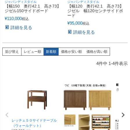
ジャパンディスタイル
ジャパンディスタイル
【幅150 奥行42.1 高さ73】
【幅120 奥行42.1 高さ73】
ジゼル150サイドボード
ジゼル 幅120センチサイドボ
ード
¥
110,000
税込
¥
95,000
税込
詳細を見る
詳細を見る
並び替え
レビュー順
新着順
価格が安い順
価格が高い順
4
件中
1
-
4
件表示
レッチェ５０サイドテーブル
（ウォールナット）