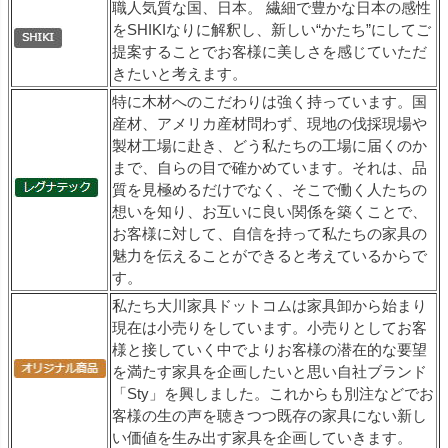
職人気質な国、日本。 繊細で豊かな日本の感性
をSHIKIなりに解釈し、新しい“かたち”にしてご
提案することでお客様に美しさを感じていただ
きたいと考えます。
特に木材へのこだわりは強く持っています。国
産材、アメリカ産材問わず、現地の伐採現場や
製材工場に赴き、どう私たちの工場に届くのか
まで、自らの目で確かめています。それは、品
質を見極めるだけでなく、そこで働く人たちの
想いを知り、お互いに良い関係を築くことで、
お客様に対して、自信を持って私たちの家具の
魅力を伝えることができると考えているからで
す。
私たち大川家具ドットコムは家具卸から始まり
現在は小売りをしています。小売りとしてお客
様と接していく中でよりお客様の潜在的な要望
を満たす家具を企画したいと思い自社ブランド
「Sty」を興しました。これからも別注などでお
客様の生の声を聴きつつ既存の家具にない新し
い価値を生み出す家具を企画していきます。