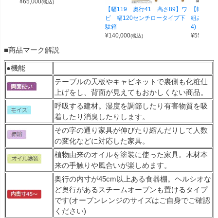
¥
65,000
(税込)
【幅119 奥行41 高さ89】ワ
【幅100 
ビ 幅120センチロータイプ下
組み合わせ
駄箱
4)
¥
140,000
¥
55,000
(税込)
(
■商品マーク解説
●機能
テーブルの天板やキャビネットで裏側も化粧仕
上げをし、背面が見えてもおかしくない商品。
呼吸する建材。湿度を調節したり有害物質を吸
着したり消臭したりします。
その字の通り家具が伸びたり縮んだりして人数
の変化などに対応した家具。
植物由来のオイルを塗装に使った家具。木材本
来の手触りや風合いが楽しめます。
奥行の内寸が45cm以上ある食器棚。ヘルシオな
ど奥行があるスチームオーブンも置けるタイプ
です(オーブンレンジのサイズはご自身でご確認
ください)