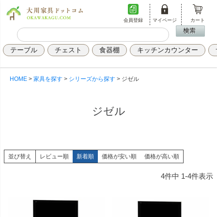
会員登録
マイページ
カート
テーブル
チェスト
食器棚
キッチンカウンター
HOME
家具を探す
シリーズから探す
ジゼル
ジゼル
並び替え
レビュー順
新着順
価格が安い順
価格が高い順
4
件中
1
-
4
件表示