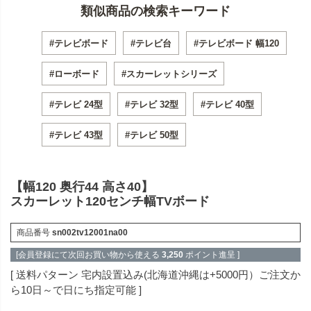
類似商品の検索キーワード
#テレビボード
#テレビ台
#テレビボード 幅120
#ローボード
#スカーレットシリーズ
#テレビ 24型
#テレビ 32型
#テレビ 40型
#テレビ 43型
#テレビ 50型
【幅120 奥行44 高さ40】
スカーレット120センチ幅TVボード
商品番号
sn002tv12001na00
[会員登録にて次回お買い物から使える
3,250
ポイント進呈 ]
送料パターン
宅内設置込み(北海道沖縄は+5000円）ご注文か
ら10日～で日にち指定可能