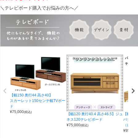
＼テレビボード購入でお悩みの方へ／
【幅150 奥行44 高さ40】
スカーレット150センチ幅TVボー
ド
¥
75,000
(税込)
【幅120 奥行40.4 高さ46.5】ジュ
【幅180
ネス120テレビボード
バジル 
¥
75,000
（レッド
(税込)
¥
95,000