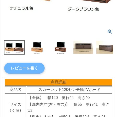
レビューを書く
商品詳細
商品名
スカーレット120センチ幅TVボード
【全体】 幅120 奥行44 高さ40
サイズ
【扉内内寸(左・右共)】 幅55 奥行41 高さ
（ｃｍ）
13
【引出し内寸】 幅50.1 奥行32.6 高さ21