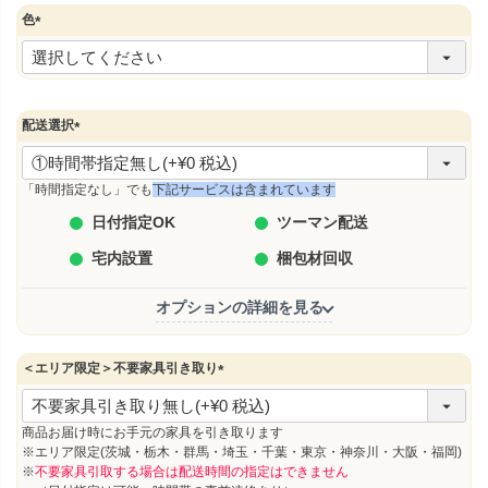
色
(
必
須
)
配送選択
(
必
須
「時間指定なし」でも
下記サービスは含まれています
)
日付指定OK
ツーマン配送
宅内設置
梱包材回収
オプションの詳細を見る
＜エリア限定＞不要家具引き取り
(
必
須
商品お届け時にお手元の家具を引き取ります
)
※エリア限定(茨城・栃木・群馬・埼玉・千葉・東京・神奈川・大阪・福岡)
※
不要家具引取する場合は配送時間の指定はできません