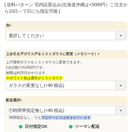
送料パターン
宅内設置込み(北海道沖縄は+5000円）ご注文か
ら10日～で日にち指定可能
色
(
必
須
)
上台引き戸ガラス戸をミストガラスに変更（メモリーⅡ）
(
上戸透明ガラスをミストガラスに変更できます。
必
1台(2枚)で8,000円です。
須
納期は約20日かかります。
)
※ホワイト色は通常がミストガラス
配送選択
(
必
須
「時間指定なし」でも
下記サービスは含まれています
)
日付指定OK
ツーマン配送