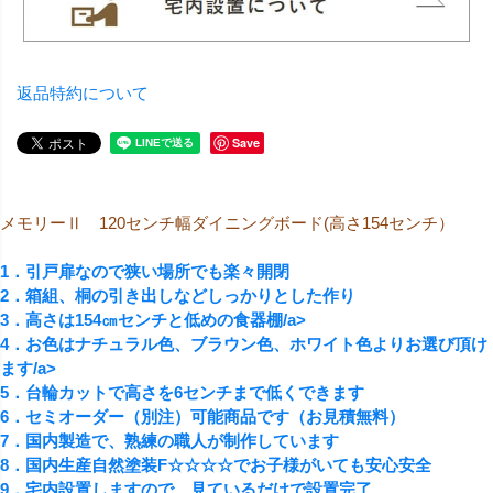
返品特約について
Save
メモリーⅡ 120センチ幅ダイニングボード(高さ154センチ）
1．引戸扉なので狭い場所でも楽々開閉
2．箱組、桐の引き出しなどしっかりとした作り
3．高さは154㎝センチと低めの食器棚/a>
4．お色はナチュラル色、ブラウン色、ホワイト色よりお選び頂け
ます/a>
5．台輪カットで高さを6センチまで低くできます
6．セミオーダー（別注）可能商品です（お見積無料）
7．国内製造で、熟練の職人が制作しています
8．国内生産自然塗装F☆☆☆☆でお子様がいても安心安全
9．宅内設置しますので、見ているだけで設置完了