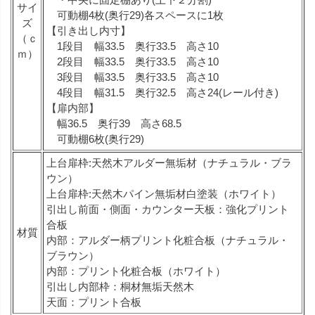
サイ
可動棚4枚(奥行29)各スペースに1枚
ズ
【引き出し内寸】
（ｃ
1段目 幅33.5 奥行33.5 高さ10
ｍ）
2段目 幅33.5 奥行33.5 高さ10
3段目 幅33.5 奥行33.5 高さ10
4段目 幅31.5 奥行32.5 高さ24(レール付き)
【扉内部】
幅36.5 奥行39 高さ68.5
可動棚6枚(奥行29)
上台扉枠:天然木アルダー無垢材（ナチュラル・ブラ
ウン）
上台扉枠:天然木パイン無垢材白塗装（ホワイト）
引出し前面・側面・カウンター天板：強化プリント
合板
材質
内部：アルダー柄プリント化粧合板（ナチュラル・
ブラウン）
内部：プリント化粧合板（ホワイト）
引出し内部枠：桐材無垢天然木
天面：プリント合板