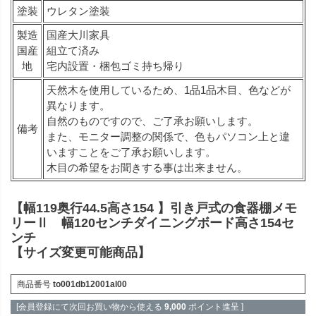
塗装
ウレタン塗装
製造
国産大川家具
国産
組立て済み
地
宅内設置・梱包ゴミ持ち帰り
天然木を使用しているため、1品1品木目、色などが
異なります。
自然のものですので、ご了承お願いします。
備考
また、モニター調整の関係で、色もパソコン上と違
いますことをご了承お願いします。
木目の希望をお聞きする事は出来ません。
【幅119奥行44.5高さ154 】引き戸式の食器棚メモ
リーⅡ 幅120センチダイニングボード高さ154セ
ンチ
【サイズ変更可能商品】
商品番号
to001db12001al00
[会員登録にて次回お買い物から使える
9,000
ポイント進呈 ]