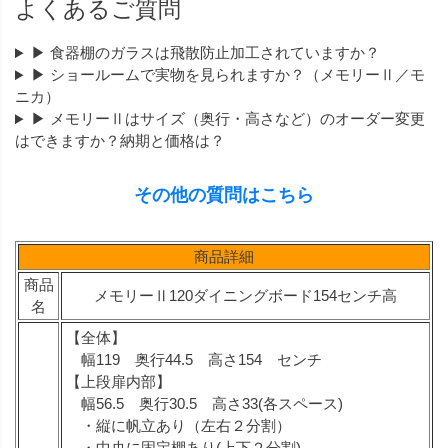
よくあるご質問
▶ 食器棚のガラスは飛散防止加工されていますか？
▶ ショールームで実物を見られますか？（メモリーⅡ／モ
ニカ）
▶ メモリーⅡはサイズ（奥行・高さなど）のオーダー変更
はできますか？納期と価格は？
その他の質問はこちら
商品詳細
商品
メモリーⅡ120ダイニングボード154センチ高
名
【全体】
幅119 奥行44.5 高さ154 センチ
【上段扉内部】
幅56.5 奥行30.5 高さ33(各スペース)
・縦に帆立あり（左右２分割）
・中央に固定棚あり(上下２分割)