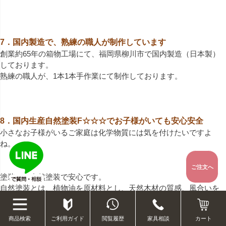
7．国内製造で、熟練の職人が制作しています
創業約65年の箱物工場にて、福岡県柳川市で国内製造（日本製）
しております。
熟練の職人が、1本1本手作業にて制作しております。
8．国内生産自然塗装F☆☆☆でお子様がいても安心安全
小さなお子様がいるご家庭は化学物質には気を付けたいですよ
ね。
ご注文へ
塗装は、自然塗装で安心です。
自然塗装とは、植物油を原材料とし、天然木材の質感、風合いを
保つとともに、
木材の調湿機能を阻害しない快適な室内環境づくりに配慮した塗
ご利用ガイド
閲覧履歴
家具相談
商品検索
カート
装です。