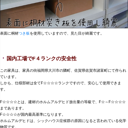
表面に桐材
つき板
を使用していますので、見た目が綺麗です。
・
国内工場でF４ランクの安全性
この家具は、家具の街福岡県大川市の隣町、佐賀県佐賀市諸富町にて作られ
ています。
しかも、仕様部材は全てF☆☆☆☆ランクですので、安心して使用できま
す。
F☆☆☆☆とは、建材のホルムアルデヒド放出量の等級で、F☆～F☆☆☆☆
まであります。
F☆☆☆☆が国内最高基準になります。
ホルムアルデヒドは、シックハウス症候群の原因になると言われている化学
物質です。