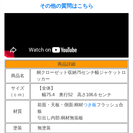
その他の質問はこちら
商品詳細
桐クローゼット収納75センチ幅ジャケットロ
商品名
ッカー
サイズ
【全体】
（ｃｍ）
幅75.4 奥行52 高さ106.6 センチ
前面・天板・側面:桐材
つき板
フラッシュ合
材質
板
引出し内部:桐材無垢板
塗装
無塗装