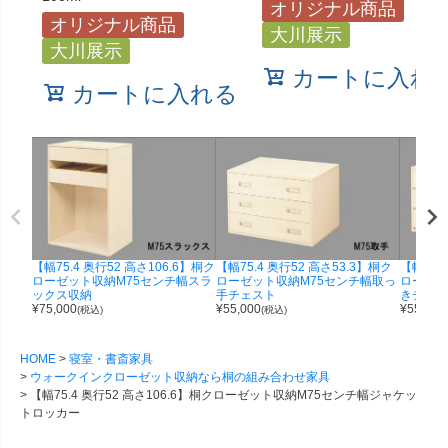
オリジナル商品
オリジナル商品
大川展示
大川展示
カートに入れ
カートに入れる
【幅75.4 奥行52 高さ106.6】桐ク
【幅75.4 奥行52 高さ53.3】桐ク
【幅75.
ローゼット収納M75センチ幅スラ
ローゼット収納M75センチ幅取っ
ローゼッ
ックス収納
手チェスト
きチェス
¥
75,000
¥
55,000
¥
55,000
(税込)
(税込)
HOME
寝室・書斎家具
ウォークインクローゼット収納なら桐の組み合わせ家具
【幅75.4 奥行52 高さ106.6】桐クローゼット収納M75センチ幅ジャケッ
トロッカー