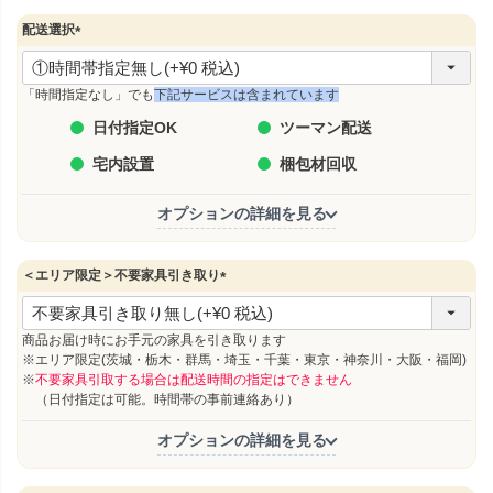
配送選択
(
必
須
「時間指定なし」でも
下記サービスは含まれています
)
日付指定OK
ツーマン配送
宅内設置
梱包材回収
オプションの詳細を見る
＜エリア限定＞不要家具引き取り
(
必
須
商品お届け時にお手元の家具を引き取ります
)
※エリア限定(茨城・栃木・群馬・埼玉・千葉・東京・神奈川・大阪・福岡)
※
不要家具引取する場合は配送時間の指定はできません
（日付指定は可能。時間帯の事前連絡あり）
オプションの詳細を見る