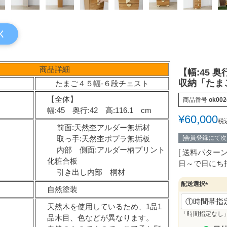
く
商品詳細
【幅:45 
収納「たま
たまご４５幅-６段チェスト
【全体】
商品番号
ok002
）
幅:45 奥行:42 高:116.1 cm
¥
60,000
税
前面:天然杢アルダー無垢材
取っ手:天然杢ポプラ無垢板
[会員登録にて
内部 側面:アルダー柄プリント
送料パター
化粧合板
日～で日にち
引き出し内部 桐材
配送選択
自然塗装
(
必
天然木を使用しているため、1品1
須
「時間指定なし
品木目、色などが異なります。
)