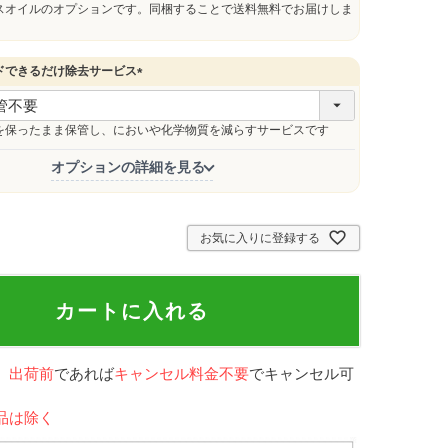
スオイルのオプションです。同梱することで送料無料でお届けしま
ドできるだけ除去サービス
(
必
須
を保ったまま保管し、においや化学物質を減らすサービスです
)
オプションの詳細を見る
お気に入りに登録する
カートに入れる
、
出荷前
であれば
キャンセル料金不要
でキャンセル可
品は除く