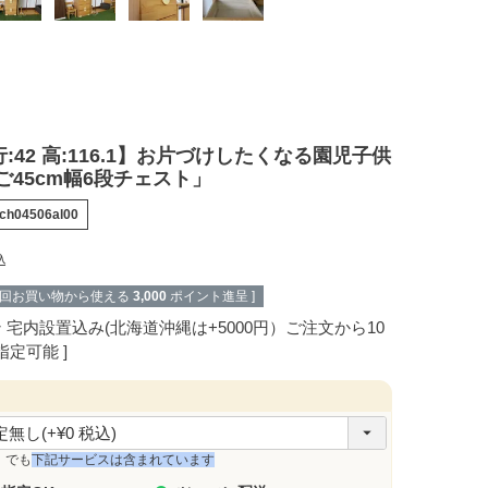
奥行:42 高:116.1】お片づけしたくなる園児子供
ご45cm幅6段チェスト」
ch04506al00
込
次回お買い物から使える
3,000
ポイント進呈 ]
ン
宅内設置込み(北海道沖縄は+5000円）ご注文から10
指定可能
」でも
下記サービスは含まれています