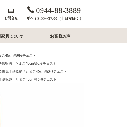
0944-88-3889
お問合せ
受付 / 9:00～17:00（土日祝除く）
川家具
お客様
声
について
の
斎収納
玄関用家具
たまご45cm幅6段チェスト」
園児子供収納「たまご45cm幅6段チェスト」
コンソールテーブル
たくなる園児子供収納「たまご45cm幅6段チェスト」
下駄箱
園児子供収納「たまご45cm幅6段チェスト」
洗面所家具
内収納
すき間収納幅20cm台
すき間収納幅30cm台
ル・ナイトテー
すき間収納幅40cm台
フレームミラー