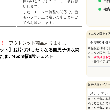
自然のものですので、ご了承お願
日付
いします。
宅
また、モニター調整の関係で、色
もパソコン上と違いますことをご
了承お願いします。
＜エリア限定＞
！
アウトレット商品あります↓↓
商品お届け時に
※エリア限定(
※
不要家具引取
（日付指定は可
お手入れオイル
(
オイル塗装の家
)
続けることがで
オイル塗装のメ