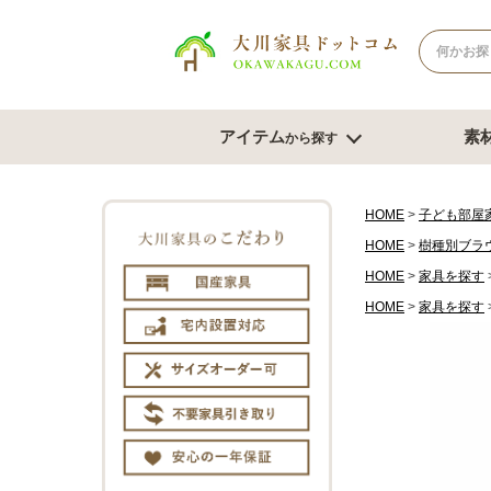
アイテム
素
から探す
ナチュラル系
北欧風スタイル
ブラウン系
モダンスタ
テレビボード
テー
HOME
子ども部屋
HOME
樹種別ブラ
幅180cm台
幅120
HOME
家具を探す
幅150cm台
幅150
コーナーテレビ台
HOME
家具を探す
幅180
テレビチェスト
サイズオ
もっと見る
チェスト・たんす
ダイ
チェスト幅61cm～80cm
ダイニン
チェスト幅81cm～100cm
ベンチ