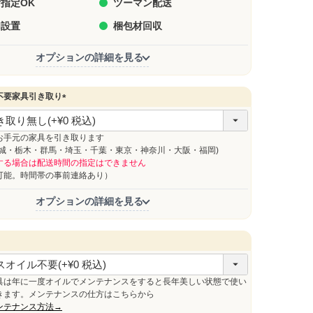
指定OK
ツーマン配送
内設置
梱包材回収
オプションの詳細を見る
不要家具引き取り
(
必
須
お手元の家具を引き取ります
)
茨城・栃木・群馬・埼玉・千葉・東京・神奈川・大阪・福岡)
する場合は配送時間の指定はできません
能。時間帯の事前連絡あり）
オプションの詳細を見る
必
須
具は年に一度オイルでメンテナンスをすると長年美しい状態で使い
きます。メンテナンスの仕方はこちらから
ンテナンス方法→