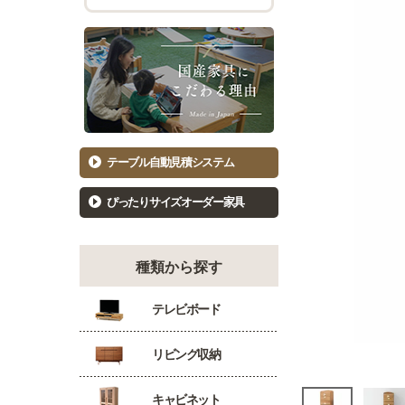
チェスト幅101cm～120cm
バーカウ
着物たんす
ダイニン
もっと見る
キッ
洋服たんす
食器棚81
洋服タンス幅61～80cm
食器棚10
洋服タンス幅81～100cm
キッチン
テーブル自動見積システム
洋服タンス幅101～120cm
カウンタ
ぴったりサイズオーダー家具
種類から探す
テレビボード
リビング収納
キャビネット