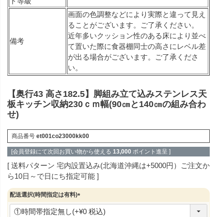
ド等級
画面の色調整などにより実際と違って見え
ることがございます。ご了承ください。
近年多いクッション性のある床により並べ
備考
て置いた際に食器棚同士の高さにレベル差
が出る場合がございます。ご了承くださ
い。
【奥行43 高さ182.5】脚組み立て込みステンレス天
板キッチン収納230ｃｍ幅(90㎝と140㎝の組み合わ
せ)
商品番号
et001co23000kk00
[会員登録にて次回お買い物から使える
13,000
ポイント進呈 ]
送料パターン
宅内設置込み(北海道沖縄は+5000円）ご注文か
ら10日～で日にち指定可能
配送選択(時間指定は有料)
(
必