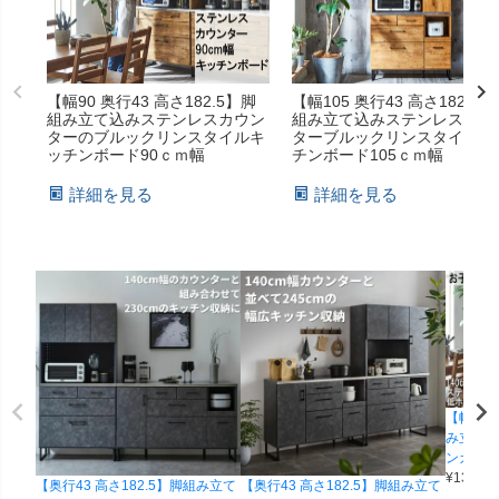
【幅90 奥行43 高さ182.5】脚
【幅105 奥行43 高さ182.5
組み立て込みステンレスカウン
組み立て込みステンレスカウ
ターのブルックリンスタイルキ
ターブルックリンスタイルキ
ッチンボード90ｃｍ幅
チンボード105ｃｍ幅
詳細を見る
詳細を見る
【幅139
み立て込
ンカウン
¥
130,00
【奥行43 高さ182.5】脚組み立て
【奥行43 高さ182.5】脚組み立て