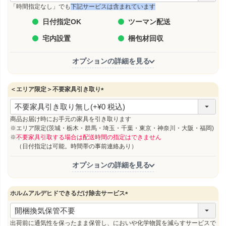
須
「時間指定なし」でも
下記サービスは含まれています
)
日付指定OK
ツーマン配送
宅内設置
梱包材回収
オプションの詳細を見る
＜エリア限定＞不要家具引き取り
(
必
須
商品お届け時にお手元の家具を引き取ります
)
※エリア限定(茨城・栃木・群馬・埼玉・千葉・東京・神奈川・大阪・福岡)
※
不要家具引取する場合は配送時間の指定はできません
（日付指定は可能。時間帯の事前連絡あり）
オプションの詳細を見る
ホルムアルデヒドできるだけ除去サービス
(
必
須
出荷前に通気性を保ったまま保管し、においや化学物質を減らすサービスで