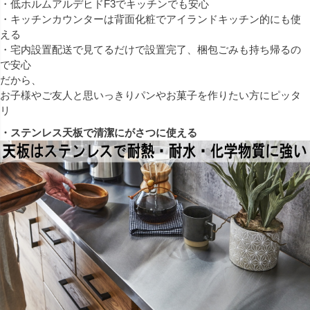
・低ホルムアルデヒドF3でキッチンでも安心
・キッチンカウンターは背面化粧でアイランドキッチン的にも使
える
・宅内設置配送で見てるだけで設置完了、梱包ごみも持ち帰るの
で安心
だから、
お子様やご友人と思いっきりパンやお菓子を作りたい方にピッタ
リ
・ステンレス天板で清潔にがさつに使える