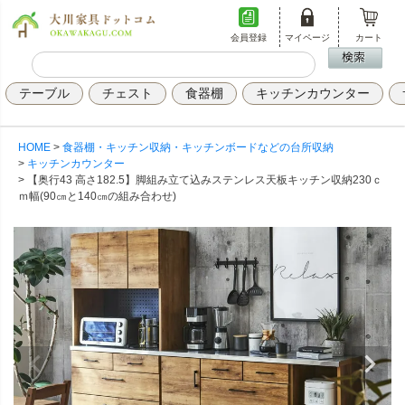
会員登録
マイページ
カート
テーブル
チェスト
食器棚
キッチンカウンター
HOME
食器棚・キッチン収納・キッチンボードなどの台所収納
キッチンカウンター
【奥行43 高さ182.5】脚組み立て込みステンレス天板キッチン収納230ｃ
ｍ幅(90㎝と140㎝の組み合わせ)