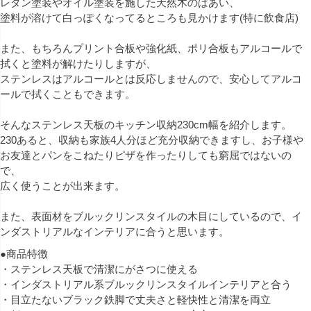
レタン塗装やオイル塗装を施した天然木のばあい、
塗料が溶けて白っぽくなってるところも見かけます(特に飲食店)
また、もちろんプリント合板や強化紙、ポリ合板もアルコールで
拭くと塗料が解けたりしますが、
ステンレスはアルコールとは反応しませんので、安心してアルコ
ールで拭くこともできます。
そんなステンレス天板のキッチン収納230cm幅を紹介します。
230あると、収納も家族4人分ほど充分収納できますし、お子様や
お友達とパンをこねたりピザを作ったりしても窮屈ではないの
で、
広く使うことが出来ます。
また、表面材をブルックリンスタイルの木目にしているので、イ
ンダストリアルなインテリアに合うと思います。
●商品特徴
・ステンレス天板で清潔にがさつに使える
・インダストリアル系ブルックリンスタイルインテリアと合う
・目立たないブラック鉄脚で丈夫さと軽快性と清潔を両立