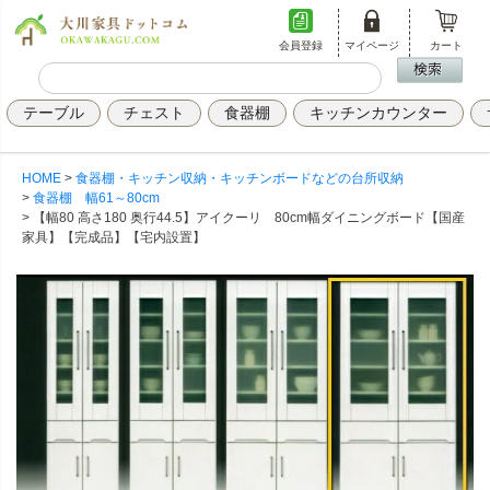
会員登録
マイページ
カート
テーブル
チェスト
食器棚
キッチンカウンター
HOME
食器棚・キッチン収納・キッチンボードなどの台所収納
食器棚 幅61～80cm
【幅80 高さ180 奥行44.5】アイクーリ 80cm幅ダイニングボード【国産
家具】【完成品】【宅内設置】