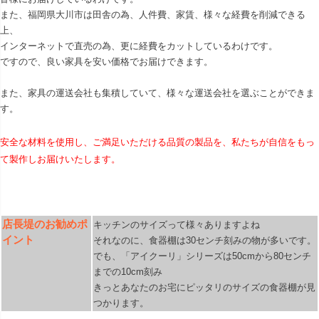
また、福岡県大川市は田舎の為、人件費、家賃、様々な経費を削減できる
上、
インターネットで直売の為、更に経費をカットしているわけです。
ですので、良い家具を安い価格でお届けできます。
また、家具の運送会社も集積していて、様々な運送会社を選ぶことができま
す。
安全な材料を使用し、ご満足いただける品質の製品を、私たちが自信をもっ
て製作しお届けいたします。
店長堤のお勧めポ
キッチンのサイズって様々ありますよね
イント
それなのに、食器棚は30センチ刻みの物が多いです。
でも、「アイクーリ」シリーズは50cmから80センチ
までの10cm刻み
きっとあなたのお宅にピッタリのサイズの食器棚が見
つかります。