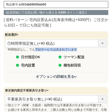
商品番号
ic003db08009wh00
[会員登録にて次回お買い物から使える
4,000
ポイント進呈 ]
送料パターン
宅内設置込み(北海道沖縄は+5000円）ご注文か
ら10日～で日にち指定可能
配送選択
(
必
須
「時間指定なし」でも
下記サービスは含まれています
)
日付指定OK
ツーマン配送
宅内設置
梱包材回収
オプションの詳細を見る
東京都内限定不要家具引き取り
(
必
須
一部エリア（関東・大阪府・福岡県)では不要家具の引き取りが可能です。
)
・お届けする家具と同等大きさ、ご購入台数と同じ台数まで可能です。引取