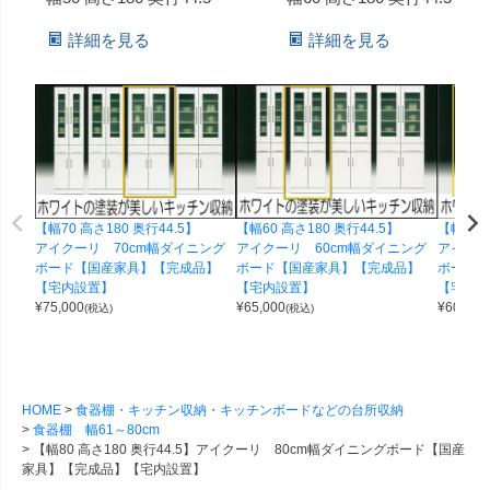
詳細を見る
詳細を見る
【幅70 高さ180 奥行44.5】
【幅60 高さ180 奥行44.5】
【幅50 
アイクーリ 70cm幅ダイニング
アイクーリ 60cm幅ダイニング
アイクー
ボード【国産家具】【完成品】
ボード【国産家具】【完成品】
ボード【
【宅内設置】
【宅内設置】
【宅内設
¥
75,000
¥
65,000
¥
60,000
(税込)
(税込)
HOME
食器棚・キッチン収納・キッチンボードなどの台所収納
食器棚 幅61～80cm
【幅80 高さ180 奥行44.5】アイクーリ 80cm幅ダイニングボード【国産
家具】【完成品】【宅内設置】