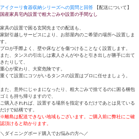
アイクーリ食器収納シリーズへの質問と回答
【配送について】
国産家具宅内設置で粗大ごみや設置の手間なし
家具の設置で困る玄関先までの配送も、
家財引越しサービスにより、お部屋内のご希望の場所へ設置しま
す。
プロが手際よく、壁や床などを傷つけることなく設置します。
また、タンスの引出しは素人さんがやると引き出しが勝手に出て
きたりして、
重心が変わり、大変危険です。
重くて設置にコツがいるタンスの設置はプロに任せましょう。
また、意外にじゃまになったり、粗大ごみで捨てるのに困る梱包
ゴミも持ち帰りますので、
ご購入されれば、設置する場所を指定するだけであとは見ている
だけで結構です。
※離島は配送できない地域もございます。ご購入前に弊社にご確
認頂けると助かります。
＼ダイニングボード購入でお悩みの方へ／