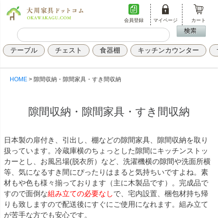
会員登録
マイページ
カート
テーブル
チェスト
食器棚
キッチンカウンター
HOME
隙間収納・隙間家具・すき間収納
隙間収納・隙間家具・すき間収納
日本製の扉付き、引出し、棚などの隙間家具、隙間収納を取り
扱っています。冷蔵庫横のちょっとした隙間にキッチンストッ
カーとし、お風呂場(脱衣所）など、洗濯機横の隙間や洗面所横
等、気になるすき間にぴったりはまると気持ちいですよね。素
材もや色も様々揃っております（主に木製品です）。完成品で
すので面倒な
組み立ての必要なし
で、宅内設置、梱包材持ち帰
りも致しますので配送後にすぐにご使用になれます。組み立て
が苦手な方でも安心です。