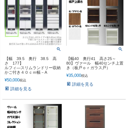
【幅 39.5 奥行 38.5 高
【幅40 奥行41 高さ25～
さ 177】
80】ヴァール 幅40センチ上置
ルフィ―スリムランドリー収納
き（板戸ｏｒガラス戸）
かご付き４０ｃｍ幅－A
¥
35,000
税込
¥
50,000
税込
詳細を見る
詳細を見る