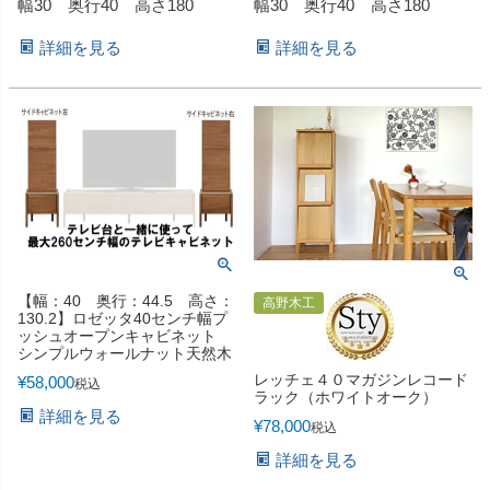
幅30 奥行40 高さ180
幅30 奥行40 高さ180
詳細を見る
詳細を見る
【幅：40 奥行：44.5 高さ：
高野木工
130.2】ロゼッタ40センチ幅プ
ッシュオープンキャビネット
シンプルウォールナット天然木
レッチェ４０マガジンレコード
¥
58,000
税込
ラック（ホワイトオーク）
詳細を見る
¥
78,000
税込
詳細を見る