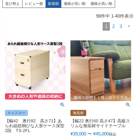
並び替え
レビュー順
新着順
価格が安い順
価格が高い順
98
件中
1
-
40
件表示
1
2
3
キャスター
無垢材
【幅42 奥行82 高さ71】あ
【幅22 奥行60 高さ47】高級ス
られ組総桐ひな人形ケース深型
リムな無垢材サイドテーブル
2段 TS-2FL
¥
39,000
〜
¥
45,000
税込