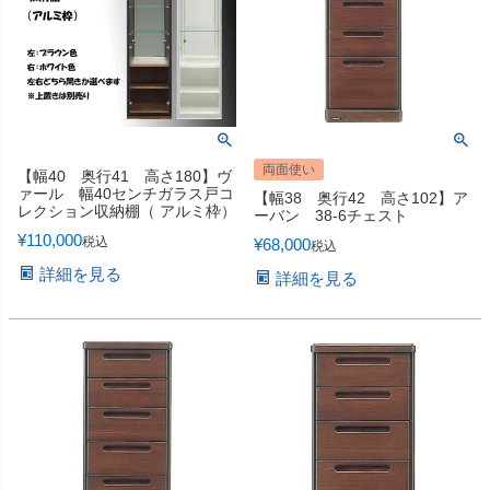
両面使い
【幅40 奥行41 高さ180】ヴ
ァール 幅40センチガラス戸コ
【幅38 奥行42 高さ102】ア
レクション収納棚（ アルミ枠）
ーバン 38-6チェスト
¥
110,000
税込
¥
68,000
税込
詳細を見る
詳細を見る