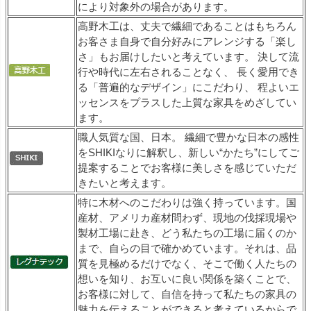
により対象外の場合があります。
高野木工は、丈夫で繊細であることはもちろん
お客さま自身で自分好みにアレンジする「楽し
さ」もお届けしたいと考えています。 決して流
行や時代に左右されることなく、 長く愛用でき
る「普遍的なデザイン」にこだわり、 程よいエ
ッセンスをプラスした上質な家具をめざしてい
ます。
職人気質な国、日本。 繊細で豊かな日本の感性
をSHIKIなりに解釈し、新しい“かたち”にしてご
提案することでお客様に美しさを感じていただ
きたいと考えます。
特に木材へのこだわりは強く持っています。国
産材、アメリカ産材問わず、現地の伐採現場や
製材工場に赴き、どう私たちの工場に届くのか
まで、自らの目で確かめています。それは、品
質を見極めるだけでなく、そこで働く人たちの
想いを知り、お互いに良い関係を築くことで、
お客様に対して、自信を持って私たちの家具の
魅力を伝えることができると考えているからで