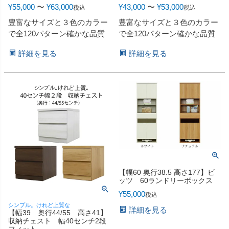
¥
55,000
〜
¥
63,000
¥
43,000
〜
¥
53,000
税込
税込
豊富なサイズと３色のカラー
豊富なサイズと３色のカラー
で全120パターン確かな品質
で全120パターン確かな品質
詳細を見る
詳細を見る
【幅60 奥行38.5 高さ177】ビ
ッツ 60ランドリーボックス
¥
55,000
税込
シンプル。けれど上質な
詳細を見る
【幅39 奥行44/55 高さ41】
収納チェスト 幅40センチ2段