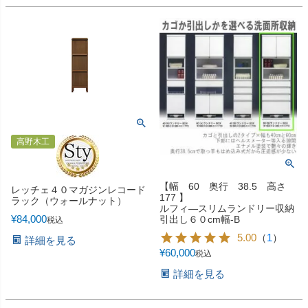
高野木工
【幅 60 奥行 38.5 高さ
レッチェ４０マガジンレコード
177 】
ラック（ウォールナット）
ルフィ―スリムランドリー収納
¥
84,000
引出し６０cm幅-B
税込
5.00
（
1
）
詳細を見る
¥
60,000
税込
詳細を見る