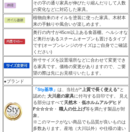
その字の通り家具が伸びたり縮んだりして人数
の変化などに対応した家具。
植物由来のオイルを塗装に使った家具。木材本
来の手触りや風合いが楽しめます。
奥行の内寸が45cm以上ある食器棚。ヘルシオな
ど奥行があるスチームオーブンも置けるタイプ
です(オーブンレンジのサイズはご自身でご確認
ください)
外寸サイズを設置場所などに合わせて変更でき
る家具です。価格の変更がありますので、ご要
望の際は先にお見積りいたします。
●ブランド
「Sty基準」
は、当社が
“上質で長く使える”
と
認めた
大川産の家具
に付与する目印です。 見え
る部分はすべて
天然木
・
低ホルムアルデヒド
F☆☆☆☆
・
職人の仕上げ
等を満たす製品が対
象。
※このマークがない商品でも品質が良いものは
多数あります。産地（大川以外）や仕様の違い