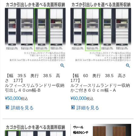
【幅 39.5 奥行 38.5 高
【幅 60 奥行 38.5 高さ
さ 177】
177】
ルフィ―スリムランドリー収納
ルフィ―スリムランドリー収納
引出し４０cm幅-B
かご付き６０ｃｍ幅－A
¥
50,000
¥
60,000
税込
税込
詳細を見る
詳細を見る