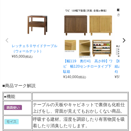
レッチェ５０サイドテーブル
（ウォールナット）
¥
65,000
(税込)
【幅119 奥行41 高さ89】ワ
【幅100 
ビ 幅120センチロータイプ下
組み合わせ
駄箱
4)
¥
140,000
¥
55,000
(税込)
(
■商品マーク解説
●機能
テーブルの天板やキャビネットで裏側も化粧仕
上げをし、背面が見えてもおかしくない商品。
呼吸する建材。湿度を調節したり有害物質を吸
着したり消臭したりします。