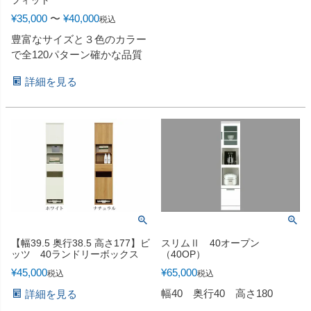
フィット
¥
35,000
〜
¥
40,000
税込
豊富なサイズと３色のカラー
で全120パターン確かな品質
詳細を見る
【幅39.5 奥行38.5 高さ177】ビ
スリムⅡ 40オープン
ッツ 40ランドリーボックス
（40OP）
¥
45,000
¥
65,000
税込
税込
幅40 奥行40 高さ180
詳細を見る