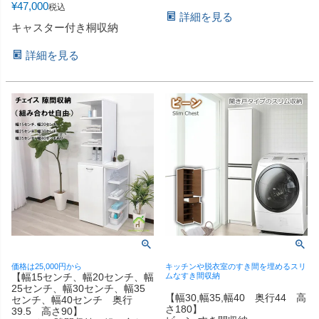
¥
47,000
税込
詳細を見る
キャスター付き桐収納
詳細を見る
価格は25,000円から
キッチンや脱衣室のすき間を埋めるスリ
【幅15センチ、幅20センチ、幅
ムなすき間収納
25センチ、幅30センチ、幅35
【幅30,幅35,幅40 奥行44 高
センチ、幅40センチ 奥行
さ180】
39.5 高さ90】