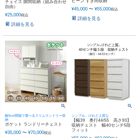
ビーン すき間収納
チェイス 隙間収納（組み合わせ
自由）
¥
45,000
〜
¥
55,000
税込
¥
25,000
税込
詳細を見る
詳細を見る
幅5cm間隔で選べるスリムランドリー収
シンプル。けれど上質な
納
【幅39 奥行44/55 高さ93】
ポケット ランドリーチェスト
収納チェスト 幅40センチ5段
フィット
¥
35,000
〜
¥
70,000
税込