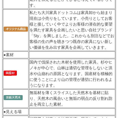
す。
私たち大川家具ドットコムは家具卸から始まり
現在は小売りをしています。小売りとしてお客
様と接していく中でよりお客様の潜在的な要望
を満たす家具を企画したいと思い自社ブランド
「Sty」を興しました。これからも別注などでお
客様の生の声を聴きつつ既存の家具にない新し
い価値を生み出す家具を企画していきます。
●素材
国内で伐採された木材を使用した家具。杉やヒ
ノキが中心で、山林は適切な管理をしないと洪
水や山崩れの原因となります。国産材を積極的
に使うことにより山の管理が適切に行われるよ
うになります。
無垢材を薄くスライスした天然木を基材に貼
り、天然木の風合いと無垢の弱点の反り割れ防
止を両立した素材。
●見える場