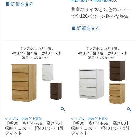
¥
55,000
〜
¥
63,000
税込
詳細を見る
豊富なサイズと３色のカラー
で全120パターン確かな品質
詳細を見る
シンプル。けれど上質な
シンプル。けれど上質な
【幅39 奥行44/55 高さ76】
【幅39 奥行44/55 高さ58】
収納チェスト 幅40センチ4段
収納チェスト 幅40センチ3段
フィット
フィット