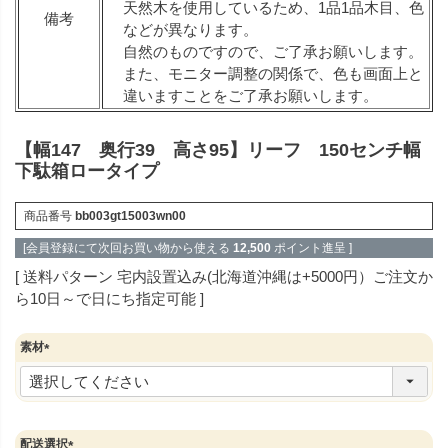
天然木を使用しているため、1品1品木目、色
備考
などが異なります。
自然のものですので、ご了承お願いします。
また、モニター調整の関係で、色も画面上と
違いますことをご了承お願いします。
【幅147 奥行39 高さ95】リーフ 150センチ幅
下駄箱ロータイプ
商品番号
bb003gt15003wn00
[会員登録にて次回お買い物から使える
12,500
ポイント進呈 ]
送料パターン
宅内設置込み(北海道沖縄は+5000円）ご注文か
ら10日～で日にち指定可能
素材
(
必
須
)
配送選択