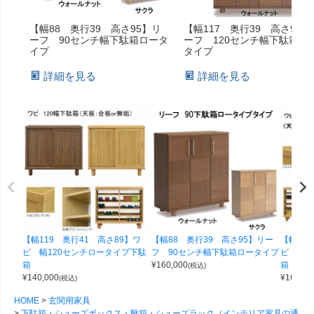
【幅88 奥行39 高さ95】リ
【幅117 奥行39 高さ95】
ーフ 90センチ幅下駄箱ロータ
ーフ 120センチ幅下駄箱ロ
イプ
タイプ
詳細を見る
詳細を見る
【幅119 奥行41 高さ89】ワ
【幅88 奥行39 高さ95】リー
【幅14
ビ 幅120センチロータイプ下駄
フ 90センチ幅下駄箱ロータイプ
ビ 幅1
箱
¥
160,000
箱
(税込)
¥
140,000
¥
165,00
(税込)
HOME
玄関用家具
下駄箱・シューズボックス・靴箱・シューズラック（インテリア家具の通