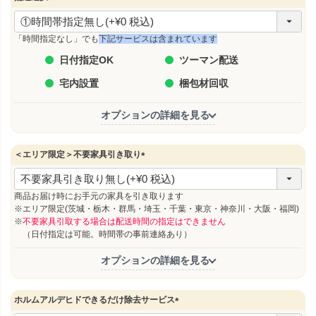
(
必
須
「時間指定なし」でも
下記サービスは含まれています
)
日付指定OK
ツーマン配送
宅内設置
梱包材回収
オプションの詳細を見る
＜エリア限定＞不要家具引き取り
(
必
須
商品お届け時にお手元の家具を引き取ります
)
※エリア限定(茨城・栃木・群馬・埼玉・千葉・東京・神奈川・大阪・福岡)
※
不要家具引取する場合は配送時間の指定はできません
（日付指定は可能。時間帯の事前連絡あり）
オプションの詳細を見る
ホルムアルデヒドできるだけ除去サービス
(