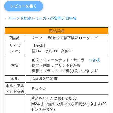
レビューを書く
・
リーフ下駄箱シリーズへの質問と回答集
商品詳細
商品名
リーフ 150センチ幅下駄箱ロータイプ
サイズ
【全体】
（ｃｍ）
幅147 奥行39 高さ95
前面：ウォールナット・サクラ
つき板
材質
側面・内部：プリント化粧板
棚板：プラスチック棚(水洗いできます)
産地
福岡県久留米市
ホルムアル
Ｆ☆☆☆
デヒド等級
片足をたたきに載せる場合、
脚2本まで無料で脚の長さ変更ができます(30
センチ長まで)