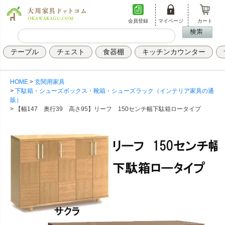
会員登録
マイページ
カート
テーブル
チェスト
食器棚
キッチンカウンター
HOME
玄関用家具
下駄箱・シューズボックス・靴箱・シューズラック（インテリア家具の通
販）
【幅147 奥行39 高さ95】リーフ 150センチ幅下駄箱ロータイプ