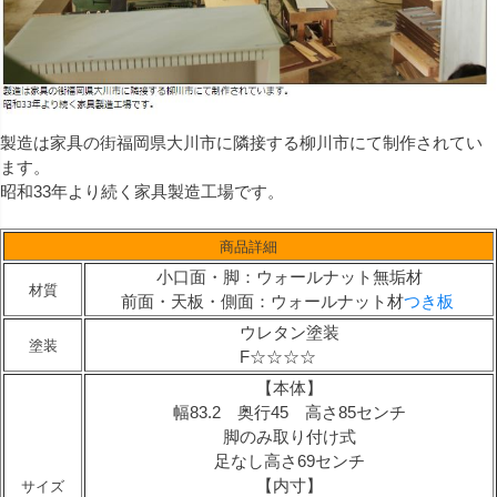
製造は家具の街福岡県大川市に隣接する柳川市にて制作されてい
ます。
昭和33年より続く家具製造工場です。
商品詳細
小口面・脚：ウォールナット無垢材
材質
前面・天板・側面：ウォールナット材
つき板
ウレタン塗装
塗装
F☆☆☆☆
【本体】
幅83.2 奥行45 高さ85センチ
脚のみ取り付け式
足なし高さ69センチ
【内寸】
サイズ