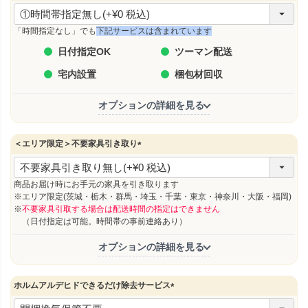
(
必
須
「時間指定なし」でも
下記サービスは含まれています
)
日付指定OK
ツーマン配送
宅内設置
梱包材回収
オプションの詳細を見る
＜エリア限定＞不要家具引き取り
(
必
須
商品お届け時にお手元の家具を引き取ります
)
※エリア限定(茨城・栃木・群馬・埼玉・千葉・東京・神奈川・大阪・福岡)
※
不要家具引取する場合は配送時間の指定はできません
（日付指定は可能。時間帯の事前連絡あり）
オプションの詳細を見る
ホルムアルデヒドできるだけ除去サービス
(