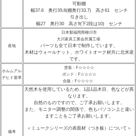
可動棚
幅37.6 奥行39.8(棚奥行33.7) 高さ61 センチ
引き出し
幅27 奥行30 高さ9(下2段は10) センチ
日本製福岡県柳川市
大川家具工業会所属工場
パーツも全て日本で制作しています。
産地
木材はウォールナット、ホワイトオーク材共に北米産
です。
塗装：F☆☆☆☆
ホルムアル
ボンド：F☆☆☆☆
デヒド基準
合版：F☆☆☆☆
天然木を使用しているため、1品1品木目、色などが異
なります。
自然のものですので、ご了承お願いします。
また、モニター調整の関係で、色もパソコン上と違い
ますことをご了承お願いします。
＜ミュークシリーズの表面材（つき板）について＞
備考