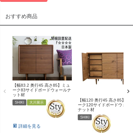
おすすめ商品
【幅83.2 奥行45 高さ85】ミュ
ーク83サイドボードウォールナ
ット材
【幅120 奥行45 高さ85】ミ
SHIKI
大川展示
ーク120サイドボードウォー
ナット材
SHIKI
詳細を見る