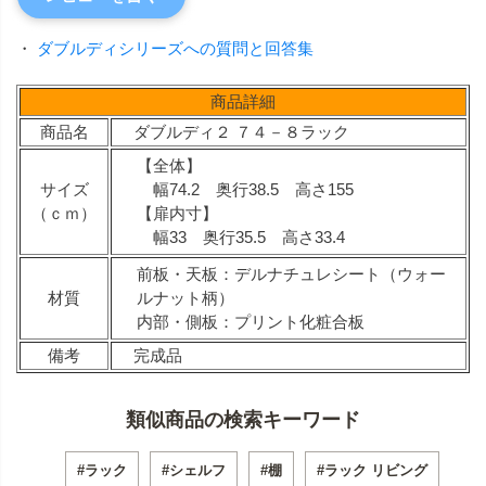
・
ダブルディシリーズへの質問と回答集
商品詳細
商品名
ダブルディ２ ７４－８ラック
【全体】
サイズ
幅74.2 奥行38.5 高さ155
（ｃｍ）
【扉内寸】
幅33 奥行35.5 高さ33.4
前板・天板：デルナチュレシート（ウォー
材質
ルナット柄）
内部・側板：プリント化粧合板
備考
完成品
類似商品の検索キーワード
#ラック
#シェルフ
#棚
#ラック リビング