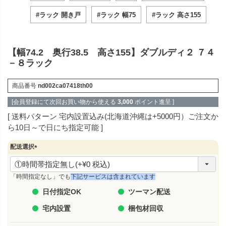
#ラック 開き戸
#ラック 幅75
#ラック 高さ155
【幅74.2 奥行38.5 高さ155】ダブルディ２ ７４
－８ラック
商品番号
nd002ca07418th00
[会員登録にて次回お買い物から使える
3,000
ポイント進呈 ]
送料パターン
宅内設置込み(北海道沖縄は+5000円）ご注文か
ら10日～で日にち指定可能
配送選択
(
必
須
「時間指定なし」でも
下記サービスは含まれています
)
日付指定OK
ツーマン配送
宅内設置
梱包材回収