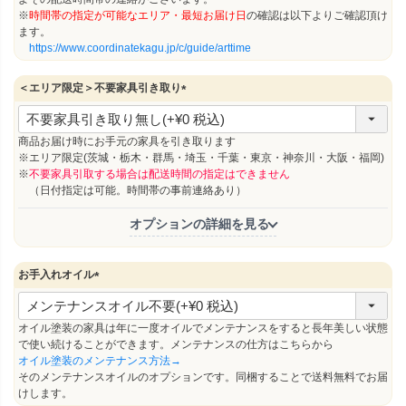
※
時間帯の指定が可能なエリア・最短お届け日
の確認は以下よりご確認頂け
ます。
https://www.coordinatekagu.jp/c/guide/arttime
＜エリア限定＞不要家具引き取り
(
必
須
商品お届け時にお手元の家具を引き取ります
)
※エリア限定(茨城・栃木・群馬・埼玉・千葉・東京・神奈川・大阪・福岡)
※
不要家具引取する場合は配送時間の指定はできません
（日付指定は可能。時間帯の事前連絡あり）
オプションの詳細を見る
お手入れオイル
(
必
須
オイル塗装の家具は年に一度オイルでメンテナンスをすると長年美しい状態
)
で使い続けることができます。メンテナンスの仕方はこちらから
オイル塗装のメンテナンス方法→
そのメンテナンスオイルのオプションです。同梱することで送料無料でお届
けします。