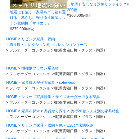
し地震も安心な食器棚リファイン
¥
70,000
200幅
地震にも強く、家電もゴミ箱も置
¥
300,000
(税込)
ける。暮らしに寄り添う国産キッ
チン収納棚「マリエラ」
¥
270,000
(税込)
HOME
リビング家具・収納
飾り棚・コレクション棚・コレクションケース
フルオーダーコレクション棚(蕎麦猪口棚・グラス・陶器)
HOME
樹種別ブラウン系色材
フルオーダーコレクション棚(蕎麦猪口棚・グラス・陶器)
HOME
家具職人が作る家具
solewood
フルオーダーコレクション棚(蕎麦猪口棚・グラス・陶器)
HOME
シリーズ家具特集
サイズオーダーできる家具
フルオーダーコレクション棚(蕎麦猪口棚・グラス・陶器)
HOME
家具を探す
奥行から探す
奥行20センチ未満の家具特集
フルオーダーコレクション棚(蕎麦猪口棚・グラス・陶器)
HOME
リビング家具・収納
90～120cm未満収納
フルオーダーコレクション棚(蕎麦猪口棚・グラス・陶器)