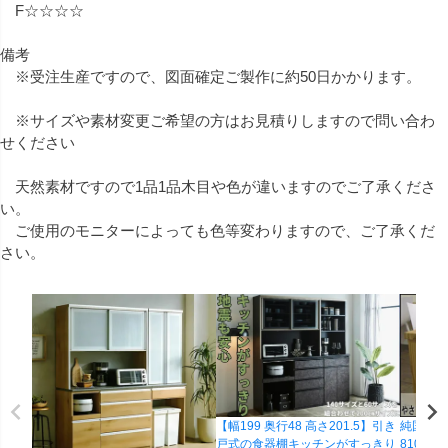
F☆☆☆☆
備考
※受注生産ですので、図面確定ご製作に約50日かかります。
※サイズや素材変更ご希望の方はお見積りしますので問い合わ
せください
天然素材ですので1品1品木目や色が違いますのでご了承くださ
い。
ご使用のモニターによっても色等変わりますので、ご了承くだ
さい。
【幅199 奥行48 高さ201.5】引き
純国産杉
戸式の食器棚キッチンがすっきり
8100