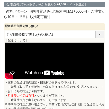
[会員登録にて次回お買い物から使える
24,000
ポイント進呈 ]
送料パターン
宅内設置込み(北海道沖縄は+5000円）ご注文か
ら10日～で日にち指定可能
配送選択玄関先渡し無し
(
必
須
【配送について】
)
・家具の配送は宅内設置・梱包材の回収まで行います。
（備品（取っ手や棚板等）の取り付けはお客様でのご対応となります。）
・お日にちの指定が可能です。
・
時間帯の指定は有料
となりますが可能です。
（時間帯指定が出来ないエリアもございます）
※時間帯の指定が無い場合でも、事前（前日夕方か当日朝）に配送員よりお
よその配送時間帯の連絡がございます。