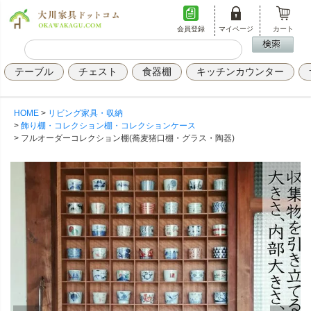
会員登録
マイページ
カート
テーブル
チェスト
食器棚
キッチンカウンター
HOME
リビング家具・収納
飾り棚・コレクション棚・コレクションケース
フルオーダーコレクション棚(蕎麦猪口棚・グラス・陶器)