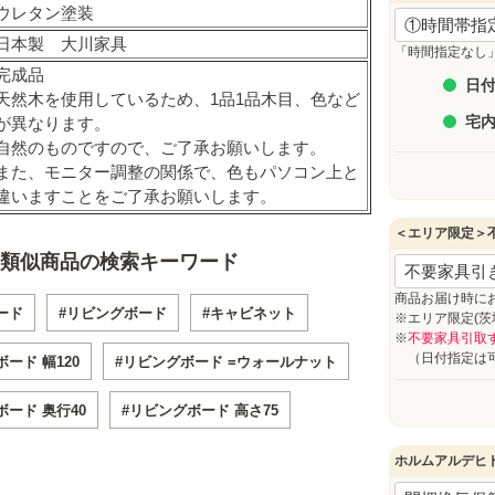
ウレタン塗装
(
必
日本製 大川家具
須
「時間指定なし
)
完成品
日付
天然木を使用しているため、1品1品木目、色など
宅
が異なります。
自然のものですので、ご了承お願いします。
また、モニター調整の関係で、色もパソコン上と
違いますことをご了承お願いします。
＜エリア限定＞
類似商品の検索キーワード
商品お届け時に
ード
#リビングボード
#キャビネット
※エリア限定(
※
不要家具引取
（日付指定は可
ード 幅120
#リビングボード =ウォールナット
ボード 奥行40
#リビングボード 高さ75
ホルムアルデヒ