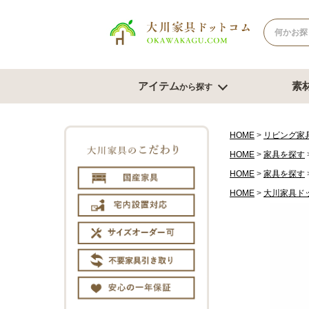
アイテム
素
から探す
ナチュラル系
北欧風スタイル
ブラウン系
モダンスタ
テレビボード
テー
HOME
リビング家
HOME
家具を探す
幅180cm台
幅120
HOME
家具を探す
幅150cm台
幅150
コーナーテレビ台
HOME
大川家具ド
幅180
テレビチェスト
サイズオ
もっと見る
チェスト・たんす
ダイ
チェスト幅61cm～80cm
ダイニン
チェスト幅81cm～100cm
ベンチ