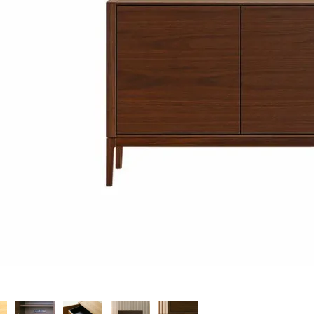
ラグ・カーペット・畳
子ども部
ンター
飾り棚
グセット
本棚・本入れ
和室家具
チン収納
シェルフ
衣類収納
座卓
チェスト
～100cm
茶棚・サイドボード
テーブル椅子
1～120cm
押し入れ収納
デスク
カウンター
ちゃぶ台
２段ベッド
ー下収納
もっと見る