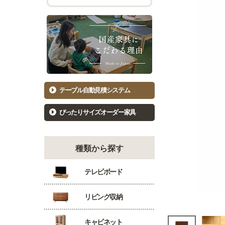
チェスト幅101cm～120cm
バーカウ
着物たんす
ダイニン
もっと見る
キッ
洋服たんす
食器棚81
洋服タンス幅61～80cm
食器棚10
洋服タンス幅81～100cm
キッチン
テーブル自動見積システム
洋服タンス幅101～120cm
カウンタ
ぴったりサイズオーダー家具
種類から探す
テレビボード
リビング収納
キャビネット