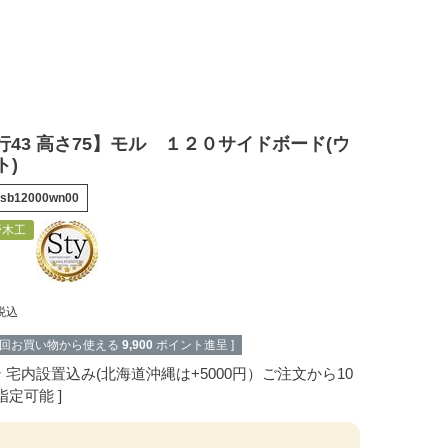
奥行43 高さ75】モル １２０サイドボード(ウ
ト)
sb12000wn00
野木工
税込
次回お買い物から使える
9,900
ポイント進呈 ]
ン
宅内設置込み(北海道沖縄は+5000円）ご注文から10
指定可能