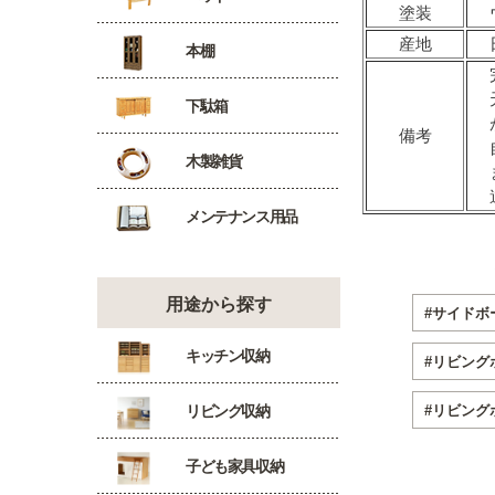
塗装
産地
本棚
下駄箱
備考
木製雑貨
メンテナンス用品
用途から探す
#サイドボ
キッチン収納
#リビングボ
リビング収納
#リビング
子ども家具収納