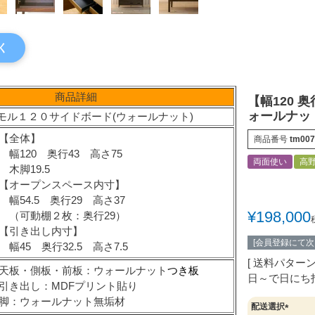
く
商品詳細
【幅120 
ォールナッ
モル１２０サイドボード(ウォールナット)
【全体】
商品番号
tm007
幅120 奥行43 高さ75
両面使い
高
木脚19.5
【オープンスペース内寸】
幅54.5 奥行29 高さ37
¥
198,000
（可動棚２枚：奥行29）
【引き出し内寸】
[会員登録にて
幅45 奥行32.5 高さ7.5
送料パター
天板・側板・前板：ウォールナット
つき板
日～で日にち
引き出し：MDFプリント貼り
脚：ウォールナット無垢材
配送選択