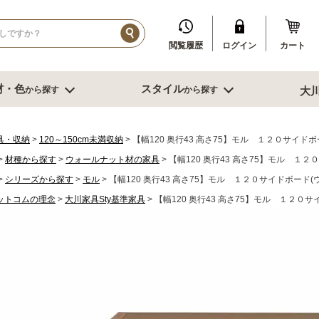
閲覧履歴
ログイン
カート
材・色
スタイル
から探す
から探す
大
イル
ダークブラウン系
ブルックリン
その他、人口素材
その他季節特集や用途から探す
ブル
リビング収納
寝室・書
具・収納
120～150cm未満収納
【幅120 奥行43 高さ75】モル １２０サイド
材種から探す
ウォールナット材の家具
【幅120 奥行43 高さ75】モル １
センチ台
幅～60cm未満
デスク
シリーズから探す
モル
【幅120 奥行43 高さ75】モル １２０サイドボード(
センチ台
幅60～80cm未満
書棚
ットコムの理念
センチ台
大川家具Sty基準家具
幅80cm台
【幅120 奥行43 高さ75】モル １２０
ミラー
ーダーテーブル
幅90～120cm未満
スツール
もっと見る
幅120～150cm未満
鏡台
幅120～150cm未満
クローゼット
ニング家具
幅150cm以上
ベッド
ソファー
サイドテーブ
センターテーブル
ブル
グチェアー
こたつ