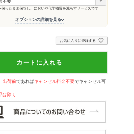
必
須
を保ったまま保管し、においや化学物質を減らすサービスです
)
オプションの詳細を見る
お気に入りに登録する
カートに入れる
、
出荷前
であれば
キャンセル料金不要
でキャンセル可
品は除く