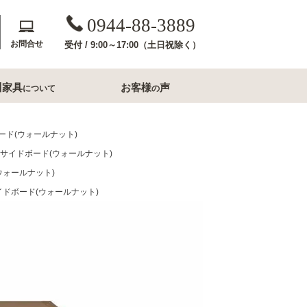
0944-88-3889
お問合せ
受付 / 9:00～17:00（土日祝除く）
川家具
お客様
声
について
の
斎収納
玄関用家具
ボード(ウォールナット)
２０サイドボード(ウォールナット)
コンソールテーブル
ウォールナット)
下駄箱
サイドボード(ウォールナット)
洗面所家具
内収納
すき間収納幅20cm台
すき間収納幅30cm台
ル・ナイトテー
すき間収納幅40cm台
フレームミラー