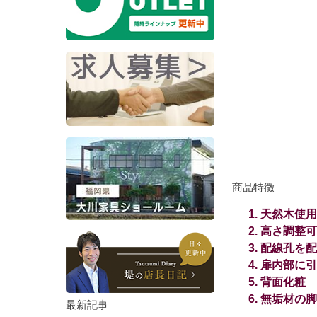
商品特徴
天然木使用
高さ調整可
配線孔を配
扉内部に引
背面化粧
無垢材の脚
最新記事