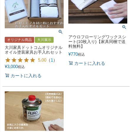
アウロフローリングワックスシ
オリジナル商品
大川展示
ート(10枚入り)【家具同梱で送
料無料】
大川家具ドットコムオリジナル
オイル塗装家具お手入れセット
¥
770
税込
5.00
（
1
）
カートに入れる
¥
3,000
税込
カートに入れる