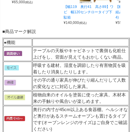
¥
65,000
(税込)
【幅119 奥行41 高さ89】ワ
【幅100 
ビ 幅120センチロータイプ下
組み合わせ
駄箱
4)
¥
140,000
¥
55,000
(税込)
(
■商品マーク解説
●機能
テーブルの天板やキャビネットで裏側も化粧仕
上げをし、背面が見えてもおかしくない商品。
呼吸する建材。湿度を調節したり有害物質を吸
着したり消臭したりします。
その字の通り家具が伸びたり縮んだりして人数
の変化などに対応した家具。
植物由来のオイルを塗装に使った家具。木材本
来の手触りや風合いが楽しめます。
奥行の内寸が45cm以上ある食器棚。ヘルシオな
ど奥行があるスチームオーブンも置けるタイプ
です(オーブンレンジのサイズはご自身でご確認
ください)