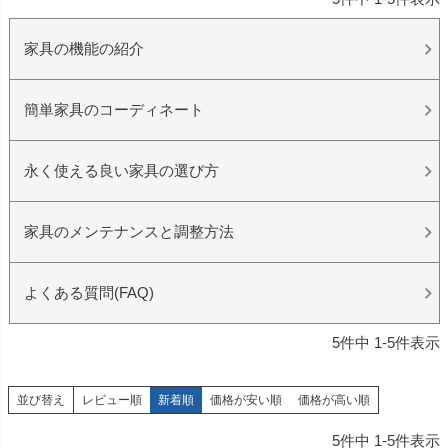
家具の機能の紹介
簡単家具のコーディネート
永く使える良い家具の選び方
家具のメンテナンスと調整方法
よくある質問(FAQ)
5
件中
1
-
5
件表示
並び替え
レビュー順
新着順
価格が安い順
価格が高い順
5
件中
1
-
5
件表示