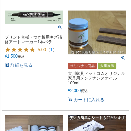
プリント合板・つき板用キズ補
修アートマーカー1本バラ
5.00
（
1
）
¥
1,500
税込
詳細を見る
オリジナル商品
大川展示
大川家具ドットコムオリジナル
家具用メンテナンスオイル
100ml
¥
2,000
税込
カートに入れる