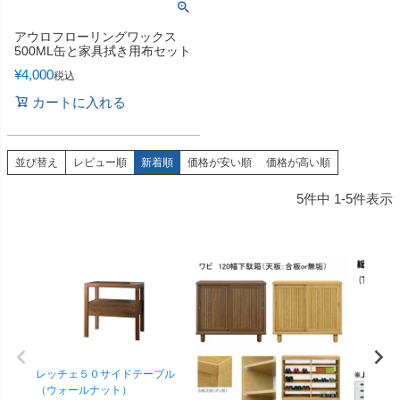
アウロフローリングワックス
500ML缶と家具拭き用布セット
¥
4,000
税込
カートに入れる
並び替え
レビュー順
新着順
価格が安い順
価格が高い順
5
件中
1
-
5
件表示
レッチェ５０サイドテーブル
（ウォールナット）