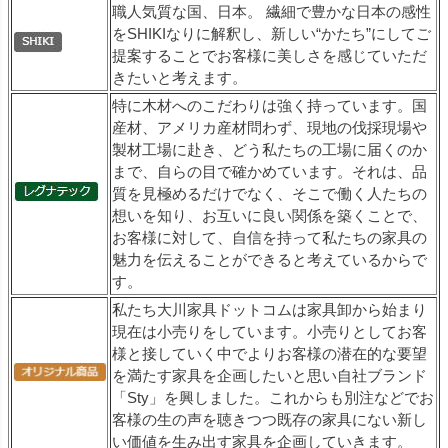
職人気質な国、日本。 繊細で豊かな日本の感性
をSHIKIなりに解釈し、新しい“かたち”にしてご
提案することでお客様に美しさを感じていただ
きたいと考えます。
特に木材へのこだわりは強く持っています。国
産材、アメリカ産材問わず、現地の伐採現場や
製材工場に赴き、どう私たちの工場に届くのか
まで、自らの目で確かめています。それは、品
質を見極めるだけでなく、そこで働く人たちの
想いを知り、お互いに良い関係を築くことで、
お客様に対して、自信を持って私たちの家具の
魅力を伝えることができると考えているからで
す。
私たち大川家具ドットコムは家具卸から始まり
現在は小売りをしています。小売りとしてお客
様と接していく中でよりお客様の潜在的な要望
を満たす家具を企画したいと思い自社ブランド
「Sty」を興しました。これからも別注などでお
客様の生の声を聴きつつ既存の家具にない新し
い価値を生み出す家具を企画していきます。