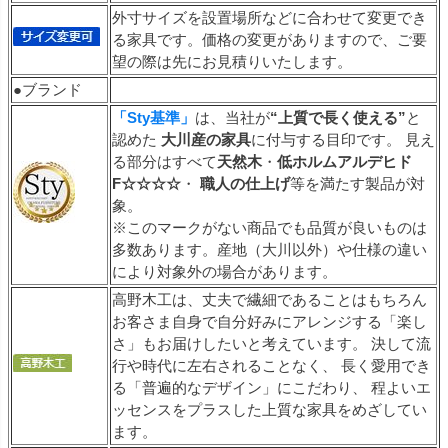
外寸サイズを設置場所などに合わせて変更でき
る家具です。価格の変更がありますので、ご要
望の際は先にお見積りいたします。
●ブランド
「Sty基準」
は、当社が
“上質で長く使える”
と
認めた
大川産の家具
に付与する目印です。 見え
る部分はすべて
天然木
・
低ホルムアルデヒド
F☆☆☆☆
・
職人の仕上げ
等を満たす製品が対
象。
※このマークがない商品でも品質が良いものは
多数あります。産地（大川以外）や仕様の違い
により対象外の場合があります。
高野木工は、丈夫で繊細であることはもちろん
お客さま自身で自分好みにアレンジする「楽し
さ」もお届けしたいと考えています。 決して流
行や時代に左右されることなく、 長く愛用でき
る「普遍的なデザイン」にこだわり、 程よいエ
ッセンスをプラスした上質な家具をめざしてい
ます。