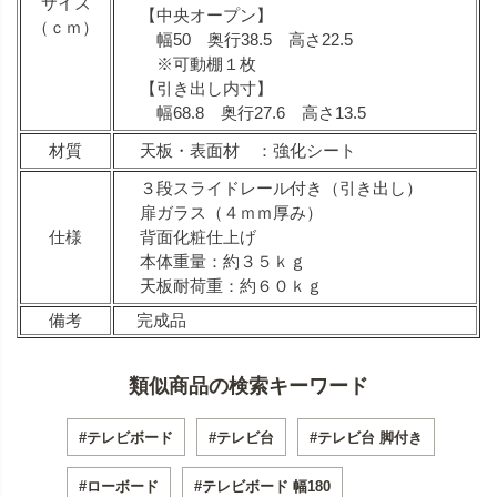
サイズ
【中央オープン】
（ｃｍ）
幅50 奥行38.5 高さ22.5
※可動棚１枚
【引き出し内寸】
幅68.8 奥行27.6 高さ13.5
材質
天板・表面材 ：強化シート
３段スライドレール付き（引き出し）
扉ガラス（４ｍｍ厚み）
仕様
背面化粧仕上げ
本体重量：約３５ｋｇ
天板耐荷重：約６０ｋｇ
備考
完成品
類似商品の検索キーワード
#テレビボード
#テレビ台
#テレビ台 脚付き
#ローボード
#テレビボード 幅180