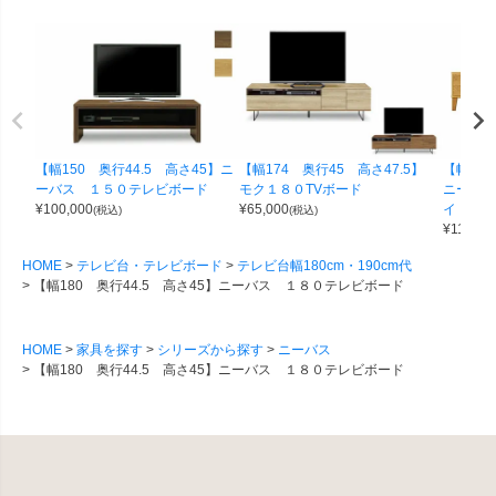
【幅150 奥行44.5 高さ45】ニ
【幅174 奥行45 高さ47.5】
【幅180
ーバス １５０テレビボード
モク１８０TVボード
ニー １
¥
100,000
¥
65,000
イトオー
(税込)
(税込)
¥
115,00
HOME
テレビ台・テレビボード
テレビ台幅180cm・190cm代
【幅180 奥行44.5 高さ45】ニーバス １８０テレビボード
HOME
家具を探す
シリーズから探す
ニーバス
【幅180 奥行44.5 高さ45】ニーバス １８０テレビボード