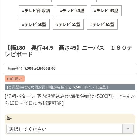
#テレビ台 収納
#テレビ 40型
#テレビ 43型
#テレビ 50型
#テレビ 55型
#テレビ 65型
【幅180 奥行44.5 高さ45】ニーバス １８０テ
レビボード
商品番号
fk008tv18000th00
両面使い
[会員登録にて次回お買い物から使える
5,500
ポイント進呈 ]
送料パターン
宅内設置込み(北海道沖縄は+5000円）ご注文か
ら10日～で日にち指定可能
色
(
必
須