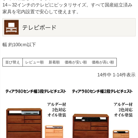
14～32インチのテレビにピッタリサイズ。すべて国産組立済み
家具を宅内設置で安心して使えます。
幅 約100cm以下
並び替え
レビュー順
新着順
価格が安い順
価格が高い順
14
件中
1
-
14
件表示