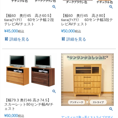
【幅60 奥行45 高さ60.5】
【幅60 奥行45 高さ80】
tiara(ﾃｨｱﾗ） 60センチ幅２段
tiara(ﾃｨｱﾗ） 60センチ幅3段テ
テレビAVチェスト
レビAVチェスト
¥
45,000
¥
50,000
税込
税込
詳細を見る
詳細を見る
【幅79.3 奥行46 高さ74.5】
スカーレット80センチ幅AVチ
ェスト
¥
60,000
税込
アンティーク取っ手とストライプデザイ