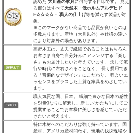
認めた
大川産の家具
に付与する目印です。 見え
る部分はすべて
天然木
・
低ホルムアルデヒド
F☆☆☆☆
・
職人の仕上げ
等を満たす製品が対
象。
※このマークがない商品でも品質が良いものは
多数あります。産地（大川以外）や仕様の違い
により対象外の場合があります。
高野木工は、丈夫で繊細であることはもちろん
お客さま自身で自分好みにアレンジする「楽し
さ」もお届けしたいと考えています。 決して流
行や時代に左右されることなく、 長く愛用でき
る「普遍的なデザイン」にこだわり、 程よいエ
ッセンスをプラスした上質な家具をめざしてい
ます。
職人気質な国、日本。 繊細で豊かな日本の感性
をSHIKIなりに解釈し、新しい“かたち”にしてご
提案することでお客様に美しさを感じていただ
きたいと考えます。
特に木材へのこだわりは強く持っています。国
産材、アメリカ産材問わず、現地の伐採現場や