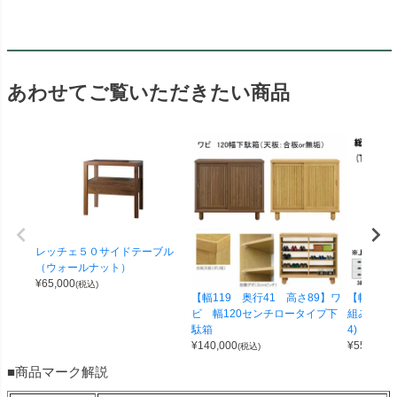
あわせてご覧いただきたい商品
レッチェ５０サイドテーブル
（ウォールナット）
¥
65,000
(税込)
【幅119 奥行41 高さ89】ワ
【幅100 
ビ 幅120センチロータイプ下
組み合わせ
駄箱
4)
¥
140,000
¥
55,000
(税込)
(
■商品マーク解説