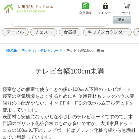
会員登録
マイページ
カート
テーブル
チェスト
食器棚
キッチンカウンター
HOME
テレビ台・テレビボード
テレビ台幅100cm未満
テレビ台幅100cm未満
寝室などの個室で使うことの多い100㎝以下幅のテレビボード、
寝室の空気環境をよくするためにも 使用建材もシックハウス症
候群の心配が少ない、すべてF４・F３の低ホルムアルデヒドを
使用しています。
表面材も安価になりがちな小さ目のテレビボードですので、木
目調のプリント化粧合板のものが多いですが、大川家具ドット
コムの100㎝以下のテレビボードはプリント化粧合板から無垢材
までご用意しています。