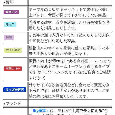
●機能
テーブルの天板やキャビネットで裏側も化粧仕
上げをし、背面が見えてもおかしくない商品。
呼吸する建材。湿度を調節したり有害物質を吸
着したり消臭したりします。
その字の通り家具が伸びたり縮んだりして人数
の変化などに対応した家具。
植物由来のオイルを塗装に使った家具。木材本
来の手触りや風合いが楽しめます。
奥行の内寸が45cm以上ある食器棚。ヘルシオな
ど奥行があるスチームオーブンも置けるタイプ
です(オーブンレンジのサイズはご自身でご確認
ください)
外寸サイズを設置場所などに合わせて変更でき
る家具です。価格の変更がありますので、ご要
望の際は先にお見積りいたします。
●ブランド
「Sty基準」
は、当社が
“上質で長く使える”
と