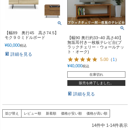
【幅89 奥行45 高さ74.5】
モク９０ミドルボード
【幅90 奥行約33~40 高さ40】
無垢耳付き一枚板テレビ台(ブ
¥
60,000
税込
ラックチェリー・ウォールナッ
ト・オーク)
詳細を見る
5.00
（
1
）
¥
40,000
税込
在庫切れ
販売を終了しました。
詳細を見る
並び替え
レビュー順
新着順
価格が安い順
価格が高い順
14
件中
1
-
14
件表示