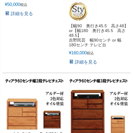
¥
50,000
税込
詳細を見る
【幅90 奥行き45.5 高さ48】
or【幅180 奥行き45.5 高さ
48.5】
吉野民芸 幅90センチ or 幅
180センチ テレビ台
¥
160,000
税込
詳細を見る