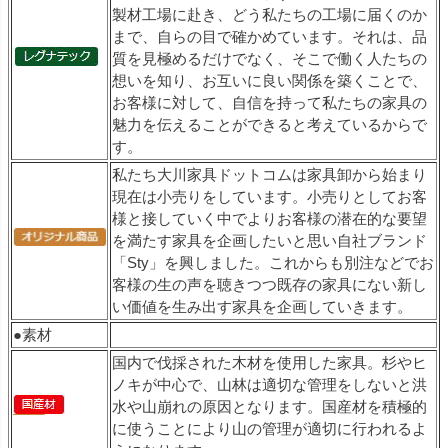
製材工場に赴き、どう私たちの工場に届くのか
まで、自らの目で確かめています。それは、品
質を見極めるだけでなく、そこで働く人たちの
想いを知り、お互いに良い関係を築くことで、
お客様に対して、自信を持って私たちの家具の
魅力を伝えることができると考えているからで
す。
私たち大川家具ドットコムは家具卸から始まり
現在は小売りをしています。小売りとしてお客
様と接していく中でよりお客様の潜在的な要望
を満たす家具を企画したいと思い自社ブランド
「Sty」を興しました。これからも別注などでお
客様の生の声を聴きつつ既存の家具にない新し
い価値を生み出す家具を企画していきます。
●素材
国内で伐採された木材を使用した家具。杉やヒ
ノキが中心で、山林は適切な管理をしないと洪
水や山崩れの原因となります。国産材を積極的
に使うことにより山の管理が適切に行われるよ