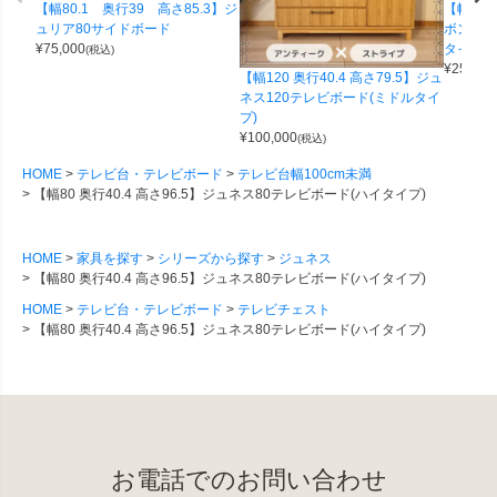
【幅80.1 奥行39 高さ85.3】ジ
【幅80
ュリア80サイドボード
ボン80
¥
75,000
タイプ)
(税込)
¥
250,00
【幅120 奥行40.4 高さ79.5】ジュ
ネス120テレビボード(ミドルタイ
プ)
¥
100,000
(税込)
HOME
テレビ台・テレビボード
テレビ台幅100cm未満
【幅80 奥行40.4 高さ96.5】ジュネス80テレビボード(ハイタイプ)
HOME
家具を探す
シリーズから探す
ジュネス
【幅80 奥行40.4 高さ96.5】ジュネス80テレビボード(ハイタイプ)
HOME
テレビ台・テレビボード
テレビチェスト
【幅80 奥行40.4 高さ96.5】ジュネス80テレビボード(ハイタイプ)
お電話でのお問い合わせ