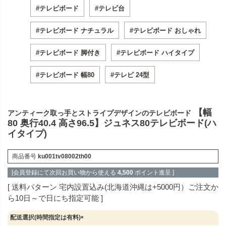
#テレビボード
#テレビ台
#テレビボード ナチュラル
#テレビボード おしゃれ
#テレビボード 脚付き
#テレビボード ハイタイプ
#テレビボード 幅80
#テレビ 24型
【幅
アンティーク取っ手とストライプデザインのテレビボード
80 奥行40.4 高さ96.5】ジュネス80テレビボード(ハ
イタイプ)
商品番号
ku001tv08002th00
[会員登録にて次回お買い物から使える
4,500
ポイント進呈 ]
送料パターン
宅内設置込み(北海道沖縄は+5000円）ご注文か
ら10日～で日にち指定可能
配送選択(時間指定は有料)