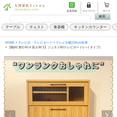
会員登録
マイページ
カート
テーブル
チェスト
食器棚
キッチンカウンター
HOME
テレビ台・テレビボード
テレビ台幅100cm未満
【幅80 奥行40.4 高さ96.5】ジュネス80テレビボード(ハイタイプ)