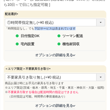
ら10日～で日にち指定可能
配送選択
(
必
須
「時間指定なし」でも
下記サービスは含まれています
)
日付指定OK
ツーマン配送
宅内設置
梱包材回収
オプションの詳細を見る
＜エリア限定＞不要家具引き取り
(
必
須
商品お届け時にお手元の家具を引き取ります
)
※エリア限定(茨城・栃木・群馬・埼玉・千葉・東京・神奈川・大阪・福岡)
※
不要家具引取する場合は配送時間の指定はできません
（日付指定は可能。時間帯の事前連絡あり）
オプションの詳細を見る