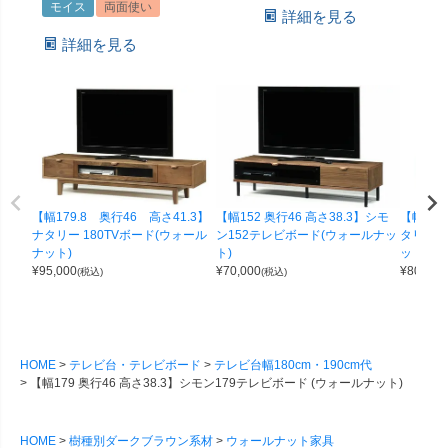
モイス
両面使い
詳細を見る
詳細を見る
【幅179.8 奥行46 高さ41.3】
【幅152 奥行46 高さ38.3】シモ
【幅150
ナタリー 180TVボード(ウォール
ン152テレビボード(ウォールナッ
タリー 
ナット)
ト)
ット)
¥
95,000
¥
70,000
¥
80,000
(税込)
(税込)
HOME
テレビ台・テレビボード
テレビ台幅180cm・190cm代
【幅179 奥行46 高さ38.3】シモン179テレビボード (ウォールナット)
HOME
樹種別ダークブラウン系材
ウォールナット家具