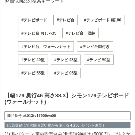
p>類似商品の検索キーワード
#テレビボード
#テレビ台
#テレビボード 幅180
#テレビ台 おしゃれ
#テレビ台 収納
#テレビ台 ウォールナット
#テレビ台脚付き
#テレビ 40型
#テレビ 43型
#テレビ 50型
#テレビ 55型
#テレビ 65型
【幅179 奥行46 高さ38.3】シモン179テレビボード
(ウォールナット)
商品番号
ok013tv17900wn00
[会員登録にて次回お買い物から使える
4,250
ポイント進呈 ]
送料パターン
宅内設置込み(北海道沖縄は+5000円）ご注文か